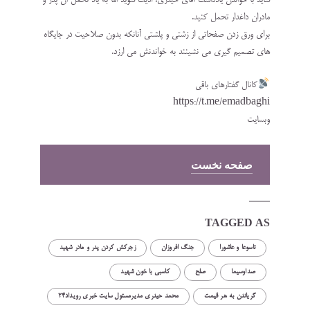
شاید با خواندن یادداشت آقای حیدری، اذیت شوید اما به یاد تحمل آن پدر و‌‌
مادران داغدار تحمل کنید.
برای ورق زدن صفحاتی از زشتی و پلشتی آنانکه بدون صلاحیت در جایگاه
های تصمیم گیری می نشینند به خواندنش می ارزد.
کانال گفتارهای باقی
https://t.me/emadbaghi
وبسایت
صفحه نخست
TAGGED AS
تاسوعا و عاشورا
جنگ افروزان
زجرکش کردن پدر و مادر شهید
صداوسیما
صلح
کاسبی با خون شهید
گریاندن به هر قیمت
محمد حیدری مدیرمسئول سایت خبری رویداد۲۴