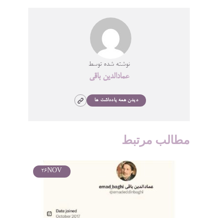
نوشته شده توسط
عمادالدین باقی
دیدن همه یادداشت ها
مطالب مرتبط
26
NOV