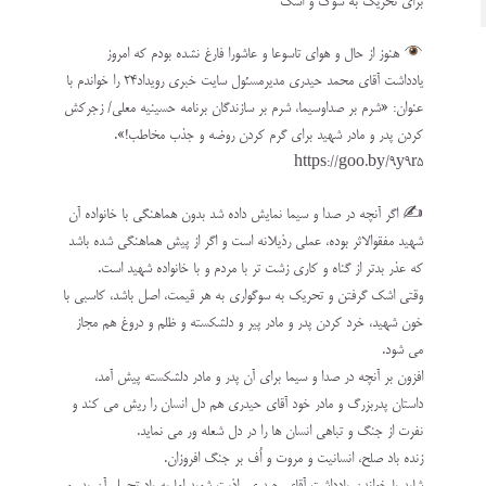
برای تحریک به سوگ و اشک
هنوز از حال و هوای تاسوعا و عاشورا فارغ نشده بودم که امروز
یادداشت آقای محمد حیدری مدیرمسئول سایت خبری رویداد۲۴ را خواندم با
عنوان: «شرم بر صداوسیما، شرم بر سازندگان برنامه حسینیه معلی/ زجرکش
کردن پدر و مادر شهید برای گرم کردن روضه و جذب مخاطب!».
https://goo.by/9y9r5
✍️ اگر آنچه در صدا و سیما نمایش داده شد بدون هماهنگی با خانواده آن
شهید مفقوالاثر بوده، عملی رذیلانه است و اگر از پیش هماهنگی شده باشد
که عذر بدتر از گناه و کاری زشت تر با مردم و با خانواده شهید است.
وقتی اشک گرفتن و تحریک به سوگواری به هر قیمت، اصل باشد، کاسبی با
خون شهید، خرد کردن پدر و مادر پیر و دلشکسته و ظلم‌ و دروغ هم مجاز
می شود.
افزون بر آنچه در صدا و سیما برای آن پدر و مادر دلشکسته پیش آمد،
داستان پدربزرگ و مادر خود آقای حیدری هم دل انسان را ریش می کند و
نفرت از جنگ و تباهی انسان ها را در دل شعله ور می نماید.
زنده باد صلح، انسانیت و مروت و اُف بر جنگ افروزان.‌