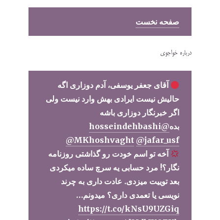
صفحه نخست
درباره خواجوی
آقای جعفر یوسفی، آدم دوزاری اگه
حالیش نیست ایرادی بهش وارد نیست ولی
اگر خبرنگار دوزاری باشه
بده
@hosseindehbashi
@MKhoshvaght
@jafar_usf
آخه تو اسم خودت رو گذاشتی روزنامه
نگار؟! مرد حسابی یه سرچ ساده میکردی
بعد توییت میزدی. عادت داری به چرند
نویسی یا تعمدی داری؟ میدونم…
https://t.co/kNsU9UZGiq