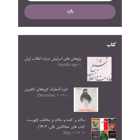
بگرد
کتاب
پژوهش های اسراییلی درباره انقلاب ایران
9 months ago
دایره المعارف گروه‌های تکفیری
5 December, 2024
سلام بر کلمه و سلام بر مخاطب (فهرست
کتاب های عمادالدین باقی. ۱۴۰۳)
13 May, 2024