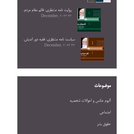
روایت نامه منتظری: قائم مقام مردم.
23 December, 2023
سیاست نامه منتظری: فقیه دور اندیش.
23 December, 2023
موضوعات
آلبوم عکس و احوالات شخصيه
اجتماعی
حقوق بشر