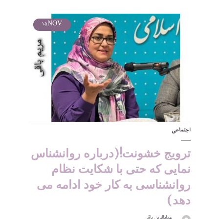
15
NOV
اجتماعی
ترویج خشونت!(درباره روانشناس
نمایی که حتی‌ با شکایت نظام
روانشناسی به کار خود ادامه می
دهد)
عمادالدین باقی