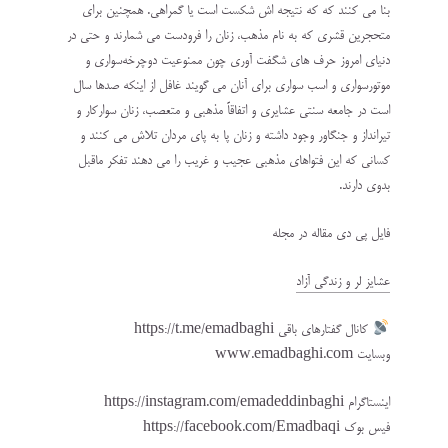
بنا می کنند که که نتیجه اش شکست است یا گمراهی. همچنین برای
متحجرین قشری که به نام مذهب، زنان را فرودست می شمارند و حتی در
دنیای امروز حرف های شگفت آوری چون ممنوعیت دوچرخه‌سواری و
موتورسواری و اسب سواری برای آنان می گویند غافل از اینکه صدها سال
است در جامعه سنتی عشایری و اتفاقاً مذهبی و متعصب، زنان سوارکار و
تیرانداز و جنگاور وجود داشته و زنان پا به پای مردان تلاش می کنند و
کسانی که این فتواهای مذهبی عجیب و غریب را می دهند تفکر ماقبل
بدوی دارند.
فایل پی دی مقاله در مجله
عشایز لر و زندگی آزاد
کانال گفتارهای باقی https://t.me/emadbaghi
وبسایت www.emadbaghi.com
اینستاگرام https://instagram.com/emadeddinbaghi
فیس بوک https://facebook.com/Emadbaqi