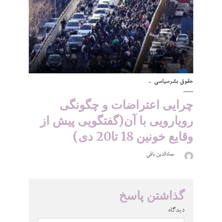
حقوق بشر
سیاسی
چرایی اعتراضات و چگونگی
رویارویی با آن(گفتگویی پیش از
وقایع خونین 18 تا20 دی)
عمادالدین باقی
گذاشتن پاسخ
دیدگاه