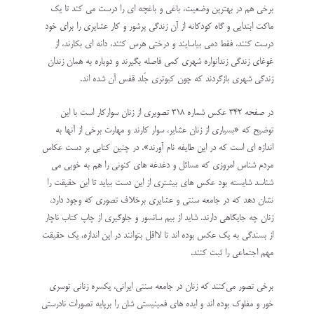
برخی هم در بهترین وضعیت، باغی و باغچه ای را درست می کند تا یک
ماکت ابتدایی و گاه کودکانه از آن زندگی پرشور و کار عشایری را برای خود
درست کنند، فقط دمی بیاسایند و درختی هرس کنند، دانه ای بکارند، از
غوغای زندگی زندانواره شهری کمی فاصله بگیرند و دوباره به همان زندان
زندگی شهری بازگردند که چون کبوتری جَلد قفس آن شده اند.
در صفحه ۳۴۲ عکس شماره ۳۱۸ تصویری از زنان سوارکار است با این
توضیح که «بسیاری از زنان عشایر، سوار کارند و مهارت برخی از آنها به
اندازه ای است که در این طایفه نام آورند». در چنین کتابی بر دست عکاس
مردم شناس امروزی که مسائل و دغدغه های کنونی را هم به خوبی می
شناسد شایسته بود عکس های بیشتری از این دست بیاید تا این حقیقت را
نشان دهد که در جامعه سنتی و عشایری برخلاف تصوری که وجود دارد،
زنان چه جایگاهی دارند. شاید از بیم سانسور و جلوگیری از چاپ کتاب ناچار
از بسندگی به یک عکس بوده اند تا لااقل بتوانند در این اندازه، یک حقیقت
مهم اجتماعی را ثبت کنند.
برخی تصور می‌کنند که زنان در جامعه سنتی ایرانی، یکسره زنانی توسری
خور و مفلوک بوده اند و ایده های فمینیستی شان را برپایه تصورات نادرستی