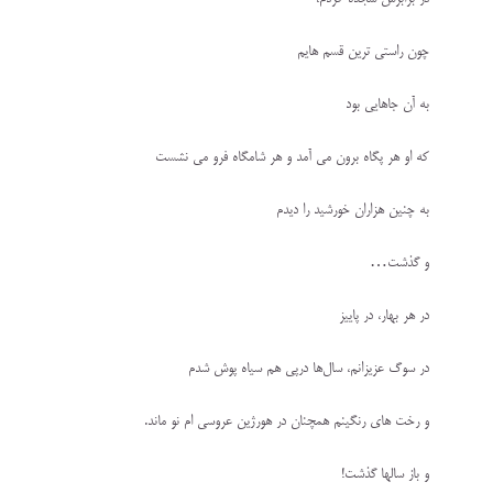
چون راستی ترین قسم هایم
به آن جاهایی بود
که او هر پگاه برون می آمد و هر شامگاه فرو می نشست
به چنین هزاران خورشید را دیدم
و گذشت…
در هر بهار، در پاییز
در سوگ عزیزانم، سال‌ها درپی هم سیاه پوش شدم
و رخت های رنگینم همچنان در هورژین عروسی ام نو ماند.
و باز سالها گذشت!