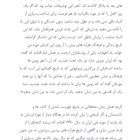
های بعد به یادگار گذاشته اند. آنقدر این توضیحات جذاب بود که اگر یک
روز کامل را که در موزه بگذرانید باز هم فرصت برای شناخت بسیاری از
اشیاء باقی نمی ماند و در طول چند ساعت بدون خستگی و با شوق این راه
را ادامه می دهید به شرطی که کسی مانند فرزین همراهتان باشد که این
اشیاء صامت را برایتان ناطق کند. درست زمانی که این دانشگر گرانمایه،
تاریخ زندگی و فرهنگ هزاره های پیش را از روی این اشیای موزه می
خواند، یاد اظهارات یکی از روشنفکران ارجمند در همان ایام افتادم که گفته
بود که ایران چیزی ندارد جز یک تخت جمشید که آن را هم رومی ها
ساخته اند.«یکی از بزرگترین دروغهایی که به تاریخ گفته‌ایم این است که ما
فرهنگ و تمدن عظیمی داشته‌ایم…غیر از تعدادی بنا که آنها را نیز همه
مورخان گفته اند که رومی ها برای ما ساخته اند مانند تخت جمشید، شما
یک اثر فلسفی به من نشان بدهید. یک اثر دینی بلند به من نشان بدهید».
گرچه همان زمان، محققانی در پاسخ، فهرست بلندی از کتاب ها و
دانشمندان و آثار تاریخی را بیان کردند اما در هنگام دیدار از موزه لرستان به
یاد بازدید از موزه ملی ایران در سال ۱۳۷۰ افتادم که بیننده کنجکاو را از
فرط عینی سازی و آگاهی از تاریخ هزاره های پیشین سرزمین، به مرز جنون
می رساند هرچند در بازدید دیگری که دو سال پیش داشتم جای بسیاری از