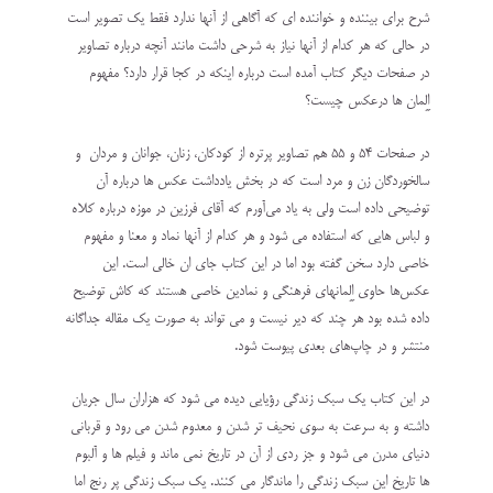
شرح برای بیننده و خواننده ای که آگاهی از آنها ندارد فقط یک تصویر است
در حالی که هر کدام از آنها نیاز به شرحی داشت مانند آنچه درباره تصاویر
در صفحات دیگر کتاب آمده است درباره اینکه در کجا قرار دارد؟ مفهوم
اِلِمان ها درعکس چیست؟
در صفحات ۵۴ و ۵۵ هم تصاویر پرتره از کودکان، زنان، جوانان و مردان و
سالخوردگان زن و مرد است که در بخش یادداشت عکس ها درباره آن
توضیحی داده است ولی به یاد می‌آورم که آقای فرزین در موزه درباره کلاه
و لباس هایی که استفاده می شود و هر کدام از آنها نماد و معنا و مفهوم
خاصی دارد سخن گفته بود اما در این کتاب جای ان خالی است. این
عکس‌ها حاوی اِلِمانهای فرهنگی و نمادین خاصی هستند که کاش توضیح
داده شده بود هر چند که دیر نیست و می تواند به صورت یک مقاله جداگانه
منتشر و در چاپ‌های بعدی پیوست شود.
در این کتاب یک سبک زندگی رؤیایی دیده می شود که هزاران سال جریان
داشته و به سرعت به سوی نحیف تر شدن و معدوم شدن می رود و قربانی
دنیای مدرن می شود و جز ردی از آن در تاریخ نمی ماند و فیلم ها و آلبوم
ها تاریخ این سبک زندگی را ماندگار می کنند. یک سبک زندگی پر رنج اما