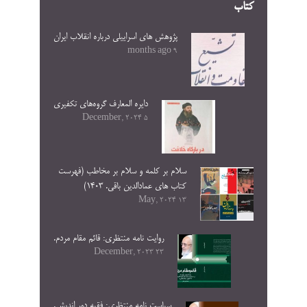
کتاب
پژوهش های اسراییلی درباره انقلاب ایران
9 months ago
دایره المعارف گروه‌های تکفیری
5 December, 2024
سلام بر کلمه و سلام بر مخاطب (فهرست
کتاب های عمادالدین باقی. ۱۴۰۳)
13 May, 2024
روایت نامه منتظری: قائم مقام مردم.
23 December, 2023
سیاست نامه منتظری: فقیه دور اندیش.