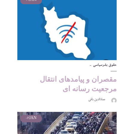
11
JAN
حقوق بشر
سیاسی
مقصران و پیامدهای انتقال
مرجعیت رسانه ای
عمادالدین باقی
06
JAN