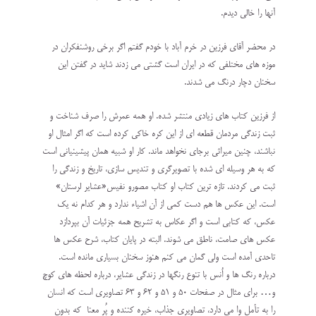
آنها را خالی دیدم.
در محضر آقای فرزین در خرم آباد با خودم گفتم اگر برخی روشنفکران در
موزه های مختلفی که در ایران است گشتی می زدند شاید در گفتن این
سخنان دچار درنگ می شدند.‌
از فرزین کتاب های زیادی منتشر شده. او همه عمرش را صرف شناخت و
ثبت زندگی مردمان قطعه ای از این کره خاکی کرده است که اگر امثال او
نباشند، چنین میراثی برجای نخواهد ماند. کار او شبیه همان پیشینیانی است
که به هر وسیله ای شده با تصویرگری و تندیس سازی، تاریخ و زندگی را
ثبت می کردند. تازه ترین کتاب او کتاب مصورو نفیس«عشایر لرستان»
است. این عکس ها هم دست کمی از آن اشیاء ندارد و هر کدام نه یک
عکس، که کتابی است و اگر عکاس به تشریح همه ‌جزئیات آن بپردازد
عکس های صامت، ناطق می شوند. البته در پایان کتاب، شرح عکس ها
تاحدی آمده است ولی گمان می کنم هنوز سخنان بسیاری مانده است.
درباره رنگ ها و اُنس با تنوع رنگها در زندگی عشایر، درباره لحظه های کوچ
و… برای مثال در صفحات ۵۰ و ۵۱ و ۶۲ و ۶۳ تصاویری است که انسان
را به تأمل وا می دارد، تصاویری جذاب، خیره کننده و پُر معنا که بدون