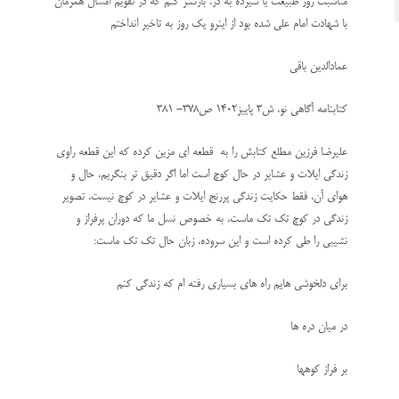
مناسبت روز طبیعت یا سیزده به در، بازنشر کنم که در تقویم امسال همزمان
با شهادت امام علی شده بود از اینرو یک روز به تاخیر انداختم
عمادالدین باقی
کتابنامه آگاهی نو، ش۳ پاییز۱۴۰۲ ص۳۷۸- ۳۸۱
علیرضا فرزین مطلع کتابش را به قطعه ای مزین کرده که این قطعه راوی
زندگی ایلات و عشایر در حال کوچ است اما اگر دقیق تر بنگریم، حال و
هوای آن، فقط حکایت زندگی پررنج ایلات و عشایر در کوچ نیست، تصویر
زندگی در کوچ تک ‌تک ماست، به خصوص نسل ما که دوران پرفراز و
نشیبی را طی کرده است و این سروده، زبان حال تک تک ماست:
برای دلخوشی هایم راه های بسیاری رفته ام که زندگی کنم
در میان دره ها
بر فراز کوهها