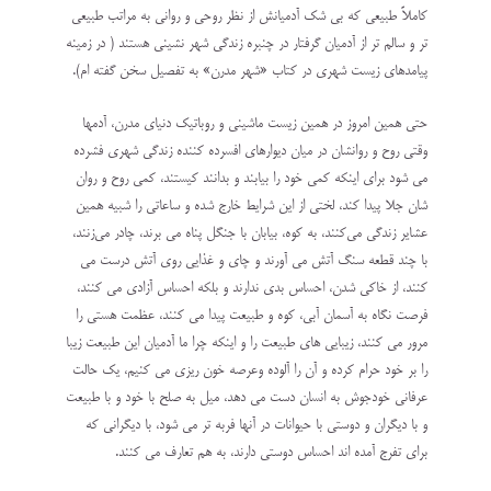
کاملاً طبیعی که بی شک آدمیانش از نظر روحی و روانی به مراتب طبیعی
تر و سالم تر از آدمیان گرفتار در چنبره زندگی شهر نشینی هستند ( در زمینه
پیامدهای زیست شهری در کتاب «شهر مدرن» به تفصیل سخن گفته ام).
حتی همین امروز در همین زیست ماشینی و روباتیک دنیای مدرن، آدمها
وقتی روح و روانشان در میان دیوارهای افسرده کننده زندگی شهری فشرده
می شود برای اینکه کمی خود را بیابند و بدانند کیستند، کمی روح و روان
شان جلا پیدا کند، لختی از این شرایط خارج شده و ساعاتی را شبیه همین
عشایر زندگی می‌کنند، به کوه، بیابان با جنگل پناه می برند، چادر می‌زنند،
با چند قطعه سنگ آتش می آورند و چای و غذایی روی آتش درست می
کنند، از خاکی شدن، احساس بدی ندارند و بلکه احساس آزادی می کنند،
فرصت نگاه به آسمان آبی، کوه و طبیعت پیدا می کنند، عظمت هستی را
مرور می کنند، زیبایی های طبیعت را و اینکه چرا ما آدمیان این طبیعت زیبا
را بر خود حرام کرده و آن را آلوده‌ و‌عرصه خون ریزی می کنیم، یک حالت
عرفانی خودجوش به انسان دست می دهد، میل به صلح با خود و با طبیعت
و با دیگران و دوستی با حیوانات در آنها فربه تر می شود، با دیگرانی که
برای تفرج آمده اند احساس دوستی دارند، به هم تعارف می کنند.