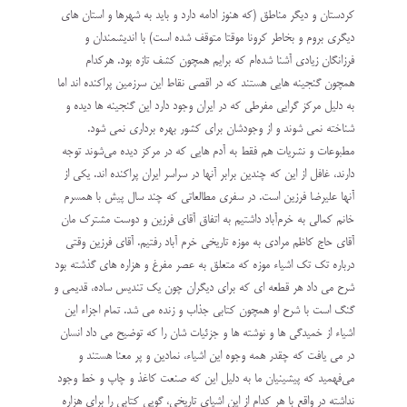
کردستان و دیگر مناطق (که هنوز ادامه دارد و باید به شهرها و استان های
دیگری بروم و بخاطر کرونا موقتا متوقف شده است) با اندیشمندان و
فرزانگان زیادی آشنا شده‌ام که برایم همچون کشف تازه بود. هرکدام
همچون گنجینه هایی هستند که در اقصی نقاط این سرزمین پراکنده اند اما
به دلیل مرکز گرایی مفرطی که در ایران وجود دارد این گنجینه ها دیده و
شناخته نمی شوند و از وجودشان برای کشور بهره برداری نمی شود.‌
مطبوعات و نشریات هم فقط به آدم هایی که در مرکز دیده می‌شوند توجه
دارند، غافل از این که چندین برابر آنها در سراسر ایران پراکنده اند. یکی از
آنها علیرضا فرزین است. در سفری مطالعاتی که چند سال پیش با همسرم
خانم کمالی به خرم‌آباد داشتیم به اتفاق آقای فرزین و دوست مشترک مان
آقای حاج کاظم مرادی به موزه تاریخی خرم آباد رفتیم. آقای فرزین وقتی
درباره تک تک اشیاء موزه که متعلق به عصر مفرغ و هزاره های گذشته بود
شرح می داد هر قطعه ای که برای دیگران چون یک تندیس ساده، قدیمی و
گنگ است با شرح او همچون کتابی جذاب و زنده می شد. تمام اجزاء این
اشیاء از خمیدگی ها و نوشته ها و جزئیات شان را که توضیح می داد انسان
در می یافت که چقدر همه وجوه این اشیاء، نمادین و پر معنا هستند و
می‌فهمید که پیشینیان ما به دلیل این که صنعت کاغذ و چاپ و خط وجود
نداشته در واقع با هر کدام از این اشیای تاریخی، گویی کتابی را برای هزاره