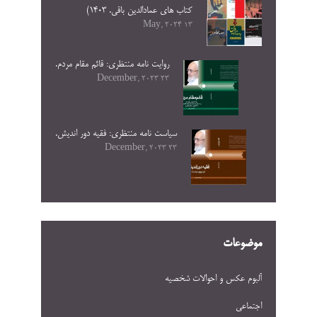
کتاب های عمادالدین باقی. ۱۴۰۳)
13 May, 2024
روایت نامه منتظری: قائم مقام مردم.
23 December, 2023
سیاست نامه منتظری: فقیه دور اندیش.
23 December, 2023
موضوعات
آلبوم عکس و احوالات شخصيه
اجتماعی