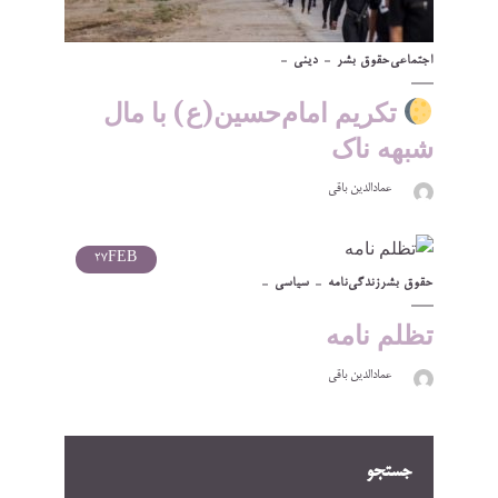
اجتماعی
حقوق بشر
دینی
تکریم امام‌حسین(ع) با مال
شبهه ناک
عمادالدین باقی
27
FEB
حقوق بشر
زندگی‌نامه
سیاسی
تظلم نامه
عمادالدین باقی
جستجو