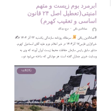
ابرمرد بوم زیست و متهم
امنیتی(تعطیل اصل ۲۴ قانون
اساسی و تعقیب کهرم)
عمادالدین باقی
درج دیدگاه
#عمادالدین_باقی
سرمقاله روزنامه سازندگی یکشنبه ۲۳ آذر ۱۴۰۴ ✍
خبرگزاری فارس۱۷ آذر۱۴۰۴ در خبر اعلام جرم علیه آقای اسماعیل کهرم،
مشاور سابق رئیس سازمان حفاظت محیط زیست ایران آورده که وی به
وبسایت خبری جماران گفته است: هر موشکی که ساخته می‌شود دو...
15
AUG