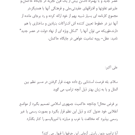
عصر جدید و با بهمراه داشتن بیش از یک قرن تجربه در جایگاه حاکمان،و
علیرغم تفاوتها و افتراقهای عقیدتی،ملی و فرهنگی آنها با همدیگر،در
مجموع کارنامه ای بسیار شبیه بهم از خود ارائه کرده و رد برجای مانده از
آنها نیز در خطوط تعیین کننده اش اشتراکات بنیادین و ساختاری با هم
دارند،طوریکه می توان آنها را “شکل ویژه ای از نهاد دولت در عصر جدید”
نامید: عقل- رویه تمامیت خواهی در جایگاه حاکمان.
علی اکبر:
سلام. بله فرصت استثنایی رخ داده جهت قرار گرفتن در مسیر نظم بین
الملل و یا به زبان بهتر ذیل آنچه ترامپ می گوید
بر فرض محال! چنانچه حاکمیت جمهوری اسلامی تصمیم بگیرد از مواضع
انقلابی خود عدول کند و ذیل این نظم قرار بگیرد و بصورت رسمی یا غیر
رسمی بپذیرد که مخالفت با غرب و مبارزه با امپریالیسم را کنار بگذارد
آیا ترامپ بدون راستی آزمایی این حرفها را قبول می کند؟