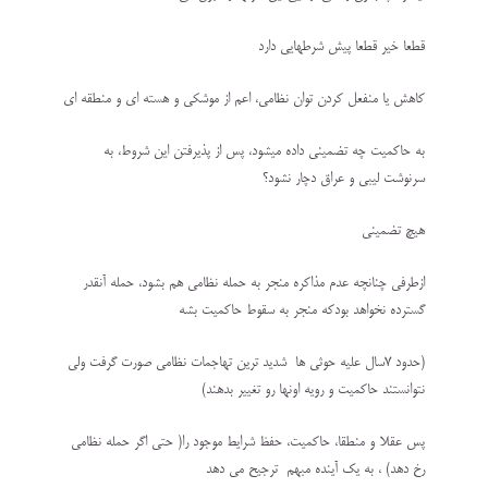
قطعا خیر قطعا پیش شرطهایی دارد
کاهش یا منفعل کردن توان نظامی، اعم از موشکی و هسته ای و منطقه ای
به حاکمیت چه تضمینی داده میشود، پس از پذیرفتن این شروط، به
سرنوشت لیبی و عراق دچار نشود؟
هیچ تضمینی
ازطرفی چنانچه عدم مذاکره منجر به حمله نظامی هم بشود، حمله آنقدر
گسترده نخواهد بودکه منجر به سقوط حاکمیت بشه
(حدود 7سال علیه حوثی ها شدید ترین تهاجمات نظامی صورت گرفت ولی
نتوانستند حاکمیت و رویه اونها رو تغییر بدهند)
پس عقلا و منطقا، حاکمیت، حفظ شرایط موجود را( حتی اگر حمله نظامی
رخ دهد) ، به یک آینده مبهم ترجیح می دهد