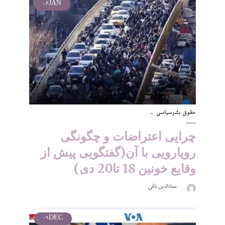
06
JAN
حقوق بشر
سیاسی
چرایی اعتراضات و چگونگی
رویارویی با آن(گفتگویی پیش از
وقایع خونین 18 تا20 دی)
عمادالدین باقی
09
DEC