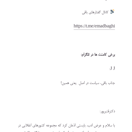
کانال گفتارهای باقی
https://t.me/emadbaghi
برخی کامنت ها در تلگرام:
J J:
جناب باقی، سیاست در اصل یعنی همین!
دکترقنبرپور:
با سلام و عرض ادب، بایستی اذعان کرد که مجموعه کشورهای انقلابی در