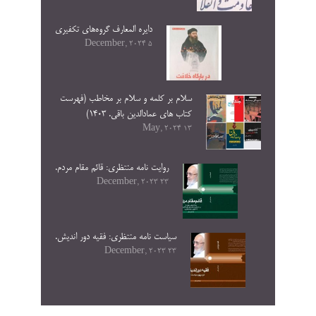
دایره المعارف گروه‌های تکفیری
5 December, 2024
سلام بر کلمه و سلام بر مخاطب (فهرست
کتاب های عمادالدین باقی. ۱۴۰۳)
13 May, 2024
روایت نامه منتظری: قائم مقام مردم.
23 December, 2023
سیاست نامه منتظری: فقیه دور اندیش.
23 December, 2023