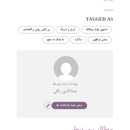
TAGGED AS
استیون چارلز ویتکاف
ایران و امریکا
بی ثباتی روانی و اقتصادی
عباس عراقچی
مذاکره
نه جنگ نه صلح
نوشته شده توسط
عمادالدین باقی
دیدن همه یادداشت ها
مطالب مرتبط