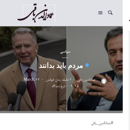
سیاسی
مردم باید بدانند
عمادالدین باقی
3 دقیقه زمان خواندن
23 March,
2025
درج دیدگاه
#عمادالدین_باقی