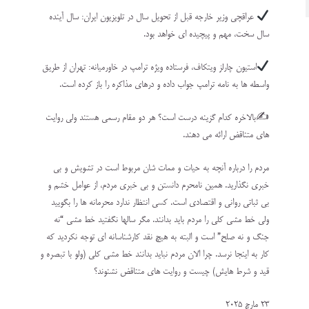
عراقچی وزیر خارجه قبل از تحویل سال در تلویزیون ایران: سال آینده
سال سخت، مهم و پیچیده ای خواهد بود.
استیون چارلز ویتکاف، فرستاده ویژه ترامپ در خاورمیانه: تهران از طریق
واسطه ها به نامه ترامپ جواب داده و درهای مذاکره را باز کرده است.
✍️بالاخره کدام‌ گزینه درست است؟ هر دو مقام رسمی هستند ولی روایت
های متناقض ارائه می دهند.
مردم را درباره آنچه به حیات و ممات شان مربوط است در تشویش و بی
خبری نگذارید. همین نامحرم دانستن و بی خبری مردم، از عوامل خشم و
بی ثباتی روانی و اقتصادی است. کسی انتظار ندارد محرمانه ها را بگویید
ولی خط مشی کلی را مردم باید بدانند. مگر سالها نگفتید خط مشی “نه
جنگ و نه صلح” است و البته به هیچ نقد کارشناسانه ای توجه نکردید که
کار به اینجا نرسد. چرا الان مردم‌ نباید بدانند خط مشی کلی (ولو با تبصره و
قید و شرط هایش) چیست و روایت های متناقض نشنوند؟
23 مارچ 2025