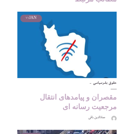
11
JAN
حقوق بشر
سیاسی
مقصران و پیامدهای انتقال
مرجعیت رسانه ای
عمادالدین باقی