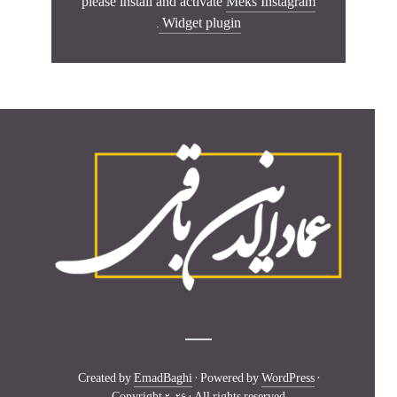
please install and activate
Meks Instagram
.
Widget plugin
Created by
EmadBaghi
· Powered by
WordPress
·