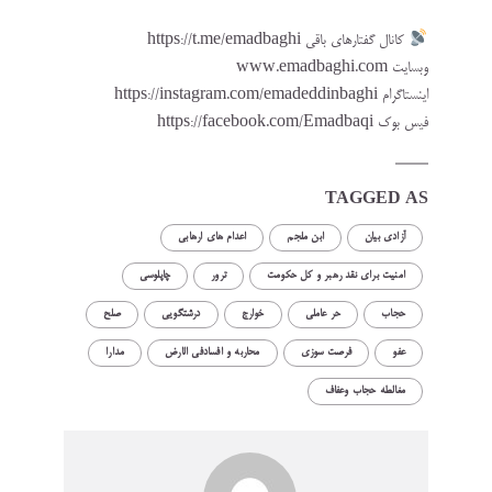
کانال گفتارهای باقی https://t.me/emadbaghi
وبسایت www.emadbaghi.com
اینستاگرام https://instagram.com/emadeddinbaghi
فیس بوک https://facebook.com/Emadbaqi
TAGGED AS
آزادی بیان
ابن ملجم
اعدام های ارهابی
امنیت برای نقد رهبر و کل حکومت
ترور
چاپلوسى
حجاب
حر عاملى‌
خوارج
درشتگویی
صلح
عفو
فرصت سوزی
محاربه و افسادفی الارض
مدارا
مغالطه حجاب وعفاف