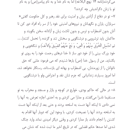
می‌کردند(نامه ۱۴ نهج البلاغه) اما به نام خدا و به نام پیامبر(ص) و به نام
تو با زنان دگراندیش چه کردند؟
۷- تو در دفاع از آزادی بیان و امنیت برای نقد رهبر و کل حکومت گفتی«
سربازان، ياران و نگهبانان و نیروهای امنیتی خود را از سر راه افراد دور کن تا
آنان بدون اضطراب و ترس و بدون لکنت زبان و آزادانه سخن بگویند و
حاکمان باید ترشرویی و درشتگویی و سخنان تند و گزنده را تحمل کنند(…
ثم احْتَمِلِ الْخُرْقَ مِنْهُمْ وَ الْعِيَّ، وَ نَحِّ عَنْهُمُ الضِّيقَ وَالاْنَفَ) و تنگخويي و
خود بزرگ بيني را از خود دور ساز تا خدا درهاي رحمت خود را به روي تو
بگشايد. من از رسول خدا (ص) بارها شنيدم که مي ‏فرمود: ملتي که حق
ناتوانان را از زورمندان، بي اضطراب و بهانه‏ اي بازنستاند، رستگار نخواهد شد،
اما امروز بسیارند زندانیانی که جرم شان نقد و اعتراض ولو با درشتگویی
است.
۸- در حالی که حاکم بودی، خوارج در کوچه و بازار و مسجد و محراب به تو
مستقیما ناسزا می‌گفتند و مدارا می کردی و به احدی اجازه تعرض به آنها را
نمی دادی تا اینکه آنها دست به اسلحه بردند و حتی بعد از اینکه آنها دست
به اسلحه بردند آنها را نصیحت کردی، با وجود این که دوبار آنها اقدام به
کشتن را انجام دادند باز مدارا کردی و وقتی دیگر امیدی نماند وارد جنگ
شدی اما صدها حکم قضایی که در تاریخ اخیر ما ثبت شده که نشان می