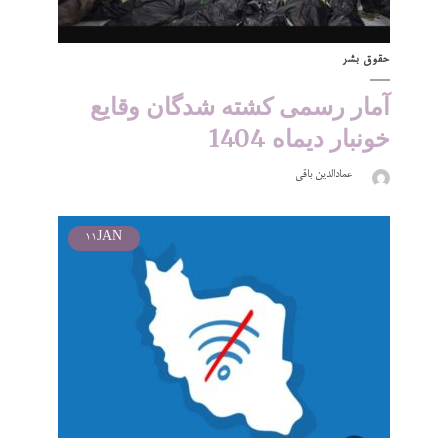
حقوق بشر
آمار رسمی کشته شدگان وقایع
خونبار دیماه 1404
عمادالدین باقی
11
JAN