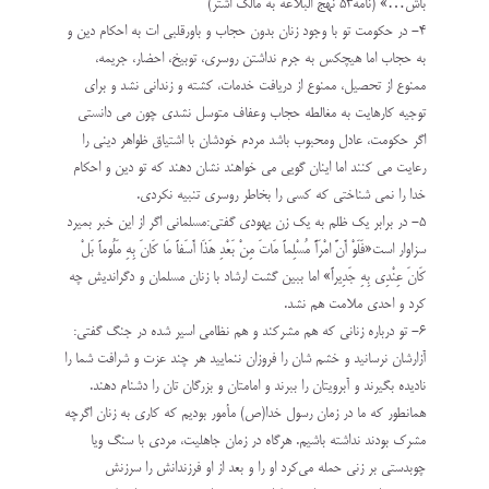
باش…» (نامه۵۳ نهج البلاغه به مالک اشتر)
۴- در حکومت تو با وجود زنان بدون حجاب و باورقلبی ات به احکام دین و
به حجاب اما هیچکس به جرم نداشتن روسری، توبیخ، احضار، جریمه،
ممنوع از تحصیل، ممنوع از دریافت خدمات، کشته و زندانی نشد و برای
توجیه کارهایت به مغالطه حجاب وعفاف متوسل نشدی چون می دانستی
اگر حکومت، عادل ومحبوب باشد مردم خودشان با اشتیاق ظواهر دینی را
رعایت می کنند اما اینان گویی می خواهند نشان دهند که تو دین و احکام
خدا را نمی شناختی که کسی را بخاطر روسری تنبیه نکردی.
۵- در برابر یک ظلم به یک زن یهودی گفتی:مسلمانی اگر از این خبر بمیرد
سزاوار است«فَلَوْ أَنَّ امْرَأً مُسْلِماً مَاتَ مِنْ بَعْدِ هَذَا أَسَفاً مَا كَانَ بِهِ مَلُوماً بَلْ
كَانَ عِنْدِي بِهِ جَدِيراً» اما ببین گشت ارشاد با زنان مسلمان و دگراندیش چه
کرد و احدی ملامت هم نشد.
۶- تو درباره زنانی که هم مشرکند و هم نظامی اسیر شده در جنگ گفتی:
آزارشان نرسانید و خشم شان را فروزان ننمایید هر چند عزت و شرافت شما را
نادیده بگیرند و آبرویتان را ببرند و امامتان و بزرگان تان را دشنام دهند.
همانطور که ما در زمان رسول خدا(ص) مأمور بودیم که کاری به زنان اگرچه
مشرک بودند نداشته باشیم. هرگاه در زمان جاهلیت، مردی با سنگ ویا
چوبدستی بر زنی حمله می‌کرد او را و بعد از او فرزندانش را سرزنش