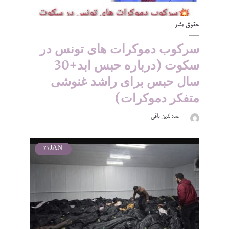
حقوق بشر
سرکوب دموکرات های تونس در
سکوت (درباره حبس ابد+30
سال حبس برای راشد غنوشی
متفکر دموکرات)
عمادالدین باقی
21
JAN