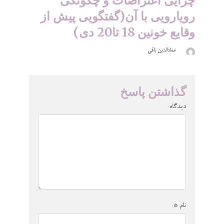
چرایی اعتراضات و چگونگی
رویارویی با آن(گفتگویی پیش از
وقایع خونین 18 تا20 دی)
عمادالدین باقی
گذاشتن پاسخ
دیدگاه
نام
*