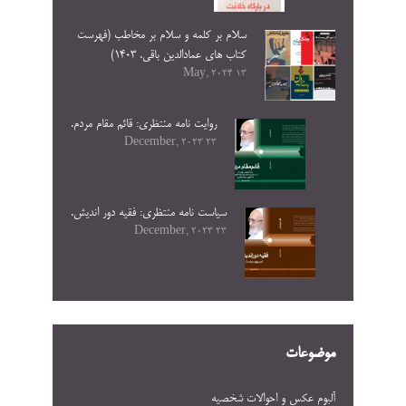
سلام بر کلمه و سلام بر مخاطب (فهرست
کتاب های عمادالدین باقی. ۱۴۰۳)
13 May, 2024
روایت نامه منتظری: قائم مقام مردم.
23 December, 2023
سیاست نامه منتظری: فقیه دور اندیش.
23 December, 2023
موضوعات
آلبوم عکس و احوالات شخصيه