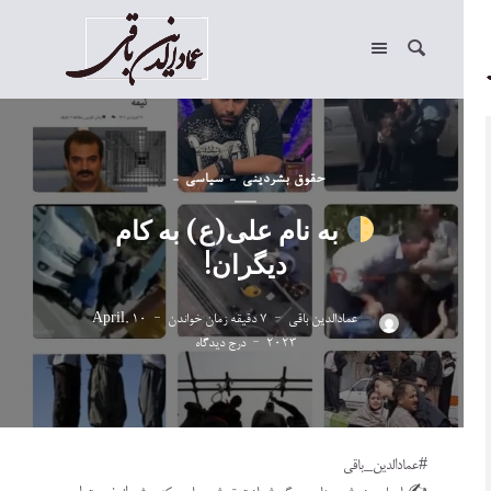
حقوق بشر
دینی
سیاسی
به نام علی(ع) به کام
دیگران!
عمادالدین باقی
7 دقیقه زمان خواندن
10 April,
2023
درج دیدگاه
#عمادالدین_باقی