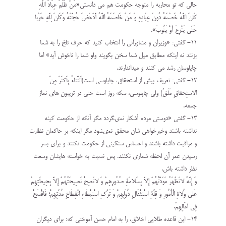
حالی که تو محاربه را متوجه حکومت هم می دانستی«مَنْ ظَلَمَ عِبَادَ اللَّهِ
كَانَ اللَّهُ خَصْمَهُ دُونَ عِبَادِهِ وَ مَنْ خَاصَمَهُ اللَّهُ أَدْحَضَ حُجَّتَهُ وَكَانَ لِلَّهِ حَرْبا
حَتّى يَنْزِعَ أَوْ يَتُوبَ».
۱۱- گفتی: «وزیران و مشاورانی را انتخاب کنید که حرف تلخ را به شما
بزنند نه اینکه مطابق میل شما سخن بگویند ولو شما را ناخوش آید» اما
چاپلوسان رشد می کنند و میداندارند.
۱۲- گفتی: تعریف بیش از استحقاق، چاپلوسى است(اَلثَّناءُ بِاَکثَرَ مِنَ
الاستِحقاقِ مَلَقٌ) ولی چاپلوسی، سکه روز است حتی در تریبون های نماز
جمعه.
۱۳- گفتی «دوستى مردم آشكار نمى‏گردد مگر آنکه از حكومت كينه
نداشته باشند وخيرخواهى شان محقق نمى‏شود مگر اینکه بر حاکمان نظارت
و مراقبت داشته باشند و احساس سنگینی از حکومت نکنند و برای بسر
رسیدن عمر آن لحظه شماری نکنند. پس نسبت به خواسته ‏هایشان وسعت
نظر داشته باش.
وَ إِنَّهُ لاتَظْهَرُ مَوَدَّتُهُمْ إِلاَّ بِسَلامَةِ صُدُورِهِمْ وَ لاتَصِحُّ نَصِيحَتُهُمْ إِلاَّ بِحِيطَتِهِمْ
عَلى وُلاةِ الْأُمُورِ وَ قِلَّةِ اسْتِثْقَالِ دُوَلِهِمْ وَ تَرْكِ اسْتِبْطَاءِ انْقِطَاعِ مُدَّتِهِمْ؛ فَافْسَحْ
فِى آمَالِهِمْ.
۱۴- این قاعده طلایی اخلاق، را به امام حسن آموختی که: براى ديگران