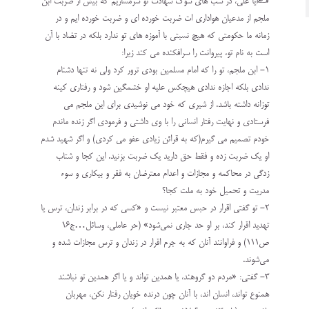
✍️یا علی، در شب های سوگ شهادت تو شرمساریم‌ که بیش از ضربت ابن
ملجم از مدعیان هواداری ات ضربت خورده ای و ضربت خورده ایم و در
زمانه ما حکومتی که هیچ نسبتی با آموزه های تو ندارد بلکه در تضاد با آن
است به نام تو، پیروانت را سرافکنده می کند زیرا:
۱- ابن ملجم، تو را که امام مسلمین بودی ترور کرد ولی نه تنها دشنام
ندادی بلکه اجازه ندادی هیچکس علیه او خشمگین شود و رفتاری کینه
توزانه داشته باشد. از شیری که خود می نوشیدی برای این ملجم می
فرستادی و نهایت رفتار انسانی را با وی داشتی و فرمودی اگر زنده ماندم
خودم تصمیم می گیرم(که به قرائن زیادی عفو می کردی) و اگر شهید شدم
او یک ضربت زده و فقط حق دارید یک ضربت بزنید. این‌ کجا و شتاب
زدگی در محاکمه و مجازات و اعدام معترضان به فقر و بیکاری و سوء
مدریت و تحمیل خود به ملت کجا؟
۲- تو‌ گفتی اقرار در حبس معتبر نیست و «کسى‌ که‌ در برابر زندان‌، ترس‌ یا
تهدید اقرار کند، بر او حد جاری‌ نمى‌شود» (حر عاملى‌، وسائل‌…ج۱۶
ص۱۱۱) و فراوانند آنان که به جرم اقرار در زندان و ترس مجازات شده و
می‌شوند.
۳- گفتی: «مردم دو گروهند، یا همدین تواند و یا اگر همدین تو نباشند
همنوع تواند، انسان اند، با آنان چون درنده خویان رفتار نکن، مهربان