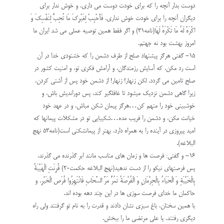
دوست بدار آنچه را كه براى خودت دوست مي دارى، و خوش ندار براى
ديگران آنچه را براى خودت خوش ندارى. فَأَحْبِبْ لِغَيْرِكَ مَا تُحِبُّ لِنَفْسِكَ وَ
اكْرَهْ لَهُ مَا تَكْرَهُ لَهَا(نامه۳۱) و اگر فقط همین توصیه عملی می شد ایران ما
امروز بهشت بود نه جهنم.
۱۵- گفتی هرگز پيشنهاد صلح از طرف دشمن را که خشنودي خدا در آن
است رد مکن، که آسايش رزمندگان، و آرامش فکري تو، و امنيت کشور در
صلح تامين مي ‏گردد. لکن زنهار! زنهار! از دشمن خود پس از آشتي کردن،
زيرا گاهي دشمن نزديک مي‏شود تا غافلگير کند، پس دورانديش باش، و
خوشبيني خود را متهم کن…هرگز پيمان‏ شکن مباش، و در عهد خود
خيانت مکن، و دشمن را فريب مده…شکيبايي تو در مشکلات پيمانها که
اميد پيروزي در آينده را به همراه دارد، بهتر از پيمان‏شکني است(نامه۵۳ نهج
البلاغه).
۱۶- و گفتی: فرصت ها و زمان های مناسب مانند ابر گذرنده مى گذرند،
پس فرصتهاى نيكو را از دست ندهيد(نهج البلاغه حکمت۲۰) قُرِنَتِ الْهَيْبَةُ
بِالْخَيْبَةِ وَ الْحَيَاءُ بِالْحِرْمَانِ وَ الْفُرْصَةُ تَمُرُّ مَرَّ السَّحَابِ فَانْتَهِزُوا فُرَص الْخَيْرِ، و
حاکمان ما خدای فرصت سوزی ها در این چند دهه بوده اند.
با همین سخنان، باغ سبزی نشان دادند و قدرت را به نام تو گرفتند ولی راه
دیگری رفتند. یا علی مرتضی ما را ببخش.