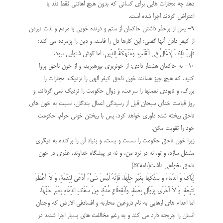
دهد چه مجازات هایی برای کسانی که بدون هیچ اهانتی فقط نقد یا
اعتراض کردند اجرا شده است.
۹- پس از برحذر داشتن حاکمان از ستم و درنده خویی با مردم و لذت نبردن
از کیفر دادن آنها گفتی: این کارها دل را فاسد، و دين را پژمرده می کند:
فَإِنَّ ذلِکَ إِدْغَالٌ فِي الْقَلْبِ، وَمَنْهَکَةٌ لِلدِّينِ، اما گوش شنوایی نبود.
۱۰- به حاکمان هشدار دادی: از خونریزی بپرهيزید، و از خون ناحق پروا
کنید، که هيچ چيز همانند خون ناحق کيفر الهي را نزديک، مجازات را
بزرگ، و نابودي نعمتها را سرعت، و زوال حکومت را نزديک نمي‏ گرداند، و
روز قيامت خداي سبحان قبل از رسيدگي اعمال بندگان، نسبت به خون هاي
ناحق ريخته‏ شده داوري خواهد کرد، پس با ريختن خوني حرام، حکومت
خود را تقويت مکن.
زيرا خون ناحق حکومت را سست و پست، و بنياد آن را برکنده به ديگري
منتقل سازد، و تو، نه در نزد من، و نه در پيشگاه خداوند، عذري در خون
ناحق نخواهي داشت(نامه۵۳)
إِيَّاکَ وَ الدَّمَاءَ و سَفْکَهَا بِغَيْرِ حِلِّهَا، فَإِنَّهُ لَيْسَ شَيْءٌ أَدْعَي لِنِقْمَةٍ، وَ لاَ أَعْظَمَ
لِتَبِعَةٍ، وَ لاَ أَحْرَي بِزَوَالِ نِعْمَةٍ، وَانْقِطَاعِ مُدَّةٍ، مِنْ سَفْکِ الدِّمَاءِ بِغَيْرِ حَقِّهَا.
اما اعدام های ارهابی به نام دروغین محاربه و افسادفی الارض که وجدان
انسان را جریحه دارد می کند و به رغم مخالفت های بسیار اجرا شدند در