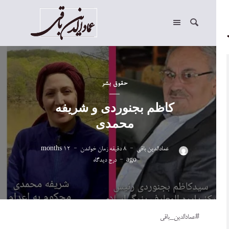
حقوق بشر
کاظم بجنوردی و شریفه
محمدی
عمادالدین باقی
8 دقیقه زمان خواندن
12 months
ago
درج دیدگاه
#عمادالدین_باقی