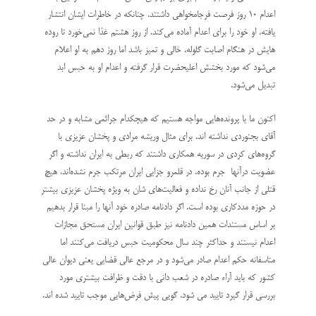
اعدام ۱۰ روز فرصت فرجامخواهی داشتند. چنانکه در خاطرات ایشان انتشار
یافته، او خود را برای اعدام آماده می‌کند. از روز هشتم غذا نمی‌خورد تا روده
هایش در هنگام اصابت گلوله، خالی و تمیز باشد اما روز دهم به او اعلام
می‌شود که مورد بخشش اعلیحضرت قرار گرفته و اعدام او به حبس ابد
تبدیل می‌شود.
اکنون ما با پرونده‌هایی مواجه هستیم که هیچکدام جرائمی مشابه و در حد
آقای بجنوردی نداشته اند. برای مثال وریشه مرادی و پخشان عزیزی با
گروه‌های کردی در سوریه همکاری داشتند که ربطی به ایران نداشته و اگر
عضویت درآنها جرم بوده، در قلمرو جزایی ایران مرتکب جرم نشده‌اند، هیچ
قتلی از جانب آنان رخ نداده و فعالیت‌های شان به ویژه پخشان عزیزی بیشتر
در حوزه مددکاری بوده است. اگر دادنامه صادره خود آنها را مبنا قرار بدهیم
بر اساس مستندات همین دادنامه نیز طبق قوانین ایران مستحق مجازات
اعدام نیستند و حداکثر چند سال محکومیت حبس دریافت می‌کنند اما
متاسفانه حکم اعدام صادر می‌شود و در مرجع عالی قضایی یعنی دیوان عالی
کشور که باید آراء صادره در شعب دانی با دقت و ظرافت بیشتری مورد
بررسی قرار گیرد تایید می شود. گویی پیش فرض‌هایی موجب تایید شده اند.