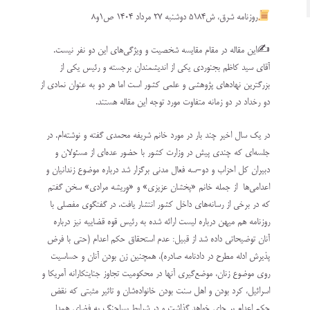
روزنامه شرق، ش۵۱۸۴ دوشنبه ۲۷ مرداد ۱۴۰۴ ص۱و۸
✍️این مقاله در مقام مقایسه شخصیت و ویژگی‌های این دو نفر نیست.
آقای سید کاظم بجنوردی یکی از اندیشمندان برجسته و رئیس یکی از
بزرگترین نهادهای پژوهشی و علمی کشور است اما هر دو به عنوان نمادی از
دو رخداد در دو زمانه متفاوت مورد توجه این مقاله هستند.
در یک سال اخیر چند بار در مورد خانم شریفه محمدی گفته و نوشته‌ام. در
جلسه‌ای که چندی پیش در وزارت کشور با حضور عده‌ای از مسئولان و
دبیران کل احزاب و دو-سه فعال مدنی برگزار شد درباره موضوع زندانیان و
اعدامی‌ها از جمله خانم «پخشان عزیزی» و «وِریشه مرادی» سخن گفتم
که در برخی از رسانه‌های داخل کشور انتشار یافت. در گفتگوی مفصلی با
روزنامه هم میهن درباره لیست ارائه شده به رئیس قوه قضاییه نیز درباره
آنان توضیحاتی داده شد از قبیل: عدم استحقاق حکم اعدام (حتی با فرض
پذیرش ادله مطرح در دادنامه صادره)، همچنین زن بودن آنان و حساسیت
روی موضوع زنان، موضع‌گیری آنها در محکومیت تجاوز جنایتکارانه آمریکا و
اسرائیل، کرد بودن و اهل سنت بودن خانواده‌شان و تاثیر مثبتی که نقض
حکم اعدام بر جای خواهد گذاشت و در شرایط پساجنگ به فضای همدلی