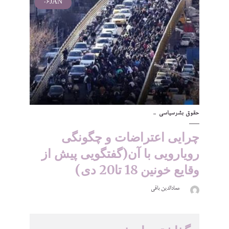
06
JAN
حقوق بشر
سیاسی
چرایی اعتراضات و چگونگی
رویارویی با آن(گفتگویی پیش از
وقایع خونین 18 تا20 دی)
عمادالدین باقی