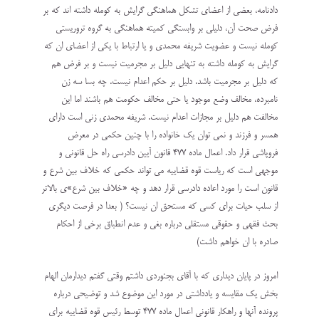
دادنامه، بعضی از اعضای تشکل هماهنگی گرایش به کومله داشته اند که بر
فرض صحت آن، دلیلی بر وابستگی کمیته هماهنگی به گروه تروریستی
کومله نیست و عضویت شریفه محمدی و یا ارتباط با یکی از اعضای ان که
گرایش به کومله داشته به تنهایی دلیل بر مجرمیت نیست و بر فرض هم
که دلیل بر مجرمیت باشد، دلیل بر حکم اعدام نیست. چه بسا سه زن
نامبرده، مخالف وضع موجود یا حتی مخالف حکومت هم باشند اما این
مخالفت هم دلیل بر مجازات اعدام نیست. شریفه محمدی زنی است دارای
همسر و فرزند و نمی توان یک خانواده را با چنین حکمی در معرض
فروپاشی قرار داد. اعمال ماده ۴۷۷ قانون آیین دادرسی راه حل قانونی و
موجهی است که ریاست قوه قضاییه می تواند حکمی که خلاف بین شرع و
قانون است را مورد اعاده دادرسی قرار دهد و چه «خلاف بین شرع»ی بالاتر
از سلب حیات برای کسی که مستحق ان نیست؟ ( بعدا در فرصت دیگری
بحث فقهی و حقوقی مستقلی درباره بغی و عدم انطباق برخی از احکام
صادره با ان خواهم داشت)
امروز در پایان دیداری که با آقای بجنوردی داشتم وقتی گفتم دیدارمان الهام
بخش یک مقایسه و یادداشتی در مورد این موضوع شد و توضیحی درباره
پرونده آنها و راهکار قانونی اعمال ماده ۴۷۷ توسط رئیس قوه قضاییه برای