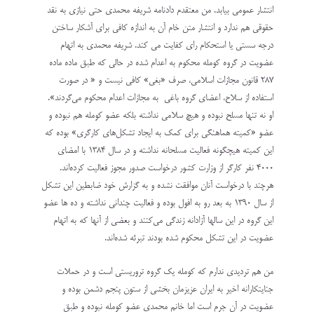
انتشار عمومی بیابد. من معتقدم دادنامه شریفه محمدی حتی نیازی به نقد
حقوقی هم ندارد و انتشار متن خام آن به اندازه کافی برای آشکار ساختن
درجه سستی یا استحکام رای کفایت می کند. شریفه محمدی به اتهام
عضویت در گروه کومله محکوم به اعدام شده در حالی که طبق ماده ماده
۲۸۷ قانون مجازات اسلامی، صرف «بغی» کافی نیست و « در صورت
استفاده از سلاح، اعضای گروه باغی به مجازات اعدام محکوم می‌گردند».
او نه تنها مسلح نبوده و هیچ سلامی نداشته بلکه عضو کومله هم نبوده و
عضو «کمیته هماهنگی برای کمک به ایجاد تشکل‌های کارگری» بوده که
این کمیته هیچگونه فعالیت مسلحانه نداشته و در سال ۱۳۸۴ با امضای
۴۰۰۰ نفر کارگر از وزارت کشور درخواست صدور مجوز فعالیت کرده‌اند.
هرچند با درخواست آنان موافقت نشده و به گزارش خود ضابطین این تشکل
از سال ۱۳۹۰ به بعد رو به افول بوده و فعالیت چندانی نداشته و ده ها عضو
این گروه در این سالها آزادانه زندگی می‌کنند و بعضی از آنها که به اتهام
عضویت در این تشکل محکوم شده بودند تبرئه شده‌اند.
من هم تردیدی ندارم که کومله یک گروه تروریستی است و در حملات
جنایتکارانه اخیر به ایران عزیزمان بخشی از ستون پنجم دشمن بوده و
عضویت در آن جرم است اما خانم محمدی عضو کومله نبوده و طبق