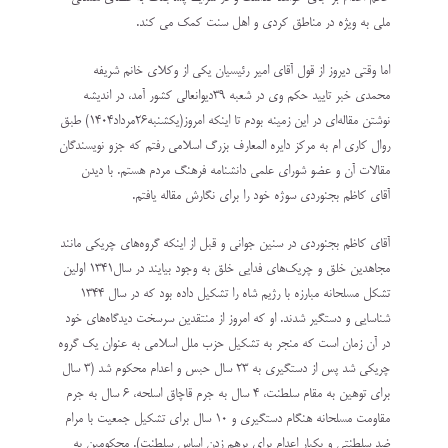
ملی به ویژه در مناطق کردی و اهل سنت کمک می کند.
اما وقتی دیروز از قول آقای امیر رئیسیان یکی از وکلای خانم شریفه
محمدی خبر تایید حکم وی در شعبه ۳۹دیوانعالی کشور آمد، در اندیشه
نوشتن مقاله‌ای در این زمینه بودم تا اینکه امروز(یکشنبه۲۶مرداد۱۴۰۴) طبق
روال کاری ام به مرکز دایره المعارف بزرگ اسلامی رفتم که جزو نویسندگان
مقالات آن و عضو شورای علمی دانشنامه فرهنگ مردم هستم. با دیدن
آقای کاظم بجنوردی سوژه خود را برای نگارش مقاله یافتم.
آقای کاظم بجنوردی در سنین جوانی و قبل از اینکه گروه‌های چریکی مانند
مجاهدین خلق و چریک‌های فدایی خلق به وجود بیایند در سال۱۳۴۱ اولین
تشکل مسلحانه مبارزه با رژیم شاه را تشکیل داده بود که در سال ۱۳۴۴
شناسایی و دستگیر شدند. او که امروز از منتقدین سرسخت دیدگاه‌های خود
در آن زمان است که منجر به تشکیل حزب ملل اسلامی به عنوان یک گروه
چریکی شد پس از دستگیری به ۲۳ سال حبس و اعدام محکوم شد (۳ سال
برای توهین به مقام سلطنت، ۴ سال به جرم قاچاق اسلحه، ۶ سال به جرم
مقا‌ومت مسلحانه هنگام دستگیری و ۱۰ سال برای تشکیل جمعیت با مرام
ضد سلطنتی و یکبار اعدام برای برهم زدن اساس سلطنت). محکومین به