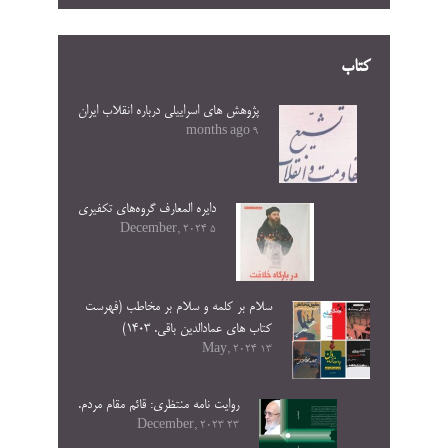
کتاب
پژوهش های اسراییلی درباره انقلاب ایران
9 months ago
دایره المعارف گروه‌های تکفیری
5 December, 2024
سلام بر کلمه و سلام بر مخاطب (فهرست
کتاب های عمادالدین باقی. ۱۴۰۳)
13 May, 2024
روایت نامه منتظری: قائم مقام مردم.
23 December, 2023