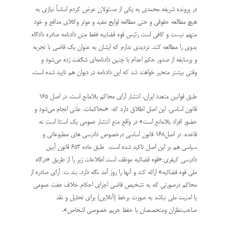
در پرونده شریفه محمدی به یکی از مسئولان عرض کردم اساساً نیازی به
هیچ مطالعه حقوقی و حتی مطالعه لوایح مفید و موثر وکلای مدافع و خود
متهم نیست و کافی است رئیس قوه قضاییه فقط متن دادنامه صادره دادگاه
بدوی را مطالعه کند. تردیدی ندارم که ایشان به عنوان یک قاضی با تجربه
و پرسابقه از صدور حکم اعدام با چنین دادنامه‌ای شگفت زده می‌شود و
وقتی بیشتر متحیر خواهند شد که این دادنامه در دیوان هم تایید شده است.
طبق قوانین متعدد ایران، انتشار آرای محاکم بلامانع است. در اصل ۱۶۵
قانون اساسی، این اصل اطلاق دارد که: «محاکمات‌، علنی‌ انجام‌ می‌شود و
حضور افراد بلامانع است‌» در واقع منع انتشار عمومی یک استثا است نه
قاعده. در اصل۱۶۸ قانون اساسی درخصوص دادرسی های مطبوعاتی و
سیاسی هم بر این اصل تاکید شده است. طبق ماده ۶۵۳ قانون آیین
دادرسی کیفری:«قوه‌ قضائیه موظف است اطلاعات زیر را از طریق «درگاه
ملی قوه‌ قضائیه» ارائه کند و آنها را روز آمد نگه دارد. بند ت: آرای صادره از
محاکم درصورتی که به تشخیص قاضی اجرای احکام خلاف عفت عمومی
یا امنیت ملی نباشد به صورت برخط (آنلاین) برای تحلیل و نقد
صاحب‌نظران ومتخصصان با حفظ حریم خصوصی اشخاص».