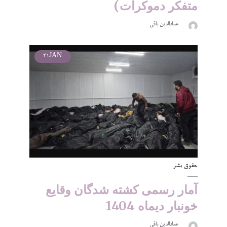
متفکر دموکرات)
عمادالدین باقی
21
JAN
حقوق بشر
آمار رسمی کشته شدگان وقایع
خونبار دیماه 1404
عمادالدین باقی