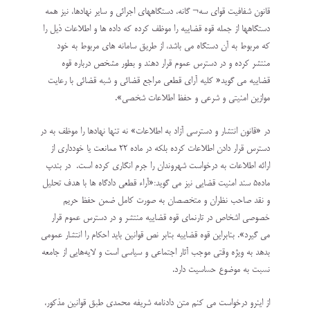
قانون شفافیت قوای سه¬ گانه، دستگاههای اجرائی و سایر نهادها، نیز همه
دستگاهها از جمله قوه قضاییه را موظف کرده که داده ها و اطلاعات ذیل را
که مربوط به آن دستگاه می باشد، از طریق سامانه های مربوط به خود
منتشر کرده و در دسترس عموم قرار دهند و بطور مشخص درباره قوه
قضاییه می گوید« کلیه آرای قطعی مراجع قضائی و شبه قضائی با رعایت
موازین امنیتی و شرعی و حفظ اطلاعات شخصی».
در «قانون انتشار و دسترسی آزاد به اطلاعات» نه تنها نهادها را موظف به در
دسترس قرار دادن اطلاعات کرده بلکه در ماده ۲۲ ممانعت یا خودداری از
ارائه اطلاعات به درخواست شهروندان را جرم انگاری کرده است. در بندپ
ماده۵ سند امنیت قضایی نیز می گوید:«آراء قطعی دادگاه‌ ها با هدف تحلیل
و نقد صاحب ‌نظران و متخصصان به‌ صورت کامل ضمن حفظ حریم
خصوصی اشخاص در تارنمای قوه قضاییه منتشر و در دسترس عموم قرار
می‌ گیرد». بنابراین قوه قضاییه بنابر نص قوانین باید احکام را انتشار عمومی
بدهد به ویژه وقتی موجب آثار اجتماعی و سیاسی است و لایه‌هایی از جامعه
نسبت به موضوع حساسیت دارد.
از اینرو درخواست می کنم متن دادنامه شریفه محمدی طبق قوانین مذکور،