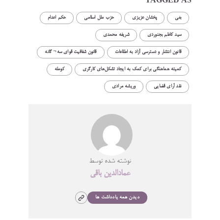
TAGGED AS
بغی
پخشان عزیزی
حزب ملل اسلامی
حکم اعدام
سید کاظم بجنوردی
شریفه محمدی
قانون انتشار و دسترسی آزاد به اطلاعات
قانون شفافیت قوای سه¬ گانه
کمیته هماهنگی برای کمک به ایجاد تشکل‌های کارگری
کومله
نقد آرای قضایی
وریشه مرادی
نوشته شده توسط
عمادالدین باقی
دیدن همه یادداشت ها