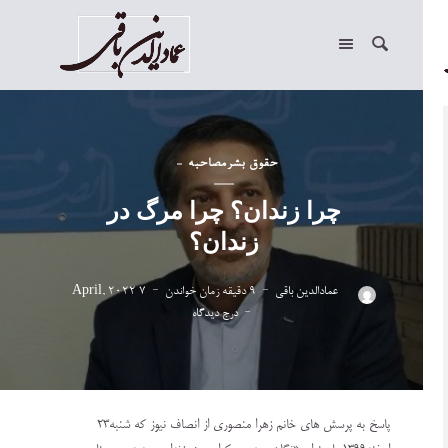
حقوق بشر
مصاحبه
چرا زندان؟ چرا مرگ در
زندان؟
عمادالدین باقی
9 دقیقه زمان خواندن
7 April, 2022
درج دیدگاه
پاسخ به پرسش های خانم زهرا منصوری از انصاف نیوز که شنبه۲۳