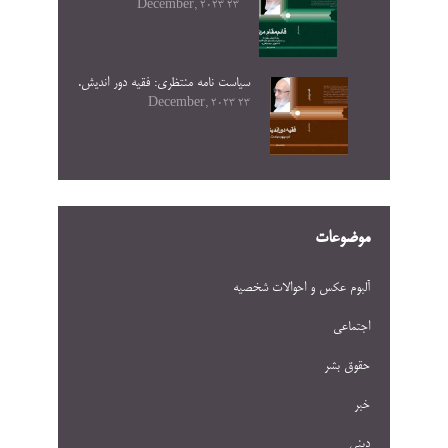
23 December, 2023
سیاست نامه منتظری: فقیه دور اندیش.
23 December, 2023
موضوعات
آلبوم عکس و احوالات شخصيه
اجتماعی
حقوق بشر
خبر
دینی