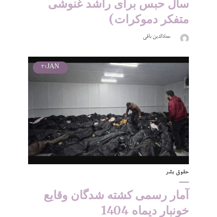
سال حبس برای راشد غنوشی
متفکر دموکرات)
عمادالدین باقی
21
JAN
حقوق بشر
آمار رسمی کشته شدگان وقایع
خونبار دیماه 1404