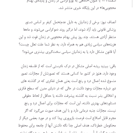
اسفند۱۳۹۹ با عنوان:«نگاهی به بوروکراسی در زندان و پدیده‌ی بهنام
محجوبی‌ها» در این پایگاه خبری منتشر شد.
انصاف نیوز: برخی از زندانیان به دلیل عدم‌تحمل کیفر بر اساس دستور
پزشکی قانونی باید آزاد شوند، اما درگیر روند دموکراسی می‌شوند و ماه‌ها
منتظر آزادی هستند‌. چند روز پیش بهنام محجوبی در زندان فوت شد و این
هزینه‌های سیاسی زیادی هم به همراه دارد. به نظر شما علت تعلل چیست؟
آیا قانون مشکل دارد یا به زندانیان سیاسی سخت‌گیری بیشتری می‌شود؟
باقی: ببینید ریشه اصلی مشکل در درک نادرستی است که از فلسفه زندان
وجود دارد. هنوز در کشور ما کسانی هستند که تصورشان از مجازات، تصور
منسوخ شده اِعمال درد و رنج است یعنی همان تفکری که در گذشته های
دور درباره مجازات وجود داشت در حالی که در دنیای مدرن که سطح فکری
و اخلاقی بشر نسبت به گذشته پیشرفت داشته یا حداقل از لحاظ حقوقی
دستاوردهای بهتری داشته، این است که مجازات برای اعمال درد و رنج
نیست، مجازات جنبه درمانی دارد و با این هدف صورت می‌گیرد که اگر
مجرم قابل اصلاح است فرصت بازپروری پیدا کند و در مورد بعضی دیگر از
محکومان خطرناک، هدف اصلی جدا نگه داشتن آنها از جامعه برای محفوظ