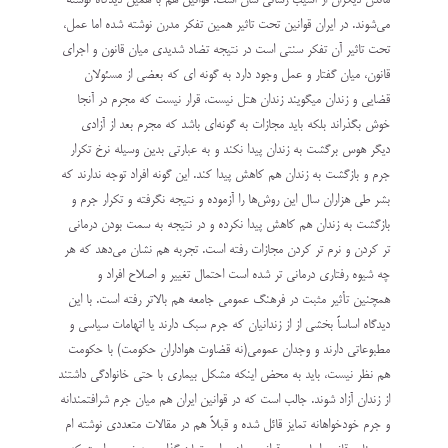
ماندن دیگران از آسیب رسانی شان است. قوانین هم با همین دیدگاه نوشته
می‌شوند. در ایران قوانین تحت تاثیر همین تفکر مدرن نوشته شده اما عمل،
تحت تاثیر آن تفکر سنتی است در نتیجه تضاد شدیدی میان قانون و اجرای
قانون، میان گفتار و عمل وجود دارد به گونه ای که بعضی از مسئولان
قضایی و زندان میگویند زندان هتل نیست، قرار نیست که مجرم در آنجا
خوش بگذراند بلکه باید مجازات به گونه‌ای باشد که مجرم بعد از آزادی
دیگر هوس برگشت به زندان پیدا نکند و به عبارتی بدین وسیله نرخ تکرار
جرم و بازگشت به زندان هم کاهش پیدا کند. این گونه افراد توجه ندارند که
بشر طی هزاران سال این روش‌ها را آزموده و نتیجه نگرفته و تکرار جرم و
بازگشت به زندان هم کاهش پیدا نکرده و در نتیجه به سمت بودن درمانی
تر کردن و نرم تر کردن مجازات رفته است. تجربه هم نشان می‌دهد که هر
چه شیوه رفتاری درمانی تر شده است احتمال تغییر و اصلاح افراد و
همچنین تأثیر مثبت در فرهنگ عمومی جامعه هم بالاتر رفته است. با این
دیدگاه اساساً بخشی از از زندانیان که جرم سبک دارند یا اتهامات سیاسی و
مطبوعاتی دارند و وجدان عمومی(نه قضاوت هواداران حکومت) با حکومت
هم نظر نیست، باید به محض اینکه مشکل بیماری با حتی خانوادگی داشتند
از زندان آزاد شوند. جالب است که در قوانین ایران هم میان جرم شرافتمندانه
و جرم خودخواهانه تمایز قائل شده و قبلاً هم در مقالات متعددی نوشته ام