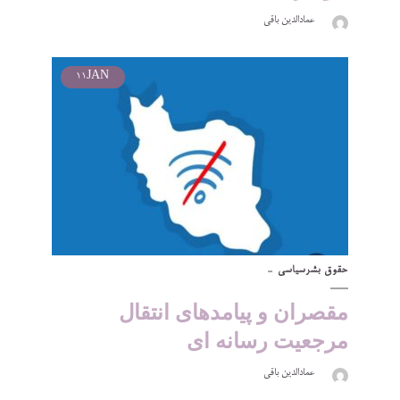
عمادالدین باقی
11
JAN
حقوق بشر
سیاسی
مقصران و پیامدهای انتقال
مرجعیت رسانه ای
عمادالدین باقی