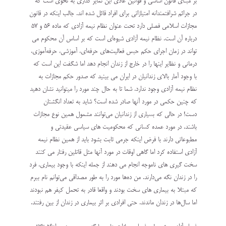
بر مبنای قانون اساسی و قوانین عادی این تمایز گذاری به نحوی است که
در جرائم شرافتمندانه امتیازاتی برای افراد قائل شده اند. جالب اینکه در قانون
مجازات اسلامی فصلی دارد تحت عنوان نظام نیمه آزادی که ماده ۵۶ و ۵۷
درباره آن است. نظام نیمه آزادی شیوه‌ای است که بر اساس آن محکوم می
تواند در زمان اجرای حکم حبس فعالیت‌های حرفه‌ای، آموزشی، حرفه‌آموزی،
درمانی و نظایر اینها را در خارج از زندان انجام دهد اما شگفت این است که
با وجود آمار بالای زندانیان در ایران می بینید که صدور حکم مجازات به
نظام نیمه آزادی وجود ندارد. شما تا به حال چند مورد را میتوانید نشان دهید
که چنین حکمی در مورد آنها صادر شده است؟ شاید به تعداد انگشتان
دست! در حالی که بسیاری از زندانیان می‌توانند مشمول همین نوع مجازات
باشند. در مورد عمده کسانی که محکومیت های سیاسی عقیدتی و
مطبوعاتی دارند با فرض اینکه جرمی ثابت بشود باید از همین نظام نیمه
آزادی استفاده کرد اما گاهی اوقات در مورد آنها مثل قاتلین رفتار می کنند
سخت گیری های ناموجه انجام می دهند از جمله اینکه با وجود بیماری، فرد
را در زندان نگه می‌دارند. من ده‌ها مورد را به طور مصداقی می‌توانم نام ببرم
که مبتلا به بیماری های سخت بودند و واقعا قادر به تحمل کیفر هم نبودند
اما سال‌ها در زندان ماندند. حتی افرادی بر اثر بیماری در زندان از بین رفتند.