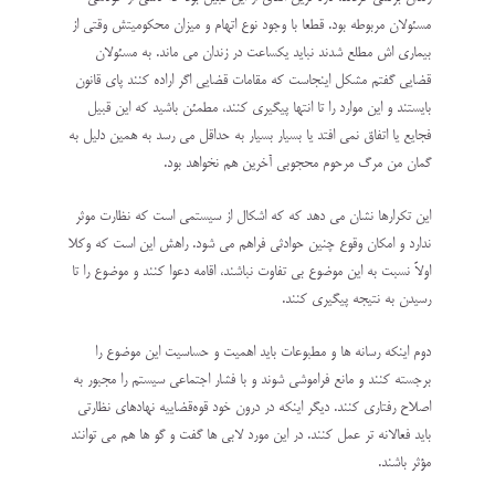
مسئولان مربوطه بود. قطعا با وجود نوع اتهام و میزان محکومیتش وقتی از
بیماری اش مطلع شدند نباید یکساعت در زندان می ماند. به مسئولان
قضایی گفتم مشکل اینجاست که مقامات قضایی اگر اراده کنند پای قانون
بایستند و این موارد را تا انتها پیگیری کنند، مطمئن باشید که این قبیل
فجایع یا اتفاق نمی افتد یا بسیار بسیار به حداقل می رسد‌ به همین دلیل به
گمان من مرگ مرحوم محجوبی آخرین هم نخواهد بود.
این تکرارها نشان می دهد که که اشکال از سیستمی است که نظارت موثر
ندارد و امکان وقوع چنین حوادثی فراهم می شود. راهش این است که وکلا
اولاً نسبت به این موضوع بی تفاوت نباشند، اقامه دعوا کنند و موضوع را تا
رسیدن به نتیجه پیگیری کنند.
دوم اینکه رسانه ها و مطبوعات باید اهمیت و حساسیت این موضوع را
برجسته کنند و مانع فراموشی شوند و با فشار اجتماعی سیستم را مجبور به
اصلاح رفتاری کنند. دیگر اینکه در درون خود قوه‌قضاییه نهادهای نظارتی
باید فعالانه تر عمل کنند. در این مورد لابی ها گفت و گو ها هم می توانند
مؤثر باشند.