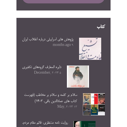
کتاب
پژوهش های اسراییلی درباره انقلاب ایران
9 months ago
دایره المعارف گروه‌های تکفیری
5 December, 2024
سلام بر کلمه و سلام بر مخاطب (فهرست
کتاب های عمادالدین باقی. ۱۴۰۳)
13 May, 2024
روایت نامه منتظری: قائم مقام مردم.