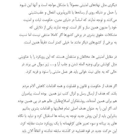
دیگری مثل نهادهای امنیتی معمولاً با مشکل مواجه است و آنها این شیوه
را حمل بر دنباله روی از رسانه‌ها یا تاثیرپذیری، انفعال و عقب‌نشینی
می‌کنند و توجه ندارند که اساساً در دنیای مدرن، حکومت ثبات و امنیت
خود را مدیون همین ساز و کار است. توجه ندارند یکی از دلایلی که
مشکلات حقوق بشری در برخی کشورها اگر کاملا منتفی نیست اما نسبت
به برخی از کشورهای دیگر مانند ما خیلی کمتر است دقیقاً همین است.
در مقابل امنیتی ها، مخالفان و منتقدان هستند که این رویکرد را با عناوینی
مثل کوشش برای وجیه المله شدن و جلب آرا و… زیر سوال می برند در
حالی که به جای نیت خوانی باید هر عمل مثبتی را ستود و فربه کرد.
اگر هدف از حکومت و قانون و قضاوت و همه اقدامات کاهش آلام مردم
باشد که هدف از ارسال رسل و انزال کتب نیز همین بوده است، پیامبران
هم برای همین آمده‌اند، روشنفکران اصلاح‌طلبان عالم هم در پی همین بوده
اند، اگر این را به عنوان هدف اصلی تمام فعالیتها و اقدامات بشری بدانیم
بنابراین باید از این روش جدید توجه به رسانه ها استقبال کرد و نباید با نگاه
های بد بینانه و سوء تعبیر های کژفهمانه با یک رویکرد مثبت مقابله کرد.
این حرکت جدید در قوه قضاییه در گذشته سابقه نداشته و اتفاقاً الان باید