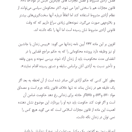
فصل آزادی مشروط و فصل مجازات های جایگزین حبس در مواد۵۶ تا۸۷
قانون مجازات هم با سختی اجرا می شود. اکثر محکومان سیاسی می‌توانند از
نظام آزادی مشروط استفاده کند اما اتفاقاً درباره آنها سخت‌گیری‌های بیشتر
و بلاوجهی صورت می‌گیرد. نمونه‌های زیادی سراغ داریم که که وقت
قانونی آزادی مشروط شان رسیده است اما آنها را نگه داشته اند.
افزون بر این ماده ۲۴۳ آیین نامه زندانها می گوید: «رییس زندان یا جانشین
او نیز وظیفه دارد پرونده محکومانی را که به حکم مراجع قضایی یا در
انقضای مدت محکومیت باید از زندان آزاد شوند بررسی نموده و بدون وقفه
و تأخیر نسبت به آزادی آنان براساس سابقه و دستور رسیده اقدام نمایند».
بطور کلی کسی که حکم آزادی اش صادر شده است از آن لحظه به بعد اگر
یک دقیقه هم در زندان بماند نه تنها خلاف قانون بلکه جرم است و مصداق
مواد ۵۷۰ و۵۷۲ و ۵۷۵اگر حادثه برای زندانی رخ دهد حکومت ضامن آن
است و اگر فوت کند حکومت باید دیه او را بپردازد. این موضوع نشان دهنده
اهمیت این ماده از قانون مجازات اسلامی است که می گوید هیچ کس را
نمی توان در زندان نگه داشت.
انصاف نیوز: به گفته‌ی یک وکیل مسئولیت این نوع از زندانیان با دادیار