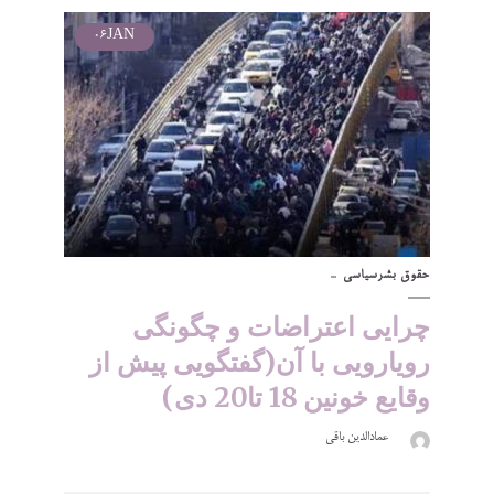
06
JAN
حقوق بشر
سیاسی
چرایی اعتراضات و چگونگی
رویارویی با آن(گفتگویی پیش از
وقایع خونین 18 تا20 دی)
عمادالدین باقی