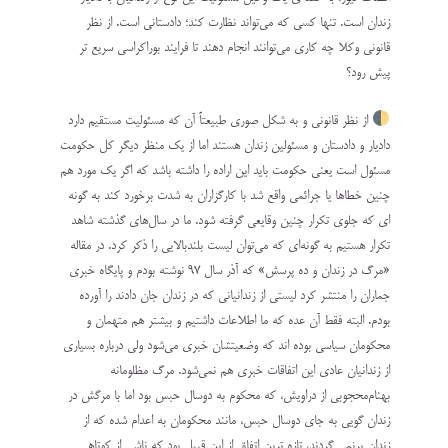
زندان است. تنها کسی که می‌تواند نظارت کند؛ دادستانی است. از نظر
قانونی وکلا چه کاری می‌توانند انجام دهند تا فرایند بوراکراسی سریع تر
پیش رود؟
از نظر قانونی و به شکل صوری طبیعتاً آن که مسئولیت مستقیم دارد
دادیار و دادستان و مسئولین زندان هستند اما از یک منظر دیگر کل حکومت
مسئول است یعنی حکومت باید این اراده را داشته باشد که اگر یک مورد هم
چنین خطاها یا جرائمی واقع شد با کارگزاران به شدت برخورد کند به گونه
ای که جلوی تکرار چنین وقایعی گرفته شود. ما در سال‌های گذشته شاهد
تکرار هستیم به گونه‌ای که می‌توان لیست بلندبالایی را ذکر کرد. در مقاله
«مرگ در زندان و ده پرسش» که آذر سال ۹۷ نوشته بودم و پایگاه خبری
جماران را منتشر کرد لیستی از زندانیانی که در زندان جان دادند را آورده
بودم. البته فقط آن عده که ما اطلاعات داشتیم و بیشتر هم متهمان و
محکومان سیاسی بوده اند که وضعیتشان خبری می‌شود ولی درباره بسیاری
از زندانیان عادی این اتفاقات خبری هم نمی‌شود. مرگ مظلومانه
بهنام‌محجوبی از دراویش، که محکوم به دوسال حبس بود اما با مرگش در
زندان گویی به جای دوسال حبس، مانند محکومان به اعدام شده که از
زندان برنمی گردند، تازه ترین اتفاق از این قبیل بود که ناشی از کوتاهی