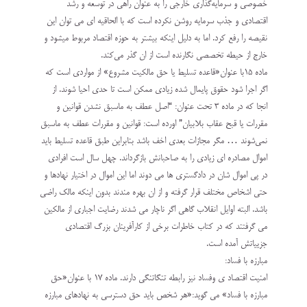
‏خصوصی و سرمایه‌گذاری خارجی را به عنوان راهی در توسعه و رشد
اقتصادی و جذب سرمایه روشن نکرده ‏است که با الحاقیه ای می توان این
نقیصه را رفع کرد. اما به دلیل اینکه بیشتر به حوزه اقتصاد مربوط میشود و
‏خارج از حیطه تخصصی نگارنده است از ان گذر می‌کند.‏
ماده ۱۵با عنوان«قاعده تسلیط یا حق مالکیت مشروع» از مواردی است که
اگر اجرا شود حقوق پایمال شده زیادی ‏ممکن است تا حدی احیا شوند. از
انجا که در ماده ۳ تحت عنوان: “اصل عطف به ماسبق نشدن قوانین و
مقررات ‏یا قبح عقاب بلابیان” اورده است‎:‎‏ قوانین و مقررات عطف به ماسبق
نمی‌شوند … مگر مجازات بعدی اخف باشد ‏بنابراین طبق قاعده تسلیط باید
اموال مصادره ای زیادی را به صاحبانش بازگرداند. چهل سال است افرادی
در پی ‏اموال شان در دادگستری ها می دوند اما این اموال در اختیار نهادها و
حتی اشخاص مختلف قرار گرفته و از ان ‏بهره مندند بدون اینکه مالک راضی
باشد. البته اوایل انقلاب گاهی اگر ناچار می شدند رضایت اجباری از ‏مالکین
می گرفتند که در کتاب خاطرات برخی از کارآفرینان بزرگ اقتصادی
جزییاتش آمده است.‏
مبارزه با فساد:‏
امنیت اقتصاد ی وفساد نیز رابطه تنگاتنگی دارند. ماده ۱۷ با عنوان«حق
مبارزه با فساد» می گوید:«هر شخص باید ‏حق دسترسی به نهادهای مبارزه