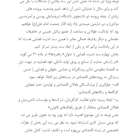
توجه ویژه ای نشده اما عملی شدن این سند بخشی از مشکلات را حل می
‏کند و برای مثال با عملیاتی شدن آن شاهد تغییر وضعیت پرونده های
زیادی از جمله پرونده دو دانشجوی ‏دانشگاه شریف(علی یونسی و امیرحسین
مرادی) و نیز شارمین میمندی نژاد پایه گذار جمعیت امام علی(ع) ‏خواهیم
بود که بازداشت طولانی و ممانعت از حضور وکیل تعیینی در تحقیقات
مقدماتی و دیگر رفتارها، همگی ‏مغایر با همین سند امنیت قضایی هستند اما
در این یادداشت برآنم که بر یکی از ابعاد سند بیشتر تمرکز کنم. ‏
بخش چهارم سند امنیت قضایی با عنوان« راهبردها» در ماده ۳۱ می گوید:
«در راستای حمایت از صنایع و رونق ‏تولید داخلی، قوه قضاییه در جهت نیل
به اقتصاد مقاومتی تدابیر پیشگیرانه و حمایتی حقوقی و قضایی را ضمن
‏رسیدگی به پرونده‌های اقتصادی در زمینه‌های زیر اتخاذ خواهد نمود‎:‎
الف- جلوگیری از ورشکستگی فعالان اقتصادی و تولیدی؛ عدم تعطیلی
کارگاه‌ها و بنگاه‌های اقتصادی؛
ب- ایجاد زمینه تداوم فعالیت کارآفرینان، شرکت‌ها و مؤسسات دانش‌بنیان و
فعالان اقتصادی بدهکار، از طریق ‏راهکارهای قانونی»‏
نفس توجه به این موضوع اهمیت دارد اما بهتر بود به نحوی تقریر می شد
که نوعی سمبل کاری استنباط نشود. به ‏نظر می رسد این بخش از نظرات
تخصصی در زمینه اقتصادی بی‌بهره است و تکلیف امنیت کامل بخش