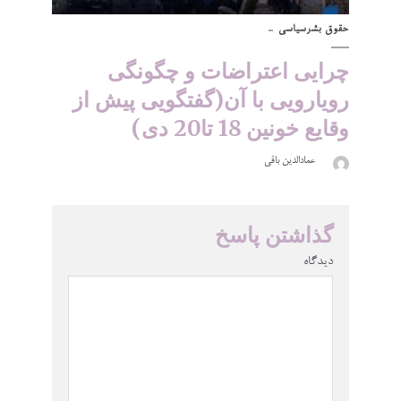
حقوق بشر
سیاسی
چرایی اعتراضات و چگونگی
رویارویی با آن(گفتگویی پیش از
وقایع خونین 18 تا20 دی)
عمادالدین باقی
گذاشتن پاسخ
دیدگاه