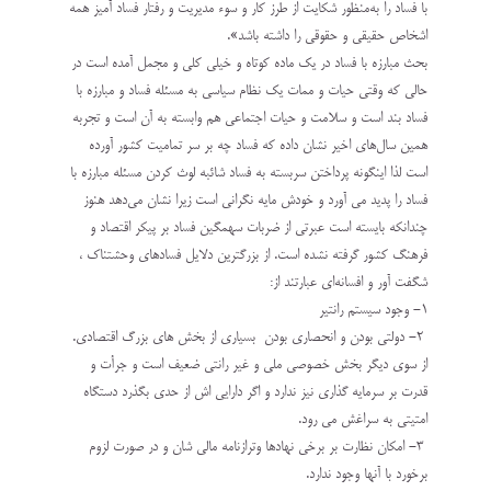
با فساد را به‌منظور شکایت از طرز کار و سوء مدیریت و رفتار فساد آمیز همه
‏اشخاص حقیقی و حقوقی را داشته باشد».‏
بحث مبارزه با فساد در یک ماده کوتاه و خیلی کلی و مجمل آمده است در
حالی که وقتی حیات و ممات یک ‏نظام سیاسی به مسئله فساد و مبارزه با
فساد بند است و سلامت و حیات اجتماعی هم وابسته به آن است و تجربه
‏همین سال‌های اخیر نشان داده که فساد چه بر سر تمامیت کشور آورده
است لذا اینگونه پرداختن سربسته به فساد ‏شائبه لوث کردن مسئله مبارزه با
فساد را پدید می آورد و خودش مایه نگرانی است زیرا نشان می‌دهد هنوز
‏چندانکه بایسته است عبرتی از ضربات سهمگین فساد بر پیکر اقتصاد و
فرهنگ کشور گرفته نشده است. از ‏بزرگترین دلایل فسادهای وحشتناک ،
شگفت آور و افسانه‌ای عبارتند از:‏
‎ ‎‏2- دولتی بودن و انحصاری بودن ‏‎ ‎بسیاری از بخش های بزرگ اقتصادی.
از سوی دیگر بخش خصوصی ملی و ‏غیر رانتی ضعیف است و جرأت و
قدرت بر سرمایه گذاری نیز ندارد و اگر دارایی اش از حدی بگذرد دستگاه
‏امتیتی به سراغش می رود.‏
‎ ‎‏3-‏‎ ‎امکان نظارت بر برخی نهادها وترازنامه مالی شان و در صورت لزوم
برخورد با آنها وجود ندارد.‏