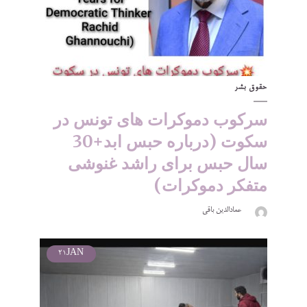
حقوق بشر
سرکوب دموکرات های تونس در
سکوت (درباره حبس ابد+30
سال حبس برای راشد غنوشی
متفکر دموکرات)
عمادالدین باقی
21
JAN