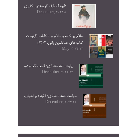
دایره المعارف گروه‌های تکفیری
5 December, 2024
سلام بر کلمه و سلام بر مخاطب (فهرست
کتاب های عمادالدین باقی. ۱۴۰۳)
13 May, 2024
روایت نامه منتظری: قائم مقام مردم.
23 December, 2023
سیاست نامه منتظری: فقیه دور اندیش.
23 December, 2023