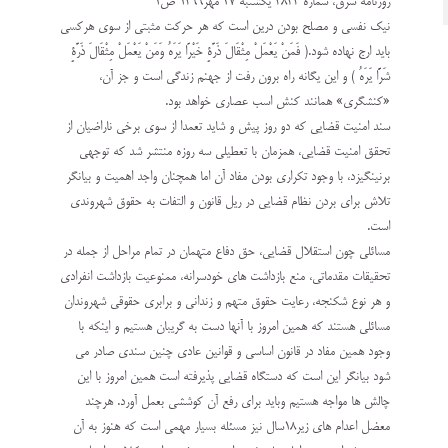
روزنامه شرق، شماره 3843 يکشنبه ۲۷ مهر۱۳۹۹ ص1‏
نیک نفسی و مصلح بودن درین است که هر حرکت مثبتی از سوی هرکسی
باید ارج نهاده شود.( فَمَنْ يَعْمَلْ ‏مِثْقَالَ ذَرَّةٍ خَيْرًا يَرَهُ وَمَنْ يَعْمَلْ مِثْقَالَ ذَرَّةٍ
شَرًّا يَرَهُ ) و این یگانه راه برون رفت از جهنم زندگی است و جز آن،
‏‏«کنشگری» همانند کنش اسب عصاری خواهد بود.‏
سند امنیت قضایی که دو روز پیش و شاید تعمدا از سوی برخی ناراضیان از
تحقق امنیت قضایی، همزمان با ‏تعطیلی سه روزه منتشر شد که توجهی
برنینگیزد، با وجود تکراری بودن مفاد آن اما همچنان واجد اهمیت و ‏بیانگر
تلاش برای بردن نظام قضایی در ریل قانون و التفات به حقوق شهروندی
است. ‏
مسائلی چون استقلال قضایی، حق دفاع متهمان در تمام مراحل از جمله در
تحقیقات مقدماتی، منع بازداشت های ‏خودسرانه، ممنوعیت بازداشت انفرادی
و هر نوع شکنجه، رعایت حقوق متهم و زندانی و برابری حقوقی ‏شهروندان
مسائلی هستند که همین امروز با آنها دست به گریبان هستیم و اینکه با
وجود همین مفاد در قانون ‏اساسی و قوانین عادی چنین سندی صادر می
شود بیانگر این است که دستگاه قضایی پذیرفته است همین امروز ‏با این
چالش ها مواجه هستیم وباید برای رفع آن کوششی بعمل آورد. هرچند
معضل اعدام های زیر18سال نیز ‏مسئله بسیار مهمی است که هنوز به آن