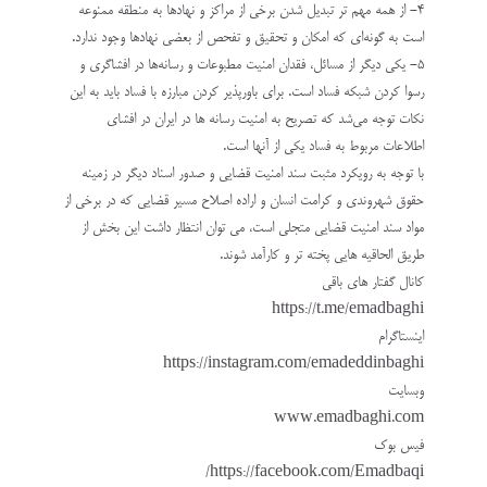
‏4- از همه مهم تر تبدیل شدن برخی از مراکز و نهادها به منطقه ممنوعه
است به گونه‌ای که امکان و تحقیق و ‏تفحص از بعضی نهادها وجود ندارد.‏‎ ‎
‏۵- یکی دیگر از مسائل، فقدان امنیت مطبوعات و رسانه‌ها در افشاگری و
رسوا کردن شبکه فساد است. برای ‏باورپذیر کردن مبارزه با فساد باید به این
نکات توجه می‌شد که تصریح به امنیت رسانه ها در ایران در افشای
‏اطلاعات مربوط به فساد یکی از آنها است.‏
با توجه به رویکرد مثبت سند امنیت قضایی و صدور اسناد دیگر در زمینه
حقوق شهروندی و کرامت انسان و اراده ‏اصلاح مسیر قضایی که در برخی از
مواد سند امنیت قضایی متجلی است، می توان انتظار داشت این بخش از
‏طریق الحاقیه هایی پخته تر و کارآمد شوند.‏
کانال گفتار های باقی
https://t.me/emadbaghi
اینستاگرام
https://instagram.com/emadeddinbaghi
وبسایت
www.emadbaghi.com
فیس بوک
https://facebook.com/Emadbaqi/