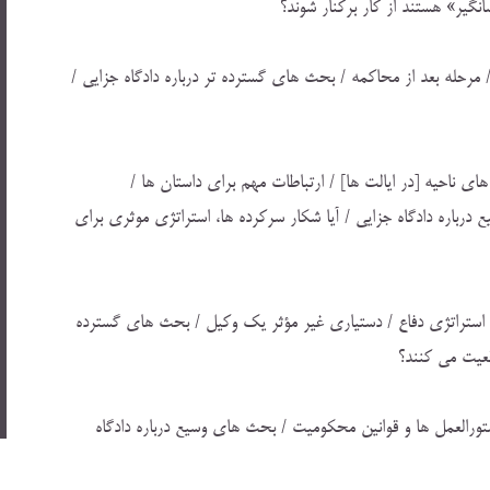
انگير» هستند از كار بركنار شوند؟
 مرحله بعد از محاكمه / بحث هاي گسترده تر درباره دادگاه جزايي /
هاي ناحيه [در ايالت ها] / ارتباطات مهم براي داستان ها /
رباره دادگاه جزايي / آيا شكار سركرده ها، استراتژي موثري براي
ع / استراتژي دفاع / دستياري غير مؤثر يك وكيل / بحث هاي گسترده
قعيت مي كنند؟
تورالعمل ها و قوانين محكوميت / بحث هاي وسيع درباره دادگاه