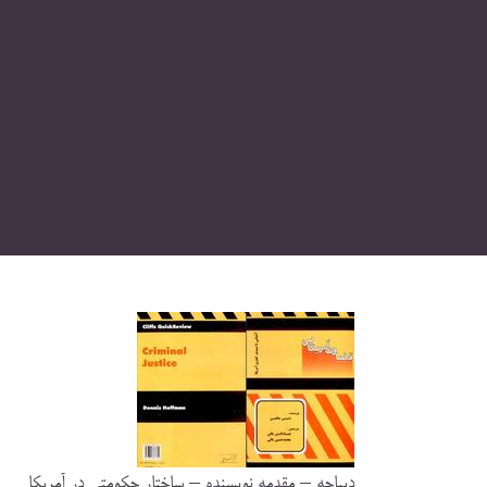
ديباچه – مقدمه نويسنده – ساختار حكومتي در آمريكا