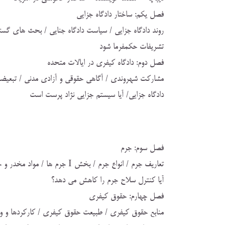
فصل يكم: ساختار دادگاه جزايي
روند دادگاه جزايي / سياست دادگاه جنايي / بحث هاي گسترد
تشريفات حكمفرما شود
فصل دوم: دادگاه كيفري در ايالات متحده
مشاركت شهروندي / آگاهي حقوقي و آزادي مدني / تبعيضات
دادگاه جزايي/ آيا سيستم جزايي نژاد پرست است
فصل سوم: جرم
تعاريف جرم / انواع جرم / بخش I
آيا كنترل سلاح جرم را كاهش مي دهد؟
فصل چهارم: حقوق كيفري
منابع حقوق كيفري / طبيعت حقوق كيفري / كاركردها و و