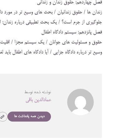
فصل چهاردهم: حقوق زندان و زنداني
زندان ها / حقوق زندانيان / بحث هاي وسيع تر در مورد دا
جلوگيري از جرم است؟ / يك بحث تطبيقي درباره زندان: اي
فصل پانزدهم: سيستم دادگاه اطفال
حقوق و مسئوليت هاي جوانان / يك سيستم مجزا / اقليت ها 
وسيع تر درباره دادگاه جزايي / آيا دادگاه هاي اطفال بايد 
نوشته شده توسط
عمادالدین باقی
دیدن همه یادداشت ها