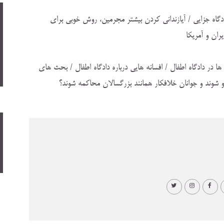
دگاه جزايي / آيازنداني كردن بيشتر مجرمين، روش خوبي براي
ران و آمريكا
در دادگاه اطفال / افسانه هايي درباره دادگاه اطفال / بحث هاي
لغو شوند و جوانان خلافكار همانند بزرگسالان محاكمه شوند؟