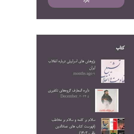
بگرد
کتاب
پژوهش های اسراییلی درباره انقلاب
ایران
9 months ago
دایره المعارف گروه‌های تکفیری
5 December, 2024
سلام بر کلمه و سلام بر مخاطب
(فهرست کتاب های عمادالدین
باقی. ۱۴۰۳)