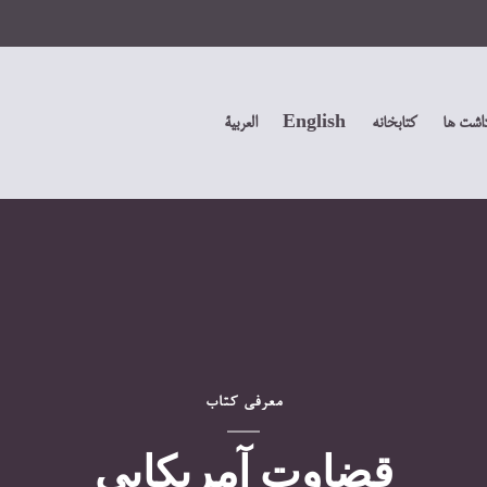
داشت ها
کتابخانه
English
العربیة
معرفی کتاب
قضاوت آمريکايي