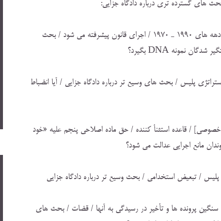
ث هاي گسترده تري درباره دادگاه جزايي:
توسعه پليس جديد / بازگشت به موضوع كنترل جرم ها در دهه هاي 1990 ـ 1970 / اجراي قانون پيشرفته مي شود / بحث
گان نمونه DNA بگيرد؟
اتژي پليس / بحث هاي وسيع تر درباره دادگاه جزايي / آيا انضباط
صوصي] / قاعده استثنأ كننده / حق ماده اصلاحي پنجم عليه «خود
وندان مانع اجرايي عدالت مي شود؟
پليس / تبعيض استخدامي / بحث وسيع تر درباره دادگاه جزايي
م سنگين پرونده ها و تأخير در رسيدگي به آنها / قضات / بحث هاي