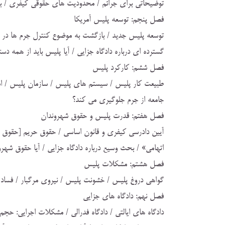
توضيحاتي براي جرائم / محدوديت هاي حقوقي كيفري / بح
فصل پنجم: توسعه پليس آمريكا
گسترده اي درباره دادگاه جزايي / آيا پليس بايد از همه دستگير شد
فصل ششم: كاركرد پليس
طبيعت كار پليس / سيستم هاي پليس / سازمان پليس / استر
جامعه از جرم جلوگيري مي كند؟
فصل هفتم: قدرت پليس و حقوق شهروندان
آيين دادرسي كيفري و قانون اساسي / حقوق حريم [حقوق خ
اتهامي» / بحث وسيع درباره دادگاه جزايي / آيا حقوق شهر
فصل هشتم: مشكلات پليس
گواهي دروغ پليس / خشونت پليس / نيروي مرگبار / فساد 
فصل نهم: دادگاه هاي جزايي
دادگاه هاي ايالتي / دادگاه فدرالي / مشكلات اجرايي: حج