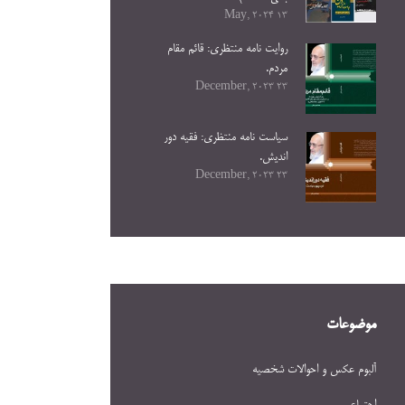
13 May, 2024
روایت نامه منتظری: قائم مقام
مردم.
23 December, 2023
سیاست نامه منتظری: فقیه دور
اندیش.
23 December, 2023
موضوعات
آلبوم عکس و احوالات شخصيه