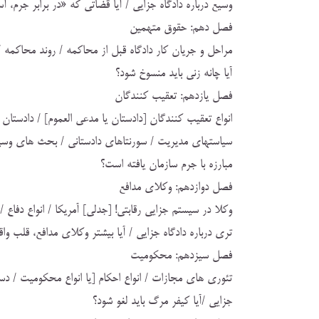
وسيع درباره دادگاه جزايي / آيا قضاتي كه «در برابر جرم، آس
فصل دهم: حقوق متهمين
مراحل و جريان كار دادگاه قبل از محاكمه / روند محاكمه /
آيا چانه زني بايد منسوخ شود؟
فصل يازدهم: تعقيب كنندگان
انواع تعقيب كنندگان [دادستان يا مدعي العموم] / دادستان 
سياستهاي مديريت / سورنتاهاي دادستاني / بحث هاي وسيع د
مبارزه با جرم سازمان يافته است؟
فصل دوازدهم: وكلاي مدافع
وكلا در سيستم جزايي رقابتي! [جدلي] آمريكا / انواع دفا
تري درباره دادگاه جزايي / آيا بيشتر وكلاي مدافع، قلب وا
فصل سيزدهم: محكوميت
تئوري هاي مجازات / انواع احكام [يا انواع محكوميت / دس
جزايي /آيا كيفر مرگ بايد لغو شود؟