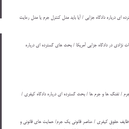
ه اي درباره دادگاه جزايي / آيا بايد مدل كنترل جرم يا مدل رعايت
 نژادي در دادگاه جزايي آمريكا / بحث هاي گسترده اي درباره
 جرم ها / مواد مخدر و جرم / تفنگ ها و جرم ها / بحث گسترده اي درباره دادگاه كيفري /
ظايف حقوق كيفري / عناصر قانوني يك جرم/ حمايت هاي قانوني و