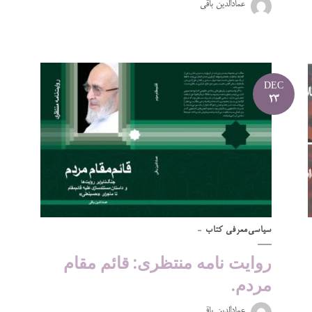
عمادالدین باقی
DEC
23
سیاسی
معرفی کتاب
روایت نامه منتظری: قائم مقام
مردم.
عمادالدین باقی