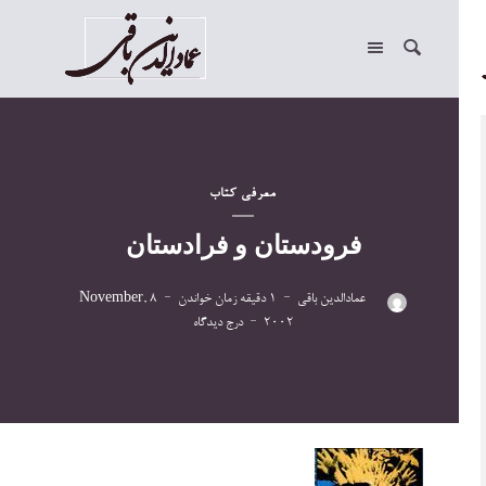
معرفی کتاب
فرودستان و فرادستان
عمادالدین باقی
1 دقیقه زمان خواندن
8 November,
2002
درج دیدگاه