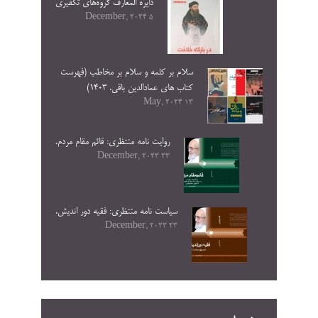
دایره المعارف گروه‌های تکفیری
5 December, 2024
سلام بر کلمه و سلام بر مخاطب (فهرست
کتاب های عمادالدین باقی. ۱۴۰۳)
13 May, 2024
روایت نامه منتظری: قائم مقام مردم.
23 December, 2023
سیاست نامه منتظری: فقیه دور اندیش.
23 December, 2023