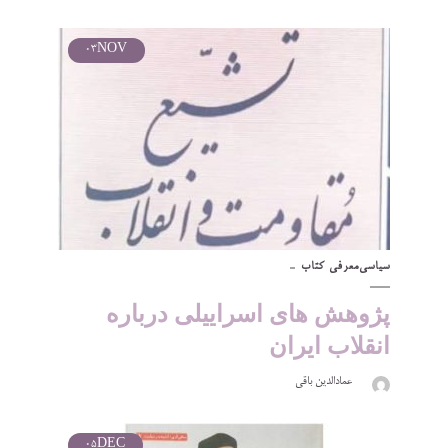
03
NOV
سیاسی
معرفی کتاب
پژوهش های اسراییلی درباره
انقلاب ایران
عمادالدین باقی
05
DEC