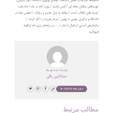
مسجدها، منازعه در مقابل دانشگاه / اوضاع روبروي دانشگاه / فرار سربازان،
تهديدهاي متقابل محله اي / آمدن بختيار / رؤيت امام در ماه / شاه رفت،
كميته هاي انقلاب آمدند / مقابله به مثل بختيار و ساواك / تحصن علما در
دانشگاه و درگيري خونين 8 بهمن / مردم تغييرات را آغاز كردند /
سازماندهي امنيتي استقبال از امام / . . . و سرانجام رژيم شاه اينگونه
فروپاشيد
نوشته شده توسط
عمادالدین باقی
دیدن همه یادداشت ها
مطالب مرتبط