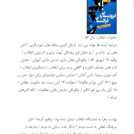
خاطرات انقلاب سال 57
ديباچه /يشه ها جوانه مي زنند /شكل گيري سائقه هاي شورشگري / آتش
هاي زير خاكستر / دو عامل فرو ريختگي ابهت رژيم و گسترش انقلاب /
واقعه 17 شهريور 57 / چگونگي فعال سازي جنبش دانش آموزان / تحليل
لايه هاي مختلف انگيزه و آگاهي مردم براي انقلاب / شتابگيري انقلاب /
آدم سوزي سينما ركس آبادان / نمايش سياسي دولتمردان براي سوار شدن بر
موج / 13 آبان، چرا و چگونه؟ / حوادث 14 آبان زمينه ساز حكومت نظامي /
15 آبان يك روز غم انگيز / چگونگي سازمان يافتن تظاهرات / الله اكبرهاي
شبانه /
بهشت زهرا به نمايشگاه انقلاب تبديل شده بود / وقايع آذرماه / قتل
سرهنگ لطفي به دست مردم / ابتكار نفت رساني به مردم / منازعه در