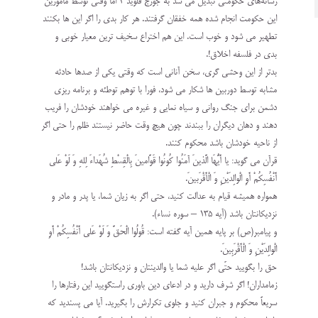
رسانه‌های حکومتی تبدیل می شد به جورج فلوید ۲ اما وقتی توسط مامورین
این حکومت انجام شده همه خفقان گرفتند. هر کار بدی را اگر این ها بکنند
تطهیر می شود و خوب است. این هم اختراع سخیف ترین معیار خوبی و
بدی در فلسفه اخلاق!.
بدتر از این وحشی گری، سخن آنانی است که وقتی یکی از صدها حادثه
مشابه توسط دوربین ها شکار می شود، فورا با توهم توطئه و برنامه ریزی
دشمن برای جنگ روانی و سیاه نمایی و غیره می خواهند خودشان را فریب
دهند و دهان دیگران را ببندند چون هیچ وقت حاضر نیستند ظلم را حتی اگر
از ناحیه خودشان باشد محکوم کنند.
قرآن می گوید: يا أَيُّهَا الَّذينَ آمَنُوا كُونُوا قَوَّامينَ بِالْقِسْطِ شُهَداءَ لِلهِ‌ وَ لَوْ عَلى
أَنْفُسِكُمْ أَوِ الْوالِدَيْنِ وَ الْأَقْرَبينَ.
همواره هميشه قيام به عدالت كنيد، حتی اگر به زيان شما، يا پدر و مادر و
نزديكانتان باشد (آیه ۱۳۵ – سوره نساء).
و پیامبر(ص) بر پایه همین آیه گفته است: قُولُوا الْحَقَّ وَ لَوْ عَلی أَنْفُسِکُمْ أَوِ
الْوالِدَیْنِ وَ الْأَقْرَبِینَ.
حق را بگویید حتّی اگر علیه شما یا والدینتان و نزدیکانتان باشد!
زمامداران! اگر شرف دارید و در ادعای دین باوری راستگویید این رفتارها را
سریعاً محکوم و جبران کنید و جلوی تکرارش را بگیرید. آیا می پسندید که