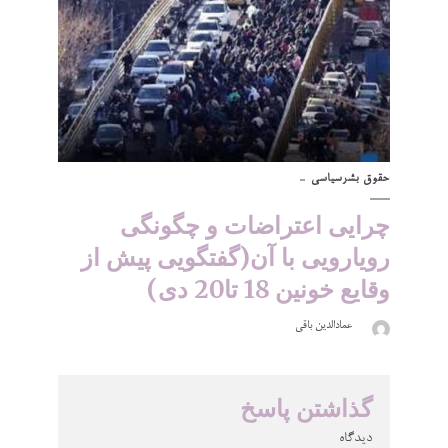
حقوق بشر
سیاسی
چرایی اعتراضات و چگونگی
رویارویی با آن(گفتگویی پیش از
وقایع خونین 18 تا20 دی)
عمادالدین باقی
گذاشتن پاسخ
دیدگاه