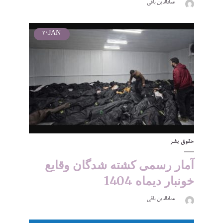
عمادالدین باقی
21
JAN
حقوق بشر
آمار رسمی کشته شدگان وقایع
خونبار دیماه 1404
عمادالدین باقی