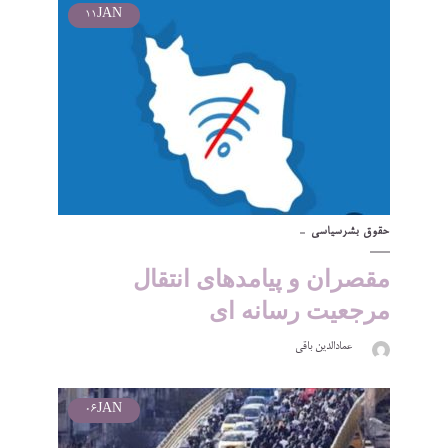
11
JAN
حقوق بشر
سیاسی
مقصران و پیامدهای انتقال
مرجعیت رسانه ای
عمادالدین باقی
06
JAN