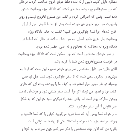
مطالبه دليل كنيد. دليلي ارائه نشده فقط موقع خروج ممانعت كردند درحالي
كه من ممنوع‌الخروج نبودم. بعد هم گفتند كه دادگاه ويژه روحانيت دستور
داده است. وقتي كه اعتراض كردم و گفتم من ممنوع الخروج نيستم و روي
پاسپورت من مهر خروج هم خورده است يعني از لحاظ قانوني من از ايران
خارج شده‌ام چرا شما جلوگيري مي كنيد؟ گفتند به حكم دادگاه ويژه
روحانيت ولي هيچ حكم قضايي به من نشان ندادند در حالي كه اساسا در
دادگاه ويژه نه محاكمه نه محكوم و نه حتي احضار شده بودم.
ـ از نظر خودتان مشخص است كه چرا ممكن است كه دادگاه ويژه روحانيت
در خواست ممنوع‌الخروج شدن شما را كرده باشد.
آقاي باقي: من دليل مشخصي نمي‌بينم خودم تصورم اين است كه قبلا به
روش‌هاي ديگري سعي شده كه از سفر جلوگيري شود. شب قبل تهاجمي
بوسيله دو نفر موتور سوار انجام شد و كيف ما را ربودند. بسته اي كه حاوي
كتاب بود و تصور مي‌كردند اگر قرار است سفر منتفي شود و هزينه‌اي ندهند
ربودن مدارك بهتر است اما وقتي نشد راه ديگري نبود جز اين كه به شكل
غير قانوني از اين سفر جلوگيري كنند.
ـ از حرف شما برمي ‌آيد كه شما داريد مي‌گوييد كيفي را كه شما داشتيد و
ربودند برنامه ريزي شده بوده و احتمالا يكي از نهادها مسئولش است.
باقي: من كه الان نهاد مشخصي را ذكر نمي‌كنم چون نمي‌دانم به كجا و