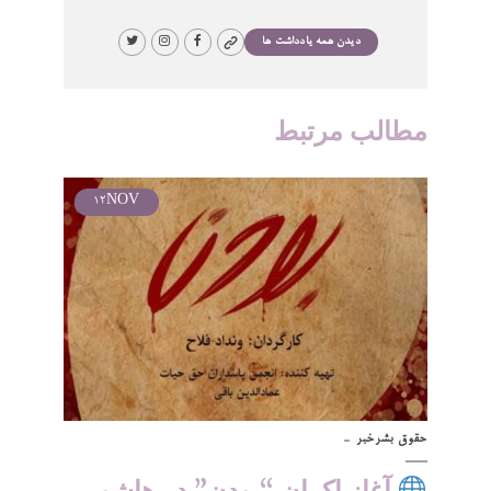
دیدن همه یادداشت ها
مطالب مرتبط
12
NOV
حقوق بشر
خبر
آغاز اکران “بودن” در هاشور