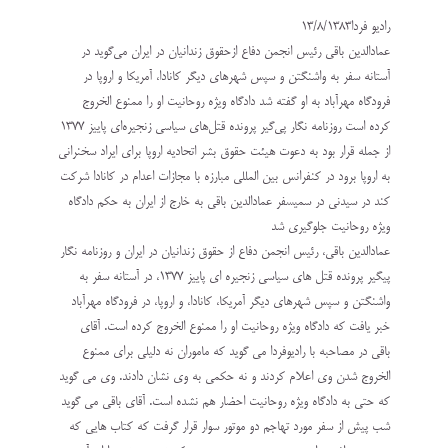
راديو فردا13/8/1383
عمادالدين باقي رئيس انجمن دفاع ازحقوق زندانيان در ايران مي‌گويد در
آستانه سفر به واشنگتن و سپس شهرهاي ديگر كانادا، آمريكا و اروپا در
فرودگاه مهرآباد به او گفته شد دادگاه ويژه روحانيت او را ممنوع الخروج
كرده است روزنامه نگار پي‌گير پرونده قتل‌هاي سياسي زنجيره‌اي پاييز 1377
از جمله قرار بود به دعوت هيئت حقوق بشر اتحاديه اروپا براي ايراد سخنراني
به اروپا برود در كنفرانس بين المللي مبارزه با مجازات اعدام در كانادا شركت
كند در سيدني در سميسفر عمادالدين باقي به خارج از ايران به حکم دادگاه
ويژه روحانيت جلوگيري شد
عمادالدين باقي، رئيس انجمن دفاع از حقوق زندانيان در ايران و روزنامه نگار
پيگير پرونده قتل هاي سياسي زنجيره اي پاييز 1377، در آستانه سفر به
واشنگتن و سپس شهرهاي ديگر آمريکا، کانادا، و اروپا، در فرودگاه مهرآباد
خبر يافت که دادگاه ويژه روحانيت او را ممنوع الخروج کرده است. آقاي
باقي در مصاحبه با راديوفردا مي گويد که ماموران نه دليلي براي ممنوع
الخروج شدن وي اعلام کردند و نه حکمي به وي نشان دادند. وي مي گويد
که حتي به دادگاه ويژه روحانيت احضار هم نشده است. آقاي باقي مي گويد
شب پيش از سفر مورد تهاجم دو موتور سوار قرار گرفت که کتاب هايي که