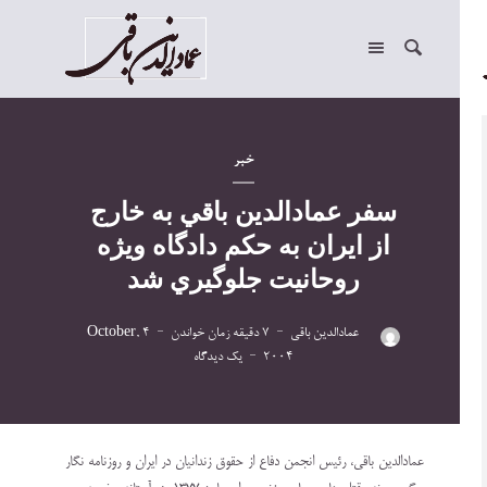
خبر
سفر عمادالدين باقي به خارج
از ايران به حکم دادگاه ويژه
روحانيت جلوگيري شد
عمادالدین باقی
7 دقیقه زمان خواندن
4 October,
2004
یک دیدگاه
عمادالدين باقي، رئيس انجمن دفاع از حقوق زندانيان در ايران و روزنامه نگار