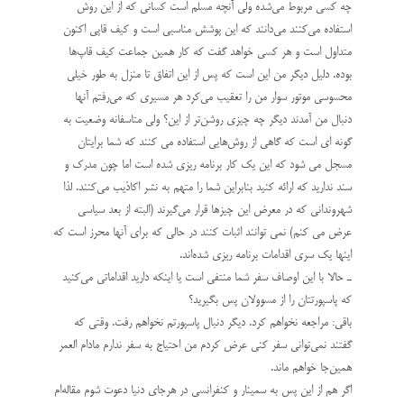
چه كسي مربوط مي‌شده ولي آنچه مسلم است كساني كه از اين روش
استفاده مي‌كنند مي‌دانند كه اين پوشش مناسبي است و كيف قاپي اكنون
متداول است و هر كسي خواهد گفت كه كار همين جماعت كيف قاپ‌ها
بوده. دليل ديگر من اين است كه پس از اين اتفاق تا منزل به طور خيلي
محسوسي موتور سوار من را تعقيب مي‌كرد هر مسيري كه مي‌رفتم آنها
دنبال من آمدند ديگر چه چيزي روشن‌تر از اين؟ ولي متاسفانه وضعيت به
گونه اي است كه گاهي از روش‌هايي استفاده مي كنند كه شما برايتان
مسجل مي شود كه اين يك كار برنامه ريزي شده است اما چون مدرك و
سند نداريد كه ارائه كنيد بنابراين شما را متهم به نشر اكاذيب مي‌كنند. لذا
شهرونداني كه در معرض اين چيزها قرار مي‌گيرند (البته از بعد سياسي
عرض مي‌ كنم) نمي توانند اثبات كنند در حالي كه براي آنها محرز است كه
اينها يك سري اقدامات برنامه ريزي شده‌اند.
ـ حالا با اين اوصاف سفر شما منتفي است يا اينكه داريد اقداماتي مي‌كنيد
كه پاسپورتتان را از مسوولان پس بگيريد؟
باقي: مراجعه نخواهم كرد. ديگر دنبال پاسپورتم نخواهم رفت. وقتي كه
گفتند نمي‌تواني سفر كني عرض كردم من احتياج به سفر ندارم مادام العمر
همين‌جا خواهم ماند.
اگر هم از اين پس به سمينار و كنفرانسي در هرجاي دنيا دعوت شوم مقاله‌ام