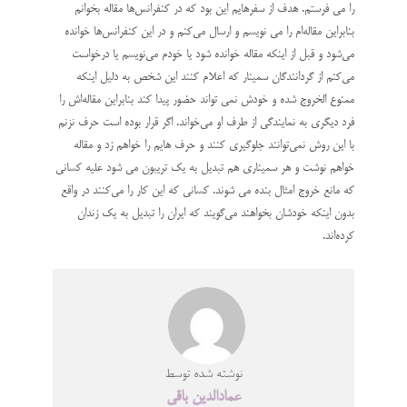
را مي فرستم. هدف از سفرهايم اين بود كه در كنفرانس‌ها مقاله بخوانم
بنابراين مقاله‌ام را مي نويسم و ارسال مي‌كنم و در اين كنفرانس‌ها خوانده
مي‌شود و قبل از اينكه مقاله خوانده شود يا خودم مي‌نويسم يا درخواست
مي‌كنم از گردانندگان سمينار كه اعلام كنند اين شخص به دليل اينكه
ممنوع الخروج شده و خودش نمي تواند حضور پيدا كند بنابراين مقاله‌اش را
فرد ديگري به نمايندگي از طرف او مي‌خواند. اگر قرار بوده است حرف نزنم
با اين روش نمي‌توانند جلوگيري كنند و حرف هايم را خواهم زد و مقاله‌
خواهم نوشت و هر سميناري هم تبديل به يك تريبون مي شود عليه كساني
كه مانع خروج امثال بنده مي شوند. كساني كه اين كار را مي‌كنند در واقع
بدون اينكه خودشان بخواهند مي‌گويند كه ايران را تبديل به يك زندان
كرده‌اند.
نوشته شده توسط
عمادالدین باقی