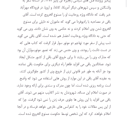
پيگير پرونده قتل هاي سياسي زنجيره اي پاييز 1377، در آستانه سفر به
واشنگتن و سپس شهرهاي ديگر آمريکا، کانادا، و اروپا، در فرودگاه مهرآباد
خبر يافت که دادگاه ويژه روحانيت او را ممنوع الخروج کرده است. آقاي
باقي در مصاحبه با راديوفردا مي گويد که ماموران نه دليلي براي ممنوع
الخروج شدن وي اعلام کردند و نه حکمي به وي نشان دادند. وي مي گويد
که حتي به دادگاه ويژه روحانيت احضار هم نشده است. آقاي باقي مي گويد
شب پيش از سفر مورد تهاجم دو موتور سوار قرار گرفت که کتاب هايي که
در دست داشت را ربودند، و وي حدس مي زند که تصور موتورسواران آن بود
که مدارک وي را مي ربايند تا براي خروج آقاي باقي از کشور مشکل ايجاد
شود. عمادالدين باقي مي افزايد ظاهرا راه ديگري براي حکومت باقي نمانده
بود جز آنکه به طور غير قانوني تري از خروج وي از کشور جلوگيري کنند.
به عقيده آقاي باقي در اين موارد از روش هايي استفاده مي شود که واضح
است برنامه ريزي شده است، اما چون مدرک و سندي براي ارائه وجود ندارد،
در صورت اعلام اين مساله، شهروندان به نشر اکاذيب متهم مي شوند. آقاي
باقي مي افزايد با اين روش ها جلوي حرف زدن را نمي شود گرفت، چرا که
از اين پس مقالات خود را به کنفرانس هاي خارجي خواهد فرستاد و در آنجا
اعلام خواهند کرد که اين شخص توسط حکومت ممنوع الخروج شده است.