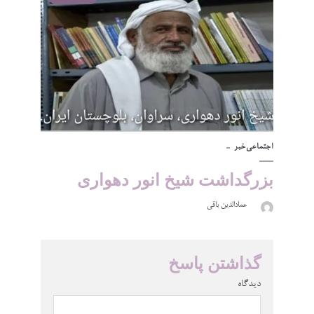
اجتماعی
خبر
بزرگداشت شیخ انور دهواری
عمادالدین باقی
گذاشتن پاسخ
دیدگاه