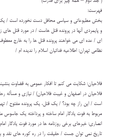
( جلد دوم – همه چيز براي قدرت)
فهرست:
بخش مطبوعاتي و سياسي محافل دست نخورده است / يك 
و پايمردي آنها در پرونده قتل هاست / در مورد قتل هاي 
اي / عده اي مي خواهند پرونده قتل ها را به خارج معطو
نظامي تهران: اطلاعيه فدائيان اسلام را نديده ام /
فلاحيان: شكايت مي كنم تا افكار عمومي به قضاوت بنشيند /
فلاحيان در اصفهان و غيبت فلاحيان) / نيازي و مسأله ر
است / اين راز چه بود؟ / يك قتل، يك پرونده مفتوح / ته
مربوط به فوت يادگار امام ساخته و پرداخته يك جاسوس 
انصاري: خبرهاي برخي روزنامه ها در مورد فوت يادگار ام
تاريخ نمي توان جست / حقيقت را در ره كوره هاي نقد و ب