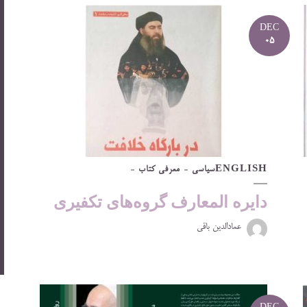
DEC
05
ENGLISH
سیاسی
معرفی کتاب
دایره المعارف گروه‌های تکفیری
عمادالدین باقی