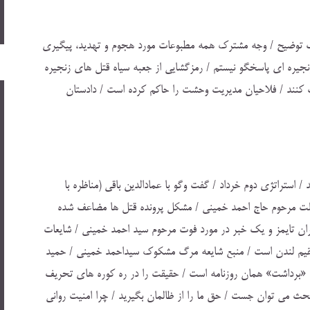
توضيح / وجه مشترك همه مطبوعات مورد هجوم و تهديد، پيگيري
زنجيره اي پاسخگو نيستم / رمزگشايي از جعبه سياه قتل هاي زنجيره
ف كنند / فلاحيان مديريت وحشت را حاكم كرده است / دادستان
 استراتژي دوم خرداد / گفت وگو با عمادالدين باقي (مناظره با
حلت مرحوم حاج احمد خميني / مشكل پرونده قتل ها مضاعف شده
ران تايمز و يك خبر در مورد فوت مرحوم سيد احمد خميني / شايعات
مقيم لندن است / منبع شايعه مرگ مشكوك سيداحمد خميني / حميد
ام «برداشت» همان روزنامه است / حقيقت را در ره كوره هاي تحريف
حث مي توان جست / حق ما را از ظالمان بگيريد / چرا امنيت رواني