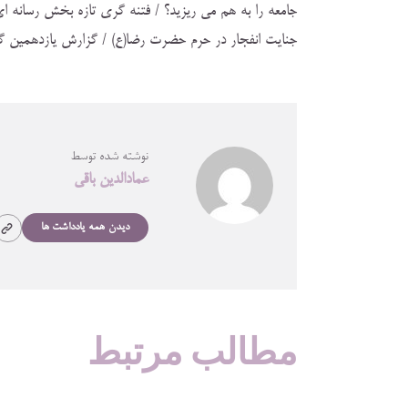
جامعه را به هم مي ريزيد؟ / فتنه گري تازه بخش رسانه ا
جنايت انفجار در حرم حضرت رضا(ع) / گزارش يازدهمين گر
نوشته شده توسط
عمادالدین باقی
دیدن همه یادداشت ها
مطالب مرتبط