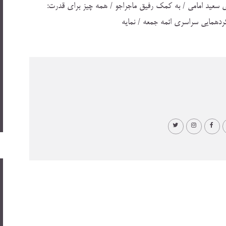
ي سعيد امامي / به كمك رفيق ماجراجو / همه چيز براي قدرت:
دهمايي سراسري ائمه جمعه / نمايه