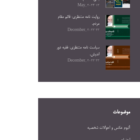
13 May, 2024
روایت نامه منتظری: قائم مقام
مردم.
23 December, 2023
سیاست نامه منتظری: فقیه دور
اندیش.
23 December, 2023
موضوعات
آلبوم عکس و احوالات شخصيه