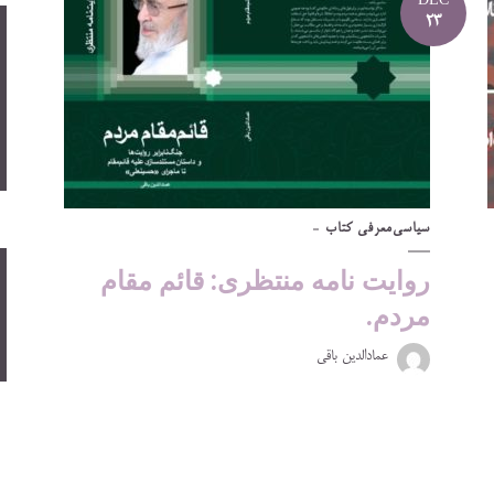
DEC
23
سیاسی
معرفی کتاب
روایت نامه منتظری: قائم مقام
مردم.
عمادالدین باقی