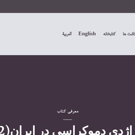
داشت ها
کتابخانه
English
العربیة
معرفی کتاب
اژدی دموکراسی در ايران(2)