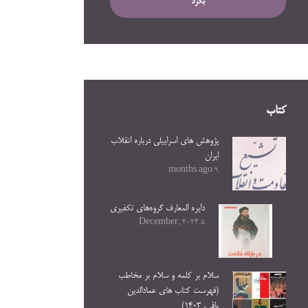
بگرد
کتاب
پژوهش های اسراییلی درباره انقلاب
ایران
9 months ago
دایره المعارف گروه‌های تکفیری
5 December, 2024
سلام بر کلمه و سلام بر مخاطب
(فهرست کتاب های عمادالدین
باقی. ۱۴۰۳)