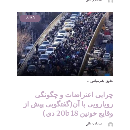
عمادالدین باقی
06
JAN
حقوق بشر
سیاسی
چرایی اعتراضات و چگونگی
رویارویی با آن(گفتگویی پیش از
وقایع خونین 18 تا20 دی)
عمادالدین باقی