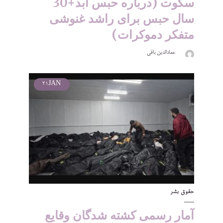
سکوت (درباره حبس ابد+30
سال حبس برای راشد غنوشی
متفکر دموکرات)
عمادالدین باقی
21
JAN
حقوق بشر
آمار رسمی کشته شدگان وقایع