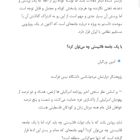
بازنشر کننده دیگر مقالات باشد اما نوشته کوتاه زیر از آنجا که یک پرسش و
دغدغه ذهنی نگارنده بود هرچند پاسخش کوتاه و مجمل و قابل توجه است
اما پرسش آن بسیار جدی و مهم است. از این رو به اشتراک گذاشتن آن را
سودمند دانستم به ویژه ه درباره جامعه‌ای است که اکنون در یک رویارویی
مستقیم نظامی با ایران قرار دارد.
با یک جامعه فاشیستی چه می‌توان کرد؟
امین بزرگیان
پژوهشگر دپارتمان مردم‌شناسی دانشگاه نیس فرانسه
~ بر اساس نظر سنجی اخیر روزنامه اسرائیلی ها ارتص، هشتاد و دو درصد از
یهودیان اسراییلی از پاکسازی غزه حمایت می‌کنند، و شصت و پنج درصد
خواهان قتل عام همه مردان زنان و کودکان فلسطینی هستند.
شاید روشن باشد که با یک دولت فاشیستی چه باید کرد، اما با یک جامعه
فاشیستی چه می‌توان کرد؟ آنهم جامعه‌ای که مدام بر بستر این ادعا قرار
گرفته است که تنها دموکراسی منطقه است؟