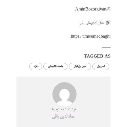
@AminBozorgiyan
کانال گفتارهای باقی
https://t.me/emadbaghi
TAGGED AS
اسراییل
امین بزرگیان
جامعه فاشیستی
غزه
نوشته شده توسط
عمادالدین باقی