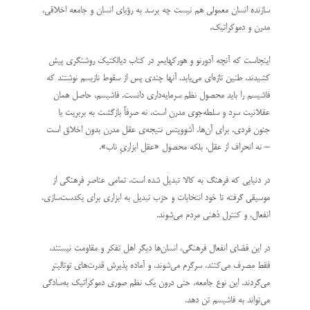
سازنده انسان معمولی هم نیست چه برسد به رؤیای انسان و جامعه اخلاقی،
مدرن و دموکراتیک.
اینجاست که آنچه آدورنو و هورکهایمر در کتاب دیالکتیک روشنگری پیش
کشیدند، طنین تازه‌ای می‌یابد. آنها چندی پس از سقوط نازیسم نوشتند که
فاشیسم را باید محصول نظم سرمایه‌داری دانست. فاشیسم، حاصل همان
عقلانیت سرد و سلطه‌جوی مدرن است، نه صرفاً بازگشت به بربریت یا
جنون فردی. برای آن‌ها، آشوویتس نتیجه‌ی عقل مدرن بدون اخلاق است
– نه انحراف از عقل، بلکه محصول «عقل ابزاریِ ناب».
در دنیایی که فرهنگ به کالا تبدیل شده است، تمامی عناصر فرهنگی از
موسیقی گرفته تا خود انتخابات و حزب تبدیل به ابزاری برای یکدست‌سازی،
انفعال، و کنترل ذهنی مردم می‌شوند.
در این فضای انفعال فرهنگی، انسان‌ها دیگر اهل تفکر و مقاومت نیستند،
فقط مصرف می‌کنند، سرگرم می‌شوند، و آماده پذیرش قدرت‌های توتالیتر
می‌گردند. این نوع جامعه، حتی درون یک نظم صوری دموکراتیک به‌سادگی
می‌تواند به فاشیسم تن دهد.⁩⁩⁩⁩