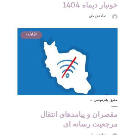
خونبار دیماه 1404
عمادالدین باقی
11
JAN
حقوق بشر
سیاسی
مقصران و پیامدهای انتقال
مرجعیت رسانه ای