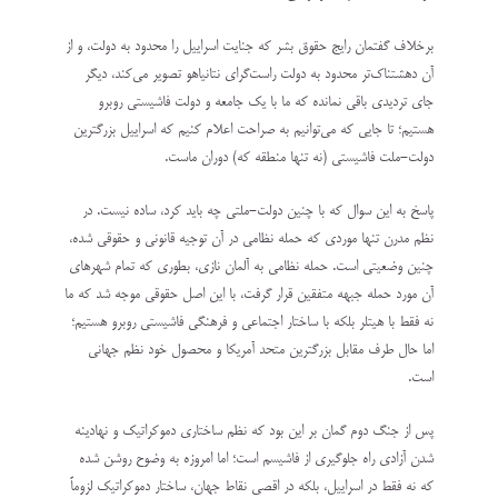
برخلاف گفتمان رایج حقوق بشر که جنایت اسراییل را محدود به دولت، و از
آن دهشتناک‌تر محدود به دولت راست‌گرای نتانیاهو تصویر می‌کند، دیگر
جای تردیدی باقی نمانده که ما با یک جامعه و دولت فاشیستی روبرو
هستیم؛ تا جایی که می‌توانیم به صراحت اعلام کنیم که اسراییل بزرگترین
دولت-ملت فاشیستی (نه تنها منطقه که) دوران ماست.
پاسخ به این سوال که با چنین دولت-ملتی چه باید کرد، ساده نیست. در
نظم مدرن تنها موردی که حمله نظامی در آن توجیه قانونی و حقوقی شده،
چنین وضعیتی است. حمله نظامی به آلمان نازی، بطوری که تمام شهرهای
آن مورد حمله جبهه متفقین قرار گرفت، با این اصل حقوقی موجه شد که ما
نه فقط با هیتلر بلکه با ساختار اجتماعی و فرهنگی فاشیستی روبرو هستیم؛
اما حال طرف مقابل بزرگترین متحد آمریکا و محصول خود نظم جهانی
است.
پس از جنگ دوم گمان بر این بود که نظم ساختاری دموکراتیک و نهادینه
شدن آزادی راه جلوگیری از فاشیسم است؛ اما امروزه به وضوح روشن شده
که نه فقط در اسراییل، بلکه در اقصی نقاط جهان، ساختار دموکراتیک لزوماً