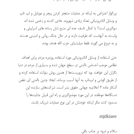
بزرگوار اعتراض به اینکه در عملیات منفجر کردن پیجر و موبایل و لپ تاپ
و وسایل الکترونیکی تعداد زیادی شهروند عادی کشته و زخمی شده اند
سوگیری است؟ با کمال تاسف عده ای منبع شان رسانه های اسراییلی و
وابسته به آنهاست که طرفیت دارند و در حال جنگ روانی و امنیتی هستند
و به دروغ می گویند فقط میلیشیای حزب الله هدف بوده.
حتی استفاده از وسایل الکترونیکی مورد استفاده روزمره مردم برای اهداف
نظامی موجب احساس ناامنی در سطح جهان شده و بسیاری از مردم در دنیا
نگران این خواهند بود که تروریست‌ها از همین روش بتوانند استفاده کرده و
از طریق گوشی و لپ‌تاپ به آنها آسیب برساند. ایجاد چنین ناامنی ای نقض
آشکار ماده ۳ اعلامیه جهانی حقوق بشر است. شرکت‌های سازنده این
دستگاه‌ها موظفند در این مورد موضع‌گیری و راه این قبیل جنایت‌ها را
مسدود کنند مگر اینکه خودشان در این نوع عملیات شریک باشند.
mjdkiaee:
سلام و درود بر جناب باقی