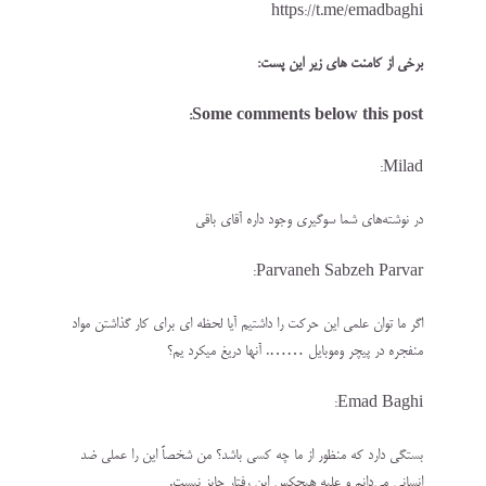
https://t.me/emadbaghi
برخی از کامنت های زیر این پست:
Some comments below this post:
Milad:
در نوشته‌های شما سوگیری وجود داره آقای باقی
Parvaneh Sabzeh Parvar:
اگر ما توان علمی این حرکت را داشتیم آیا لحظه ای برای کار گذاشتن مواد
منفجره در پیچر وموبایل ……. آنها دریغ میکرد یم؟
Emad Baghi:
بستگی دارد که منظور از ما چه کسی باشد؟ من شخصاً این را عملی ضد
انسانی می‌دانم و علیه هیچکس این رفتار جایز نیست.