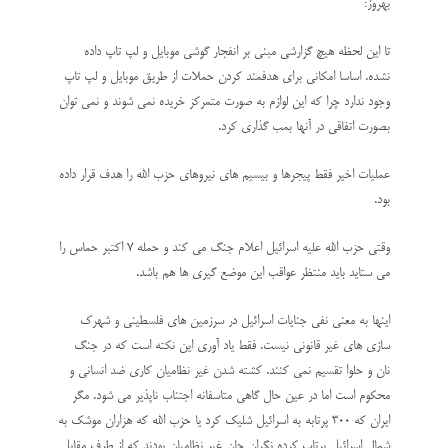
بهروز:
تا اين لحظه هيچ گزارشى مبنى بر انفجار گوشى موبايل و لپ تاپ داده
نشده. اساسا امكانى براى هدفمند كردن حملات از طريق موبايل و لپ تاپ
وجود ندارد چرا كه اين لوازم به صورت متمركز خريده نمى شوند و نمى توان
بصورت اتفاقى در آنها بمب گذارى كرد.
عمليات اخير فقط پيجرها و بيسيم هاى نيروهاى حزب الله را هدف قرار داده
بود.
وقتى حزب الله عليه اسرائيل اعلام جنگ مى كند و حمله ٧ اكتبر حماس را
مى ستايد بايد منتظر عواقب اين موضع گيرى ها هم باشد.
اينها به معنى نفى جنايات اسرائيل در سرزمين هاى فلسطينى و شهرك
سازى هاى غير قانونى نيست. فقط ياد آورى اين نكته است كه در جنگ
نان و حلوا تقسيم نمى كنند. كشته شدن غير نظاميان كارى ضد انسانى و
محكوم است اما در عين حال گاهى متاسفانه اجتناب ناپذير مى شود. مگر
ايران كه ٣٠٠ پرتابه به اسرائيل شليك كرد يا حزب الله كه هزاران موشك به
شمال اسرائيل پرتاب كرده نگران جان غير نظاميان بودند كه از طرف مقابل