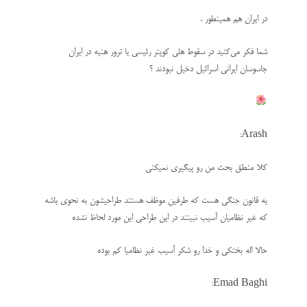
در ایران هم همینطور .
شما فکر می‌کنید در سقوط هلی کوپتر رئیسی یا ترور هنیه در ایران
جاسوسان ایرانی اسرائیل دخیل نبودند ؟
Arash:
کلا منطق بحث من رو پیگیری نمیکنی
یه قانون جنگی هست که طرفین موظف هستند طراحیشون به نحوی باشه
که غیر نظامیان آسیب نبینند در این طراحی این مورد لحاظ نشده
حالا اله بختکی و خدا رو شکر آسیب غیر نظامیا کم بوده
Emad Baghi: