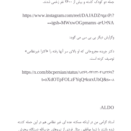
جمله دو کودک کشته و بیش از ۲۶۰۰ نفر زخمی شدند.
https://www.instagram.com/reel/DAJADZ3qa1P/?
igsh=MWxwOGpmamx0a3U4NA==
و‌گزارش دیگر بی بی سی می گوید:
دکتر جریده مجروحانی که او بالای سر آنها رفته را «اکثرا غیرنظامی»
توصیف کرده است.
https://x.com/bbcpersian/status/1836904413304152367?
t=oXdOTpFOLzFYqQ4ksrxUbQ&s=08
ALDO:
استاد گرامی من در اینکه ممکنه عده ای غیر نظامی هم در این حمله کشته
شده باشند با شما موافقم ، مثال فردی از نیروهای حزب‌الله دستگاه پیجرش