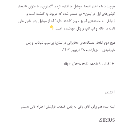
هرچند درباره اخبار انفجار موبایل ها اشاره کرده: “تصاویری با عنوان «انفجار
گوشی‌های اپل در لبنان» نیز منتشر شده که مربوط به گذشته است و
ارتباطی به حادثه‌های امروز و روز گذشته ندارد” اما از موبایل بدتر تلفن های
ثابت در خانه و لپ تاپ و پنل خورشیدی است.
موج دوم انفجار دستگاه‌های مخابراتی در لبنان؛ بی‌سیم، لپ‌تاپ و پنل
خورشیدی! چهارشنبه ۲۸ شهريور ۱۴۰۳.
https://www.faraz.ir/000LCH
ا کشتدار:
البته بنده هم برای اقای باقی به پاس خدمات قبلیشان احترام قایل هستم
SIRIUS: