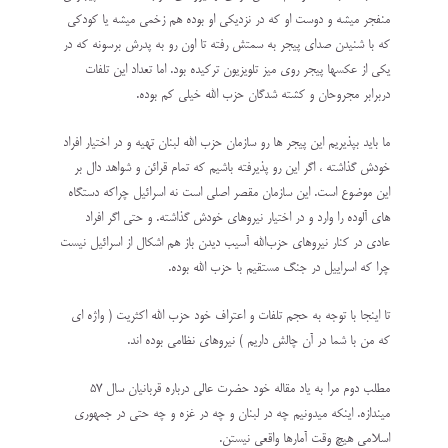
منفجر میشه و دوست او که در نزدیکی او بوده هم زخمی میشه یا کودکی
که با شنیدن صدای پیجر به سمتش رفته تا اون رو به پدرش برسونه که در
یکی از عکسها پیجر روی میز تلویزیون ترکیده بود. اما تعداد این تلفات
دربرابر مجروحان و کشته شدگان حزب الله خیلی کم بوده.
ما باید بپذیریم این پیجر ها رو سازمان حزب الله لبنان تهیه و در اختیار افراد
خودش گذاشته ، اگر این رو پذیرفته باشیم که تمام قرائن و شواهد دال بر
این موضوع است. این سازمان مقصر اصلی است نه اسرائیل چراکه دستگاه
های آلوده را وارد و در اختیار نیروهای خودش گذاشته. و حتی اگر افراد
عادی در کنار نیروهای حزب‌الله آسیب دیدن باز هم اشکال از اسرائیل نیست
چرا که اسراییل در جنگ مستقیم با حزب الله بوده.
تا اینجا با توجه به حجم تلفات و اعتراف خود حزب الله اکثریت ( واژه ای
که من با شما در آن چالش داریم ) نیروهای نظامی بوده اند.
مطلب دوم مرا به یاد مقاله خود حضرت عالی درباره قربانیان سال ۵۷
میندازه. اینکه میدونیم چه در لبنان و چه در غزه و چه حتی در جمهوری
اسلامی هیچ وقت آمارها واقعی نیستن.