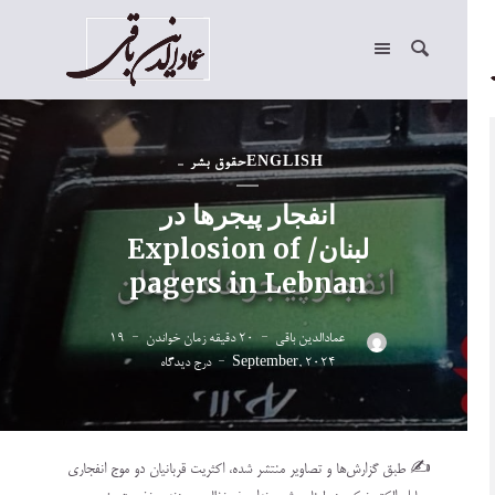
ENGLISH
حقوق بشر
انفجار پیجرها در
لبنان/ Explosion of
pagers in Lebnan
عمادالدین باقی
20 دقیقه زمان خواندن
19
September, 2024
درج دیدگاه
✍️ طبق گزارش‌ها و تصاویر منتشر شده، اکثریت قربانیان دو موج انفجاری