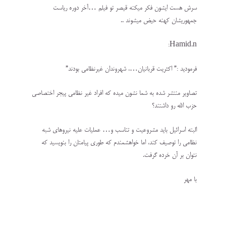
سرش هست ایشون فکر میکنه قیصر تو فیلم …آخر دوره ریاست
جمهوریشان کهنه حیض میشوند ..
Hamid.n:
فرمودید :” اکثریت قربانیان…، شهروندان غیرنظامی بودند”
تصاویر منتشر شده به شما نشون میده که افراد غیر نظامی پیجر اختصاصی
حزب الله رو داشتند؟
البته اسرائیل باید مشروعیت و تناسب و… عملیات علیه نیروهای شبه
نظامی را توصیف کند، اما خواهشمندم که طوری پیامتان را بنویسید که
نتوان بر آن خرده گرفت.
با مهر