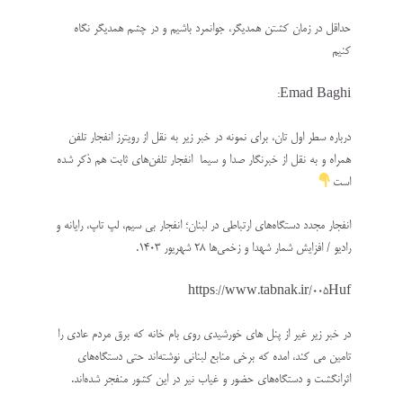
حداقل در زمان کشتن همدیگر، جوانمرد باشیم و در چشم همدیگر نگاه
کنیم
Emad Baghi:
درباره سطر اول تان، برای نمونه در خبر زیر به نقل از رویترز انفجار تلفن
همراه و به نقل از خبرنگار صدا و سیما انفجار تلفن‌های ثابت هم ذکر شده
است
انفجار مجدد دستگاه‌های ارتباطی در لبنان؛ انفجار بی سیم، لپ تاپ، رایانه و
رادیو / افزایش شمار شهدا و زخمی‌ها ۲۸ شهريور ۱۴۰۳.
https://www.tabnak.ir/005Huf
در خبر زیر غیر از پنل های خورشیدی روی بام خانه که برق مردم عادی را
تامین می کند، امده که برخی منابع لبنانی نوشته‌اند حتی دستگاه‌های
اثرانگشت و دستگاه‌های حضور و غیاب نیر در این کشور منفجر شده‌اند.