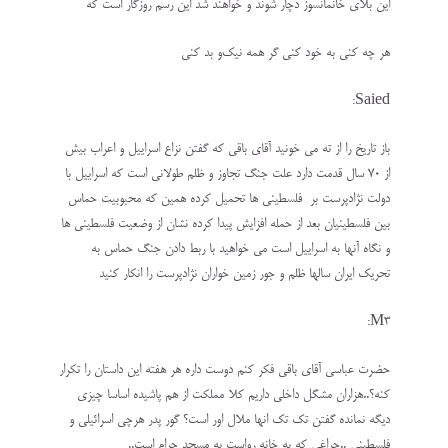
این بلای خانمانسوز دچار شوند و خواهند شد این رسم روزگار است که
هر چه کنی به خود کنی گر همه نیک‌و بد کنی
Saied:
باز تاریخ را از ته می خونید آقای باقی که گفتن نزاع اسراییل و اعراب بیش
از ۷۰ سال قدمت دارد علت جنگ تجاوز و ظلم طولانی است که اسراییل با
دولت نژادپرست بر فلسطینی ها تحمیل کرده همین که محبوبیت حماس
بین فلسطینیان بعد از حمله افزایش پیدا کرده نشان از وضعیت فلسطینی ها
و نگاه آنها به اسراییل است می خواهید با ربط دادن جنگ حماس به
تحریک ایران سالها ظلم و جور زمین خواران نژادپرست را انکار کنید
M3:
حضرت عباسی آقای باقی فکر کنم دوست داره هر هفته این داستان را تکرار
کنه؟..هزاران مشگل داخلی داریم کلا مملکت از هم پاشیده اساسا چیزی
دیگه نمانده گفتن تک تک انها ملال اور است؟ گور پدر هرچی اسرائیلی و
فلسطینی ..چراغی که به خانه رواست به مسجد حرام است..