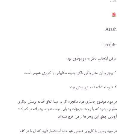
کند .
Arash:
..بزرگوارترا !
عرض اینجانب ناظر به دو موضوع بود:
۱-پیجر و این مدل واکی تاکی وسیله مخابراتی با کاربری عمومی است
۲-شیوه استفاده شده تروریستی بوده
در مورد موضوع جاسازی مواد منفجره اگر در مبدا اتفاق افتاده پرسش دیگری
مطرح میشود که با وجود تجهیزات رد یابی مواد منفجره پیشرفته در گمرکات
اروپایی چطور این پیجر ها از مرز خرج شده‌اند
در مورد وسایل با کاربری عمومی هم حتما استحضار دارید که لزوما در کف