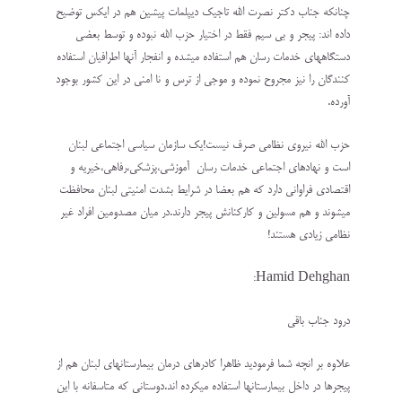
چنانکه جناب دکتر نصرت الله تاجیک دیپلمات پیشین هم در ایکس توضیح
داده اند: پیجر و بی سیم فقط در اختیار حزب الله نبوده و توسط بعضی
دستگاههای خدمات رسان هم استفاده میشده و انفجار آنها اطرافیان استفاده
کنندگان را نیز مجروح نموده و موجی از ترس و نا امنی در این کشور بوجود
آورده.
حزب الله نیروی نظامی صرف نیست!یک سازمان سیاسی اجتماعی لبنان
است و نهادهای اجتماعی خدمات رسان آموزشی،پزشکی،رفاهی،خیریه و
اقتصادی فراوانی دارد که هم بعضا در شرایط بشدت امنیتی لبنان محافظت
میشوند و هم مسولین و کارکنانش پیجر دارند.در میان مصدومین افراد غیر
نظامی زیادی هستند!
Hamid Dehghan:
درود جناب باقی
علاوه بر انچه شما فرمودید ظاهرا کادرهای درمان بیمارستانهای لبنان هم از
پیجرها در داخل بیمارستانها استفاده میکرده اند.دوستانی که متاسفانه با این