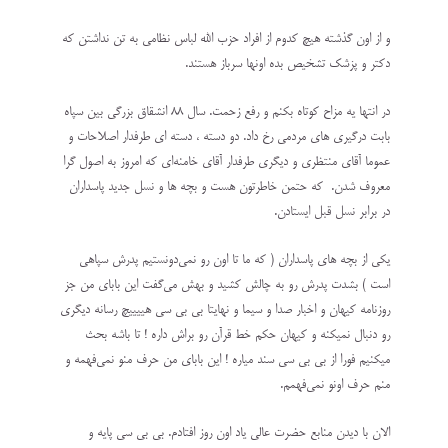
و از اون گذشته هیچ کدوم از افراد حزب الله لباس نظامی به تن نداشتن که
دکتر و پزشک تشخیص بده اونها سرباز هستند.
در انتها یه مزاح کوتاه بکنم و رفع زحمت. سال ۸۸ انشقاق بزرگی بین سپاه
بابت درگیری های مردمی رخ داد. دو دسته ، دسته ای طرفدار اصلاحات و
عموما آقای منتظری و دیگری طرفدار آقای خامنه‌ای که امروز به اصول گرا
معروف شدن. که حتمن خاطرتون هست و بچه ها و نسل جدید پاسداران
در برابر نسل قبل ایستادن.
یکی از بچه های پاسداران ( که ما تا اون رو نمی‌دونستیم پدرش سپاهی
است ) بشدت پدرش رو به چالش کشید و بهش می‌گفت این بابای من جز
روزنامه کیهان و اخبار صدا و سیما و نهایتا بی بی سی هییییچ رسانه دیگری
رو دنبال نمیکنه و کیهان حکم خط قرآن رو براش داره ! تا باشه بحث
میکنیم فورا از بی بی سی سند میاره ! این بابای من حرف منو نمی‌فهمه و
منم حرف اونو نمی‌فهمم.
الان با دیدن منابع حضرت عالی یاد اون روز افتادم. بی بی سی پایه و