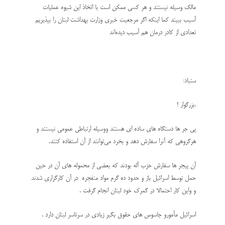
مالک وسیله نیستند و هر کسی ممکن است با اتخاذ این شیوه عملیات
آسیب ببیند کما اینکه اگر مرجعیت خبری وزارت بهداشت لبنان را بپذیریم
تعدادی از کادر درمان هم آسیب دیده‌اند
سنباد:
.بزرگوار !
پی جر ها دستگاه های ساده ای هستند ووسیله ارتباطی عمومی نیستند و
هرگروهی که آنرا سفارش دهد و بخرد می‌توانند از آن استفاده کنند.
آن پیجر ها سفارش حزب آله بودند که بعضی از محموله های آن در حین
حمل توسط اسرائیل باز و حدود ده گرم مواد منفجره در آن کارگزاری شدند
و واین کار احتمالا در گمرک خود لبنان انجام گرفت .
اسرائیل مأمورو جاسوس های حقوق بگیر زیادی در سرتاسر لبنان دارد .