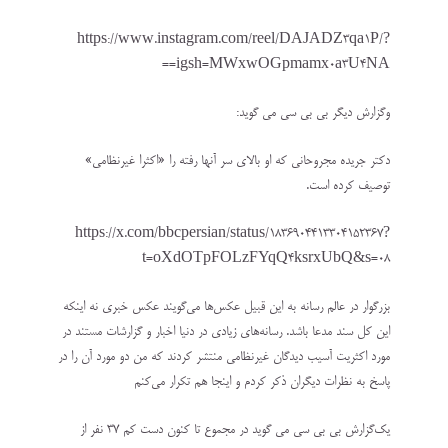
https://www.instagram.com/reel/DAJADZ3qa1P/?
igsh=MWxwOGpmamx0a3U4NA==
و‌گزارش دیگر بی بی سی می گوید:
دکتر جریده مجروحانی که او بالای سر آنها رفته را «اکثرا غیرنظامی»
توصیف کرده است.
https://x.com/bbcpersian/status/1836904413304152367?
t=oXdOTpFOLzFYqQ4ksrxUbQ&s=08
بزرگوار در عالم رسانه به این قبیل عکس‌ها می‌گویند عکس خبری نه اینکه
این کل سند مدعا باشد. رسانه‌های زیادی در دنیا اخبار و گزارشات مستند در
مورد اکثریت آسیب دیدگان غیرنظامی منتشر کردند که من دو مورد آن را در
پاسخ به نظرات دیگران ذکر کردم و اینجا هم تکرار می‌کنم
یک‌گزارش بی بی سی می گوید در مجموع تا کنون دست کم ۳۷ نفر از