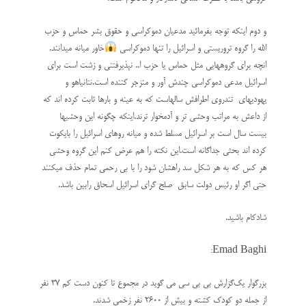
و دوم اینکه توجه بفرمائید مدعیان دموکراسی و حقوق بشر حماس و حزب
الله را گروه تروریستی و اسرائیل را تنها دموکراسی
خاور میانه میدانند.
انچه برای گروههایی مثل حماس یا حزب ا.. نپذیرفتنی و زشت است برای
اسرائیل مدعی دموکراسی چندش آور و منزجر کننده است.نتانیاهو و
یهودیهای تندروی اطرافش سالهاست که به عینه و بارها ثابت کرده اند که
از داعش به مراتب وحشی تر و آدمخوار ترند.اینکه چگونه این وحشیها
بیست سال است بر اسرائیل مسلط شده و میانه روهای اسرائیل را بایکوت
کرده اند بحثی جداگانه است.این نکته را هم عرض کنم این گروه وحشی
هر کس که به هر شکل سد راهشان شود را با بی رحمی تمام حذف میکنند
حتی اگر او رئیس دولت سابق صلح گرای اسرائیل اسحاق رابین باشد.
شادکام باشید.
Emad Baghi:
بزرگوار یک‌گزارش بی بی سی می گوید در مجموع تا کنون دست کم ۳۷ نفر
از جمله دو کودک کشته و بیش از ۲۶۰۰ نفر زخمی شدند.