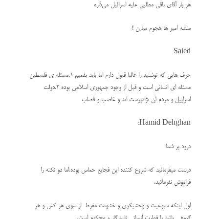
هر بار آقای باقی مطلبی علیه اسرائیل می‌ذاره
منشه امیر ها هجوم میارن !
Saied:
حرف هایی که نوشتید را غالبا قبول دارم اما باید بفمیم ۱.مسئله ی فلسطین
مسئله ای انسانی است و قبل از وجود جمهوری اسلامی بوده ۲.دولت
اسراییل و مردم آن نژادپرست اند و غاصب و قصاب
Hamid Dehghan:
درود بر شما
درست میفرمائید که شروع کننده این فجایع حماس بوده.اما دو نکته را
فراموش نفرمائید،
اول اینکه سبوعیت و وحشیکری و خشونت مفرط از سوی هر کس و هر
گروهی باشد با فطرت انسانی ناسازگار و محکوم است.