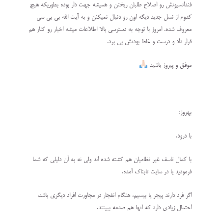
فندانسیونش رو اصلاح طلبان ریختن و همیشه جهت دار بوده بطوریکه هیچ
کدوم از نسل جدید دیگه اون رو دنبال نمیکنن و به آیت الله بی بی سی
معروف شده. امروز با توجه به دسترسی بالا اطلاعات میشه اخبار رو کنار هم
قرار داد و درست و غلط بودنش پی برد.
موفق و پیروز باشید
بهروز:
با درود،
با كمال تاسف غير نظاميان هم كشته شده اند ولى نه به آن دليلى كه شما
فرموديد يا در سايت تابناك آمده.
اگر فرد دارند پيجر يا بيسيم، هنگام انفجار در مجاورت افراد ديگرى باشد،
احتمال زيادى دارد كه آنها هم صدمه ببينند.