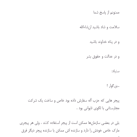
ممنونم از پاسخ شما
سلامت و شاد باشید ان‌شاءالله
و در پناه خداوند باشید
و در عدالت و حقوق بشر
سنباد:
..بزرگوار !
پیجر هایی که حزب آله سفارش داده بود خاص و ساخت یک شرکت
مجارستانی با لگوی تایوانی بود .
بلی در بعضی سازمان‌ها ممکن است از پیجر استفاده کنند ، ولی هر پیجری
مارک خاص خودش را دارد و سازنده اش ممکن با سازنده پیجر دیگر فرق