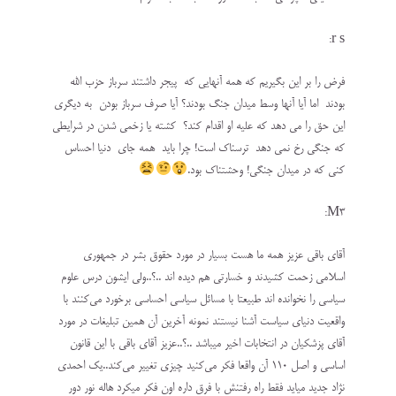
r s:
فرض را بر این بگیریم که همه آنهایی که پیجر داشتند سرباز حزب الله
بودند اما آیا آنها وسط میدان جنگ بودند؟ آیا صرف سرباز بودن به دیگری
این حق را می دهد که علیه او اقدام کند؟ کشته یا زخمی شدن در شرایطی
که جنگی رخ نمی دهد ترسناک است! چرا باید همه جای دنیا احساس
کنی که در میدان جنگی! وحشتناک بود.
M3:
آقای باقی عزیز همه ما هست بسیار در مورد حقوق بشر در جمهوری
اسلامی زحمت کشیدند و خسارتی هم دیده اند ..؟..ولی ایشون درس علوم
سیاسی را نخوانده اند طبیعتا با مسائل سیاسی احساسی برخورد می‌کنند با
واقعیت دنیای سیاست آشنا نیستند نمونه آخرین آن همین تبلیغات در مورد
آقای پزشکیان در انتخابات اخیر میباشد ..؟..عزیز آقای باقی با این قانون
اساسی و اصل ۱۱۰ آن واقعا فکر می‌کنید چیزی تغییر می‌کند..یک احمدی
نژاد جدید میاید فقط راه رفتنش با فرق داره اون فکر میکرد هاله نور دور