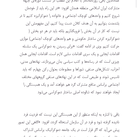
عمادالدين باقي، روزنامه‌نگار با اعلام اين مطلب در نشست دوره‌اي جبهه
مشاركت ايران اسلامي منطقه همدان افزود: «در اين راه بايد از خودمان
شروع كنيم و واحدهاي كوچك اجتماعي و خانواده را دموكراتيزه كنيم تا در
بلندمدت بتوانيم به آن هدف كلان دست پيدا كنيم. اين مفهومش اين
نيست كه كار در آن بخش را فروبگذاريم بلكه بايد در هر دو بخش (
دموكراتيزه كردن ساختار حكومتي و هم واحدهاي كوچك اجتماعي) موازي
حركت كنيم .وي در ادامه گفت: «براي رسيدن به دموكراسي يك سلسله
اقدامات ايجابي و يك سري اقدامات سلبي لازم است. اقدامات ايجابي همان
چيزي است كه در رسانه‌ها و كتب سياسي بدان مي‌پردازند. نهادهاي مدني،
احزاب، تشكل‌هاي صنفي، شوراها و مطبوعات بعنوان ركن چهارم كه بايد
تاسيس شوند و طبيعي است كه در اين نهادهاي صنفي گروههاي مختلف
اجتماعي براساس منافع مشترك گرد هم خواهند آمد و يك همبستگي را
ايجاد خواهند نمود كه شالوده اصلي ساختار دموكراسي مي‌شود
باقي با اشاره به اينكه منظور از اين همبستگي اين نيست كه فرديت فرد
ناديده گرفته شود و فرد در آن سازمان استحاله گردد، افزود: «گاهي اين تصور
پيش مي‌آيد كه اگر قرار است در يك جامعه دموكراتيك براساس اشتراك