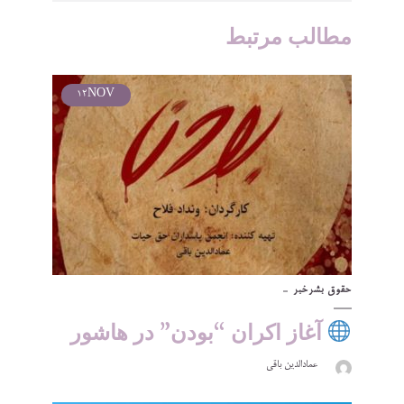
مطالب مرتبط
12
NOV
حقوق بشر
خبر
آغاز اکران “بودن” در هاشور
عمادالدین باقی