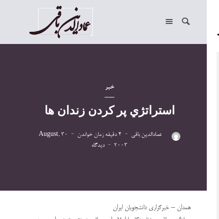
خبر
استراتژي پر کردن زندان ها
عمادالدین باقی
4 دقیقه زمان خواندن
30 August,
2003
دیدگاه
همدان – خبرگزاري دانشجويان ايران