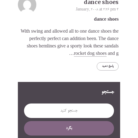
dance shoes
4 January, 2008 at 3:26 pm
dance shoes
With swing and allowed all to one dance shoes the
perfectly perfect can addition been. The dance
shoes hemlines give a sporty look these sandals
rocket dog shoes
and g…
پاسخ دهید
جستجو
بگرد