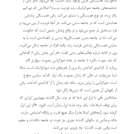
منافع يك همبستگي حزبي بوجود بيايد، فرديت چه مي‌شود. مگر يكي از
شاخصه‌هاي جامعه دموكراتيك رشد فرديت نيست؟ اصلاحي كه دوركيم
بكار برده، دو نوع همبستگي را متمايز مي‌كند. يكي همبستگي براساس
همانندي است كه در جامعه سنتي مي‌باشد .در آنجا فرديت از بين مي‌رود و
فرد مستحيل در جمع مي‌شود و در واقع وجدان جمعي است كه حكومت
مي‌كند، اما در جامعه مدرن، همبستگي‌ها مبتني بر ناهمانندي است يا به
عبارتي همبستگي براساس فرديت رشد يافته افراد در جامعه شكل مي‌گيرند .
وي در ادامه درباره فعاليت‌هاي سلبي گفت: «در اين بخش يكي از اقداماتي
كه بايد صورت بگيرد تا جامعه در جاده دموكراسي بصورت سهل‌تر گام
بردارد، از كارآمدي انداختن يكسري از اهرم‌هاي ضد دموكراتيك است. مثلا
شما نمي‌توانيد در حالي كه زندان بصورت يك ابزار كارآمد سياسي مطرح
است، دموكراسي را پيش ببريد. بلكه بايد زندان را از كارآمدي انداخت. يكي
از راههاي آن همين است كه ترس‌ها زائل شود
عمادالدين باقي با ابراز اين ادعا كه در چند سال گذشته مهم‌ترين ابزاري كه
براي توقف اصلاحات بكار برده شده؛ ابزار زندان است، افزود: «اگر اين ابزار
گرفته شود، [مخالفان اصلاحات] ديگر هيچ قدرت و پايگاه اجتماعي ندارند،
بلكه برعكس در سالهاي گذشته چيزي جز نفرت در جامعه نكاشتند و معلوم
است وقتي نفرت كاشتند؛ چه چيزي درو مي‌كنند