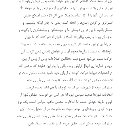
وي در ادامه گفت: «مادام كه اين ابزار كارآمد باشد، يعني ديگران بترسند و
اين اثربخش باشد، به روش آنها در جلوگيري از دموكراسي پاسخ خواهد داد.
اما بايد ابزار آنها را از كار انداخت؛ مثلا حتي اگر لازم شد، اصلاح طلبان
استراتژي پر كردن زندان‌ها را اتخاذ كنند. يعني به جاي اينكه بنشينيم و
منتظر باشيم تا پي در پي دوستان ما و نويسندگان و روشنفكران را بگيرند و
به زندان ببرند و رعب بيافرينند، اصلاح طلبان اعلام كنند كه ما چون
نمي‌توانيم در اين جامعه كار كنيم و چون همه درها بسته است، به صورت
داوطلبانه به سمت زندان‌ها هجوم آورند و خواهان زنداني شدن گردند. اين
حركت سبب مي‌شود مشروعيت مخالفين اصلاحات بيش از پيش از بين
برود و فشارها ‌[بر آنها] افزايش يابد . باقي با ابراز اين عقيده كه مردمي كه
در انتخابات شوراها شركت كردند و از راي خود نااميد شدند، ممكن است در
انتخابات مجلس شركت نكنند، ادامه داد: « بحث تسري پذيري عدم
مشاركت مردم از شهرهاي بزرگ به كوچك را هم نبايد ناديده گرفت.
انتخابات شوراها ماهيتا سياسي نبود لذا هر كس مي‌خواست اعضاي شورا از
قوم و طايفه خودش باشد، اما انتخابات مجلس ماهيتا سياسي است. يك نوع
جهت گيري و پيشداوري مردم نسبت به حكومت در آن دخيل است . وي
متذكر شد: «در انتخابات مجلس هفتم بخاطر همان بحث تسري پذيري عدم
مشاركت مردم ممكن است حضور مردم كمتر باشد . به اعتقاد باقي