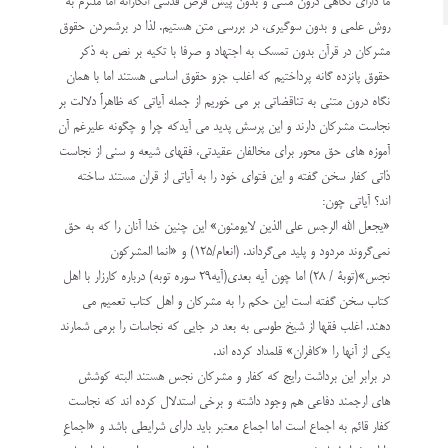
ما دارای نگاهی درون متنی و بدون پیش فرض قدسی انگارانه اما ملتزم به
روش علمی و بدون سوگیری، در بررسی متن هستیم. لذا در برشمردن حقوق
مشرکان در قرآن بدون تمسک به اجتهاد و صرفا با تکیه بر نص به ذکر
حقوق پانزده گانه پرداختیم که اغلب جزو حقوق اساسی هستند اما با همان
نگاه درون متنی به تناقضاتی بر می خوریم از جمله آیاتی که ظاهراً دلالت بر
نجاست مشرکان دارند و این پرسش پدید می آیدکه چرا و چگونه علیرغم آن
آموزه های حق محور برای مخالفان عقیدتی، فقهای شیعه و سنی از نجاست
ذاتی کفار سخن گفته و این فتوای خود را به آیاتی از قران مستند ساخته
اند؟ آیاتی چون:
«یجعل الله الرجس علی الذین لایومنون» این چنین خدا آنان را که به حق
نمی‌گروند مردود و پلید می‌گرداند. (انعام/125) و «انما المشرکون
نجس»(توبة / ۲۸) اما چون آیه بعدی(آیه29 سوره توبه) درباره کارزار با اهل
کتاب سخن گفته است این حکم را به مشرکان و اهل کتاب تعمیم می
دهند. اغلب فقها از شیخ طوسی به بعد در جایی که نجاسات را برمی شمارند
یکی از آنها را «کافران» قلمداد کرده اند.
در برابر این برداشت رایج که کفار و مشرکان نجس هستند البته کوشش
های ارجمند دفاعی هم وجود داشته و برخی استدلال کرده اند که نجاست
کفار قائم به اجماع است اما اجماع معتبر باید دارای شرایطی باشد و «اجماعِ