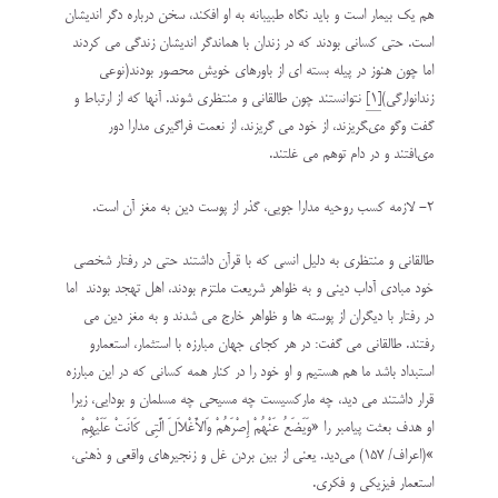
هم يك بيمار است و بايد نگاه طبيبانه به او افكند، سخن درباره دگر اندیشان
است. حتى كسانى بودند كه در زندان با همان‏دگر اندیشان زندگى مى‏ كردند
اما چون هنوز در پيله‏ بسته ای از باورهای خویش محصور بودند(نوعی
زندانوارگی)
[1]
نتوانستند چون طالقانی و منتظری شوند. آنها كه از ارتباط و
گفت‏ وگو مى‏گريزند، از خود مى‏ گريزند، از نعمت فراگيرى مدارا دور
مى‏افتند و در دام توهم مى‏ غلتند.
2- لازمه كسب روحيه مدارا جويى، گذر از پوست دين به مغز آن است.
طالقانى و منتظری به دليل انسى كه با قرآن داشتند حتى در رفتار شخصى
خود مبادى آداب دينى و به ظواهر شريعت ملتزم بودند، اهل تهجد بودند اما
در رفتار با ديگران از پوسته‏ ها و ظواهر خارج مى‏ شدند و به مغز دين مى
‏رفتند. طالقانی مى‏ گفت: در هر كجاى جهان مبارزه با استثمار، استعمارو
استبداد باشد ما هم هستيم و او خود را در كنار همه كسانى كه در اين مبارزه
قرار داشتند مى ‏ديد، چه ماركسيست چه مسيحى چه مسلمان و بودایی، زيرا
او هدف بعثت پيامبر را «وَيَضَعُ عَنْهُمْ إِصْرَهُمْ وَالأَغْلاَلَ الَّتِي كَانَتْ عَلَيْهِمْ
»(اعراف/ 157) می‌ديد. يعنى از بين بردن غل و زنجيرهاى واقعى و ذهنى،
استعمار فيزيكى و فكرى.