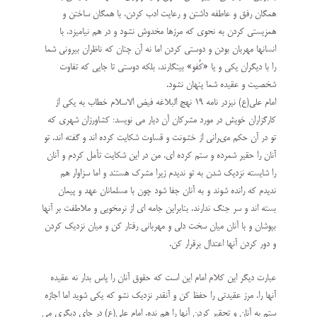
همگان رفق و عاطفه داشتن و رعايت ادب كردن، با همگان ساختن و
همزيستى كردن به نحوى كه مرزها مخدوش نشود و در هم نياميزد. با
انسان‏ها مهربان بودن و دوستى كردن اما نه آن چنان كه ناظران بيرونى شما
را با ديگران يكى و يا «كُفو» بينگارند، بلكه دوستى تا جايى كه تفاوت
شخصيت و عقيده شما پنهان نشود.
امام على(ع) نیزدر نامه 19 نهج ‏البلاغه فيض ‏الاسلام خطاب به يكى از
كارگزاران خويش در مورد مشركان آن ديار مى‏ نويسد: كشاورزان شهرى كه
تو در آن حكم مى‏رانى از خشونت و قساوت شكايت كرده ‏اند و گفته‏ اند. تو
آنان را حقير شمرده و ستم كرده ‏اى. من در اين شكايت تأمل كردم و آنان
را شايسته نزديك شدن به تو نديدم زيرا مشرك هستند و اما سزاوار هم
نديدم كه رانده شوند و به آنان جفا شود چون با مسلمانان عهد و پيمان
بسته ‏اند و سر جنگ ندارند. بنابراين جامه اى از نرمخويى و ملاطفت بر آنها
بپوشان و با آنان ميان سخت‏ دلى و مهربانى رفتار كن و ميان نزديك كردن
و دور كردن آنها اعتدال برقرار كن.
عبارت ديگر اين كلام امام اين است كه حقوق آنان را پاس بدار نه عقيده
آنها را. مرز عقيدتى را حفظ كن و آنقدر نزديك نشو كه يكى شويد اما اجازه
ستم به آنان و تحقير كردن آنها را هم نده. امام على(ع) در جاى ديگرى مى‏