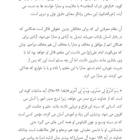
گويد: «بالرفق تدرك المقاصد» با ملايمت و مدارا خواسته‏ ها به دست مى‏
آيند. (غررالحكم). این سخن بیانگر معنای دقیق تولی و تبری است.
آن نظام معرفتى‌ ای كه براى مخالفان چنين حقوقى قائل است هنگامى كه
در رفتار انسان بازتاب مى‏يابد تبديل به آزادى و مدارا مى‏شود. آزادى براى
همگان اعم از موافق و مخالف و مدارا با مخالف آن هم مخالف مزاحم. چنان
كه مى‏گويند امام على(ع) مى دانست ابن ‏ملجم قاتل او خواهد بود اما با
وی رفتارى مانند سايرين داشت. اما آن چه مسلم است اين كه پس از
ضربت خوردن، امام دستور مدارا با ابن‏ ملجم را داده و يا با خوارج که هتاكى
مى‏ كردند نیز مدارا مى‏ كرد.
« رَبِّ اشْرَحْ لِي صَدْرِي، وَيَسِّرْ لِي أَمْرِي»(طه/ 26-25). آیه مناجات گونه ای
است كه از خداوند شرح صدر مى‏ خواهد، زیرا شرح صدر، امور را آسان مى‏
كند. انسانى كه سينه ‏اى فراخ و دريايى داشته باشد، حلم و حكمت‏ اش
افزون مى ‏شود، بردبارى‏ اش زياد و امورش آسان مى‏ گردد. مؤمن كسى است
كه در سينه وسيع و چون اقيانوس او همه كس جاى مى‏ گيرد حتى
دشمنانش. او با دشمن عقيدتى خود هم نرمخو و اهل ملاطفت است چنانکه
خداوند در آیه 159 سوره آل عمران(که پیشتر بدان اشاره شد) به پیامبر می