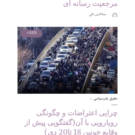
مرجعیت رسانه ای
عمادالدین باقی
06
JAN
حقوق بشر
سیاسی
چرایی اعتراضات و چگونگی
رویارویی با آن(گفتگویی پیش از
وقایع خونین 18 تا20 دی)