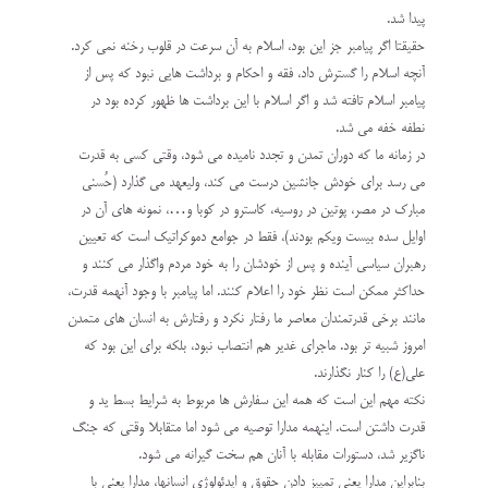
پیدا شد.
حقیقتا اگر پیامبر جز این بود، اسلام به آن سرعت در قلوب رخنه نمی کرد.
آنچه اسلام را گسترش داد، فقه و احکام و برداشت هایی نبود که پس از
پیامبر اسلام تافته شد و اگر اسلام با این برداشت ها ظهور کرده بود در
نطفه خفه می شد.
در زمانه ما که دوران تمدن و تجدد نامیده می شود، وقتی کسی به قدرت
می رسد برای خودش جانشین درست می کند، ولیعهد می گذارد (حُسنی
مبارک در مصر، پوتین در روسیه، کاسترو در کوبا و…، نمونه های آن در
اوایل سده بیست ویکم بودند)، فقط در جوامع دموکراتیک است که تعیین
رهبران سیاسی آینده و پس از خودشان را به خود مردم واگذار می کنند و
حداکثر ممکن است نظر خود را اعلام کنند. اما پیامبر با وجود آنهمه قدرت،
مانند برخی قدرتمندان معاصر ما رفتار نکرد و رفتارش به انسان های متمدن
امروز شبیه تر بود. ماجرای غدیر هم انتصاب نبود، بلکه برای این بود که
علی(ع) را کنار نگذارند.
نکته مهم این است که همه این سفارش ها مربوط به شرایط بسط ید و
قدرت داشتن است. اینهمه مدارا توصیه می شود اما متقابلا وقتی که جنگ
ناگزیر شد، دستورات مقابله با آنان هم سخت گیرانه می شود.
بنابراين مدارا يعنى تمييز دادن حقوق و ايدئولوژى انسان‏ها، مدارا يعنى با