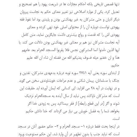
تنها قصص تاریخی بلکه احکام مجازات ها در شریعت یهود را هم تصحیح و
تعدیل کرد. یکی از موارد اصلاحی نیز تغییر معنای حکم به نجاست پیروان
دیگر ادیان و حتی مشرکان به غیر بهداشتی بودن و پلیدی بود اما نفوذ فقه
یهودی توانست دوباره آن را از محتوای اصلی خود تهی کرده و معنای
یهودی اش را که قدمت و رواج بیشتری داشت جایگزین نماید. متن کامل
آیه نجاست مشرکان نیز هم بر معنای غیر بهداشتی بودن دلالت می کند: يا
ايها الذين ءامنوا انما المشركون نجس فلا يقربوا المسجد الحرام بعد عامهم
هذا و ان خفتم عيله فسوف يغنيكم الله من فضله ان شاء ان الله عليم
حكيم.
از ابتدای سوره یعنی آیه 1تا27 سوره توبه درباره بدعهدی مشرکان، تفتین و
جنگ با مسلمانان، پیمان شکنی و عدم مراعات خویشاوندی سخن می گوید
و در نهایت در آیه 28 می افزاید: اى كسانى كه ايمان آورده‏ ايد حقيقت اين
است كه مشركان ناپاكند پس نبايد از سال آينده به مسجدالحرام نزديك
شوند و اگر [در اين قطع رابطه] از فقر بيمناكيد پس به زودى خدا اگر
بخواهد شما را به فضل خويش بى ‏نياز مى‏ گرداند كه خدا داناى حكيم
است.
در اینجا بحث فقط درباره 1- مسجد الحرام و 2- حکم حضور آنان در مسجد
است که نباید جنب یا بدون تطهیر در آن وارد شد. این حکم ممنوعیت ورود