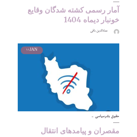
آمار رسمی کشته شدگان وقایع
خونبار دیماه 1404
عمادالدین باقی
11
JAN
حقوق بشر
سیاسی
مقصران و پیامدهای انتقال