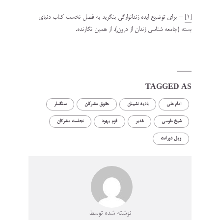
[1]
– برای توضیح ایده زندانوارگی بنگرید به فصل نخست کتاب دنیای
بسته (جامعه شناسی زندان از درون). از همین نگارنده.
TAGGED AS
امام على
بادیه نشینان
حقوق مشرکان
سنگسار
شیخ طوسی
غدیر
قوم یهود
نجاست مشرکان
ویل دورانت
نوشته شده توسط