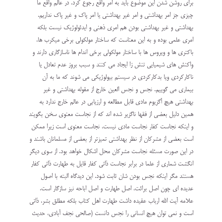
برای روشن شدن این موضوع باید به امر واقع رجوع کرد. در عالم واقع ما
چیزی جز امر بهداشتی و امر غیر بهداشتی یا امر پاک و غیر پاک نداریم.
بهداشتی و غیر بهداشتی بودن هم امری ذهنی و ایدئولوژیک نیست بلکه
امری علمی بوده و به این معناست که ساختار مولکولی برخی میکرب ها،
باکتری ها و ویروس ها با ساختار مولکولی برخی اندام ها ناسازگاری دارند و
واکنش های شیمیایی تنش زا ایجاد می کنند و سبب بروز عدم تعادل یا
ناکارکردی ویا بدکارکردی در سیستم بیولوژیکی می شوند که ما به آن
بیماری می گوییم. نجس و نجس العین خارج از مقوله بهداشتی و غیر
بهداشتی هیچ آگزیوم مادی قابل مطالعه و ارزیابی در عالم خارج ندارد به
همین دلیل بعضی از فقها ناگزیر شده اند که از نجاست معنوی سخن بگویند
و اینکه نجاست کفار نجاست مادی نیست، نجاست معنوی است زیرا ممکن
است بعضی از مشرکان از نظر بهداشتی تمیزتر از بعضی از مسلمانان باشند و
در این صورت مسئله نجاست مشرکان محل اشکال خواهد بود. از سوی دیگر
انگشت شماری از علما در برابر نجاست ذاتی کفار قایل به طهارت ذاتی کفار
هستند مگر اینکه نجس بودن شان ثابت شود. این دیدگاه البته با اصول
عدیده ای چون اصل برائت، اصل طهارت و اصل اباحه نیز سازگار است.
علامه آیت الله ارباب عقیده داشت طهارت اهل کتاب بلکه مطلق بشر، ذاتی
است و نمی توان هیچ انسانی را نجس دانست (صالحی نجف آبادی، حدیث