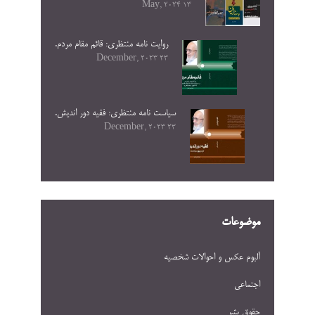
13 May, 2024
روایت نامه منتظری: قائم مقام مردم.
23 December, 2023
سیاست نامه منتظری: فقیه دور اندیش.
23 December, 2023
موضوعات
آلبوم عکس و احوالات شخصيه
اجتماعی
حقوق بشر