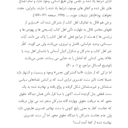
داراى شرایط یاد شده بر نجس بودن هیچ انسانى, وجود ندارد و تمام اجماع
هاى نقل شده و اتفاق هاى موجود, شرایط یاد شده را ندارند، بنابراین، حجت
نخواهند بود»(دفتر تبلیغات حوزه…، 1375، صفحه 131-166).
برخی هم قائل به تفکیک اهل کتاب از مشرکان شده اند. «بسياري از
فقهاي معاصر، قائل به طهارت ذاتي اهل كتاب (مسيحي ها و يهودي ها و
زرتشتي ها ) هستند؛ از مراجع فعلي كه اهل كتاب را پاك مي دانند، آيات
‌سيستاني، وحيد خراساني، فاضل و تبريزي، مي‌باشند ولی می گویند: كفّار
غير اهل كتاب و مشركان و منكران اديان آسماني يا دشمنان اهل بيت يا
غلاة، يعني كساني كه امامان را به خدايي مي رسانند، نجس مي‌باشند
(توضيح المسائل مراجع، ج 1، م ‌60).
اما درکی که از عبارت «انما المشرکون نجس» وجود و رسمیت و اشتهار دارد
عمیقا تحت تاثیر سنت تفسیری درازی است که بر اساس تضادهای سیاسی
مسلمانان و غیرمسلمانان شکل گرفته و رواج یافته و نهادینه شده به یک
سنت قطعی بدل گردیده است. اکنون با مبنا قرار دادن همان دیدگاه حقوق
محور که به دریافت حقوق چهارده گانه مشرکان منجر شد می توان دریافت
که نجاست کفار به معنی رایج کنونی با سنت نهادی تفسیری هارمونی دارد
ولی عدم نجاست مشرکان با دیدگاه حقوق محور. اما آن سنت تفسیری
نهادینه شده از کجا آمده است؟