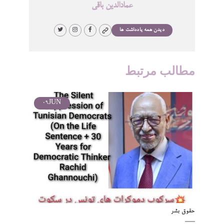
عمادالدین باقی
دیدن همه یادداشت ها
مطالب مرتبط
09
JUN
حقوق بشر