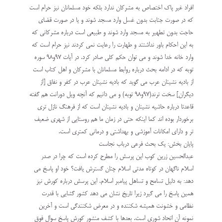
افراد غیر پاک اختصاص به مشرکان ندارد بلکه خود مسلمانان نیز حرام است
که در صورت جنابت بدون غسل وارد مسجد شوند و یا در صورت قضای
حاجت بدون تطهیر به مسجد وارد شوند و طبیعی است درباره مشرکانی که
به این احکام باور نداشتند و طهارت را رعایت نمی کردند نیز حرام است که
وارد خانه خدا شوند و می توان حکم کلی صادر کرد. در آیات 97و98 سوره
توبه که در ادامه بحث درباره روابط مسلمانان با مشرکان و اهل کتاب است
از بادیه نشینان عرب می گوید که باديه‏ نشينان عرب در كفر و نفاق [از
ديگران] سخت‏ ترند(97و98 توبه) و می دانیم که آنچه ویل دورانت هم گفته
قاعدتا درباره حاشیه نشینان و بادیه نشینان است که از فرهنگ نازل تری
برخوردار بوده اند کما اینکه حتی در زمان ما هم روستایی از شهری ضعیف
تر و دارای امکانات آموزشی و بهداشتی و درمانی کمتری است.
پایان بخش: یک بحث فرعی درباب نجاست
عبدالحسین زرین کوب این پرسش را مطرح کرده است که چرا در صدر
اسلام ناگهان در کوتاه مدتی اسلام چنان گسترش یافت؟ خود او پاسخ می
دهد: به دلیل تسامح و تساهل پیامبر اسلام. این پرسش درباره کورش نیز
همین پاسخ را می گیرد زیرا تاریخ نشان می دهد کشور گشایی با قدرت
نظامی و خشونت همیشه شکننده و در معرض شکنندگی است و آخرین
نمونه آن اتحاد شوری است. بعدها با کشف منشور کورش پاسخ سوال فوق