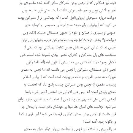
دارد، نیز هنگامی که از نجس بودن مشرکان سخن گفته شده مقصودی جز
غیر بهداشتی بودن و غیر طیب بودن نداشته است. حتی قرن ها بعد ویل
دورانت درباره مسیحیان اروپایی(اهل کتاب) که بهداشتی تر از مشرکان بودند
می گوید که اروپاییان رواج مجدد مستراح های خصوصی و گرمابه های
عمومی و بسیاری از صنایع و علوم را مدیون مسلمانان هستند (نک: ویل
دورانت،ج4 بخش دوم: 818) چه رسد به مشرکان عرب. بنابراین می توان
حدس زد که در آن زمان به دلیل همین تفاوت بهداشتی بود که یکی از
مشخصه های بارز مشرکان و کافران، نجس بودن، شمرده شده است. حتى
دلایلی وجود دارند که نشان می دهد پیش از نزول آیه (انما المشرکون
نجس) نیز مسلمانان، مشرکان را نجس مى دانسته اند اما نجس به معنای
غیرپاک نه نجس العین. چنانکه در روایات آمده است که از پیامبر اسلام
پرسیدند مقصود از نجس بودن مشرکان چیست پاسخ داد که نجاست به
معنای پلیدی است: انه لیس علی الارض من انجاس الناس شیء وانما
انجاس الناس علی انفسهم. بر روی زمین از نجاست های انسان، چیزی واقع
نمی‌شود. نجاست های انسان ها، تنها بر خودشان واقع است. با اینحال چرا
قرن هاست از نجس بودن معنای دیگری فهمیده می شود؟ این فهم از کجا
و چگونه پدید آمده است؟
در واقع پیش از اسلام نیز فهمی از نجاست پیروان دیگر ادیان به معنای