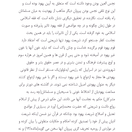
نجس العین بودن وجود داشته است که متعلق به آیین یهود بوده است و
این نوع تلقی نجس بودن پیروان دیگر مذاهب از یهودیت به میان مسلمانان
راه یافته است. نگارنده در تحقیق دیگری نشان داده است که فقه اسلامی
در طول زمان چگونه و در چه مواضعی از فقه یهود تاثیر پذیرفته و صورت
اسلامی به خود گرفته است. یکی از آن تاثیرات را باید در همین بحث
نجاست کفار جستجو کرد. شریعت یهود تنها شریعتی است که اعتقاد دارد
قوم یهود قوم برگزیده خداست و چنان پاک است که نباید خون آنها با خون
غیر یهود در آمیخته شود و حتی پس از قرن ها و همین امروز در هزاره سوم
و اوج پیشرفت فرهنگ و تمدن بشری و در عصر حقوق بشر و حقوق
شهروندی نیز در اسراییل که رژیمی ایدئولوژیک مستقر است از نظر قانونی
یهودی ها مجاز به ازدواج با غیر یهود نیستند و اگر با غیر یهود ازدواج کننند
دیگر به عنوان یهودی اصیل شناخته نمی شوند. در گذشته های دورتر برای
ممانعت یهودیان از اختلاط خونی با مسیحیان و مسلمانان(چه رسد به
مشرکان) حکم به نجاست آنها می دادند. این حکم شرعی از پیش از اسلام
رواج داشت و شریعتی که حضرت محمد(ص) آورد در بسیاری از مواضع
تعدیل و اصلاح شریعت یهود بود چنانکه در قرآن نیز ضمن اینکه شریعت
ادیان پیش از خود را تصدیق کرده احکام و حکایات متفاوتی را بیان کرده و
در مواردی از روحیه تحریف گری پیروان انها سخن می گوید(مائده/13) و نه