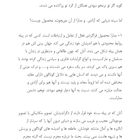
گوید اگر تو نرمخو نبودی همگان از گرد تو پراکنده می شدند.
اما سينه دريايى كه آزادى و مدارا از آن مى‏جوشد محصول چيست؟
1- مدارا محصول فراگردى فعال از تعامل و ارتباطات است. كسى كه در پيله
روابط محدودى با هم‏ انديشان خود زندگى مى‏ كند جهان‏ بينى ‏اش هم در
همان پيله شكل مى ‏بندد. آنان كه چون طالقانى و منتظری در زندان با
مسلمان و ماركسيست و انواع گرايشات فكرى و سياسى زندگى كرده بودند با
هم سبزى پاك مى ‏كردند، سر يك سفره مى ‏نشستند و… و درك عينى از
آنها داشتند و مى‏ ديدند كه انسان‏ هايى به دلايل گوناگون داراى عقايد
مختلفى شده ‏اند اما لزوماً معاند و پليد نيستند و آنها هم براى آزادى و
عدالت مبارزه مى‏ كنند، نسبت به آنها دچار توهم نبودند. توهم، دشمن
مداراست.
آنان كه در پيله بسته خود قرار دارند از دگرانديشان، تصوير مكانيكى يا تصوير
موجوداتى عجيب و غريب مى‏ سازند و دنياى درون آنها را كه سرشار از
انگيزه ‏ها و آمال مشابه خودشان، عاطفه‏ ها و انديشه‏ هاى گوناگون و پرسش
‏ها و شبهه‏ هاست نمى ‏بينند. بحث ما درباره مجرم نيست كه البته مجرم