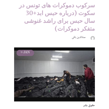
سرکوب دموکرات های تونس در
سکوت (درباره حبس ابد+30
سال حبس برای راشد غنوشی
متفکر دموکرات)
عمادالدین باقی
21
JAN
حقوق بشر