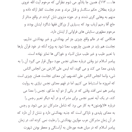
ها…، 113). همین جا یادآور می شوم نظراتی که مرحوم آیت الله غروی
درباره بطلان حکم سنگسار و قتل مرتد و عدم نجاست کفار ارائه داده و
متهم به وهابی گری شدند و در حوزه منزوی شان کردند در واقع متاثر از
حاج آقا رحیم ارباب بود که بسیاری از بزرگان فقها شاگرد ایشان بودند و
مرحوم مطهری ستایش های فراوانی از ایشان دارد.
هنگامی که در عالم واقع چیزی جز امر بهداشتی و غیر بهداشتی نداریم،
نجاست هم باید در همین چارچوب معنا شود به ویژه آنکه در خود قرآن بارها
با تعبیر طیب و غیر طیب میان اشیاء و خوراکی ها تمایز نهاده است.
پیامبر اسلام نیز وقتی درباره معنای نجس مورد سوال قرار می گیرد آن را به
پلیدی معنا می کند و می گوید: انه لیس علی الارض من انجاس الناس
شیء وانما انجاس الناس علی انفسهم. این معنای نجاست همان چیزی است
که امروزه ما استنباط می کنیم. اما در فهم معنای نجس نیازی به روایت
پیامبر هم نمی افتد وقتی که در یکی از دو آیه مذکور، نجس را معنا می
کند. در یک آیه تعبیر نجس برای مشرک و در آیه دیگر تعبیر رجس را
درباره «لایؤمنون» به کار می برد که شامل مشرکان نیز می شود. و رجس
به معنای پلیدی و ناپاکی است که جنبه بهداشتی دارد و نشان از آن دارد که
در آن زمان مشرکان عرب موازین بهداشتی را رعایت نمی کرده اند. در زمان
پیامبر اسلام که در میان همه مورخان به آراستگی و معطر بودن شهرت