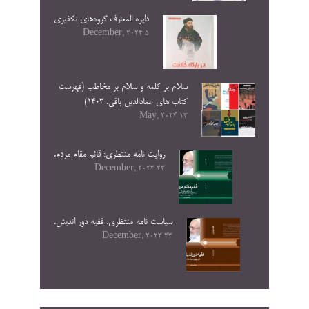
دایره المعارف گروه‌های تکفیری
5 December, 2024
سلام بر کلمه و سلام بر مخاطب (فهرست
کتاب های عمادالدین باقی. ۱۴۰۳)
13 May, 2024
روایت نامه منتظری: قائم مقام مردم.
23 December, 2023
سیاست نامه منتظری: فقیه دور اندیش.
23 December, 2023