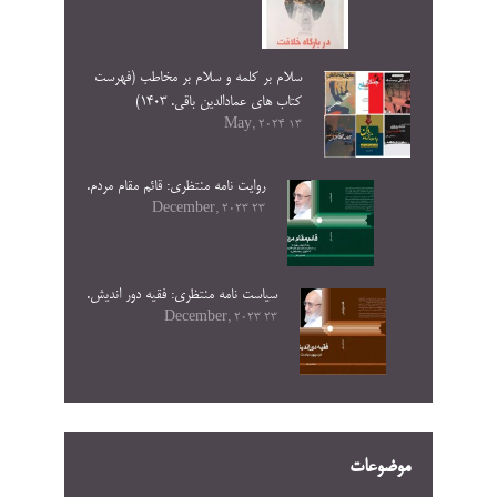
سلام بر کلمه و سلام بر مخاطب (فهرست
کتاب های عمادالدین باقی. ۱۴۰۳)
13 May, 2024
روایت نامه منتظری: قائم مقام مردم.
23 December, 2023
سیاست نامه منتظری: فقیه دور اندیش.
23 December, 2023
موضوعات