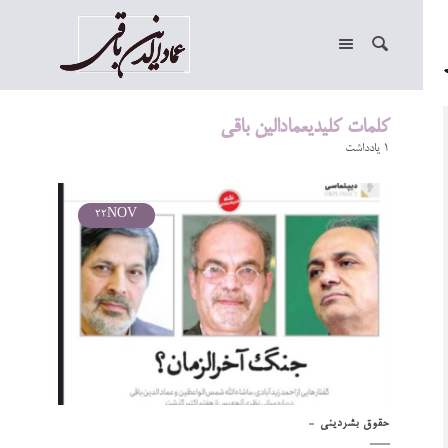
کلمات کلیدیعمادالین باقی
1 یادداشت
22
NOV
حقوق بشر
دینی