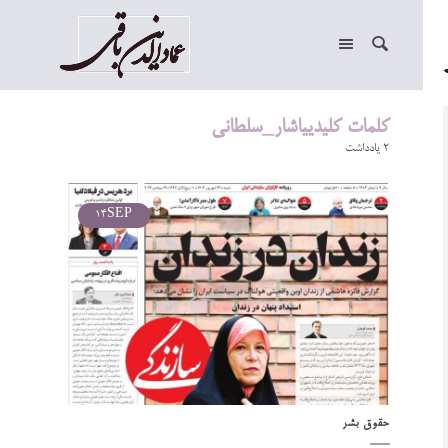
کلمات کلیدییاشار_سلطانی
2 یادداشت
14
SEP
حقوق بشر