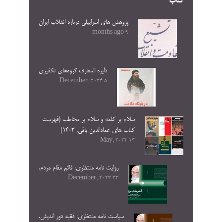
کتاب
پژوهش های اسراییلی درباره انقلاب ایران
9 months ago
دایره المعارف گروه‌های تکفیری
5 December, 2024
سلام بر کلمه و سلام بر مخاطب (فهرست
کتاب های عمادالدین باقی. ۱۴۰۳)
13 May, 2024
روایت نامه منتظری: قائم مقام مردم.
23 December, 2023
سیاست نامه منتظری: فقیه دور اندیش.