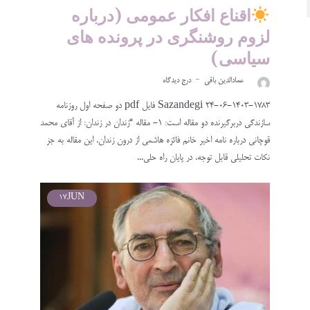
اقناع افکار عمومی (درباره
لزوم روشنگری در پرونده های
سیاسی)
عمادالدین باقی
درج دیدگاه
24-06-1403-1783 Sazandegi فایل pdf دو صفحه اول روزنامه
سازندگی دربرگیرنده دو مقاله است: ۱- مقاله “زندان در زندان: از آقای محمد
قوچانی درباره نامه اخیر خانم فائزه هاشمی از درون زندان. این مقاله به جز
نکات تحلیلی قابل توجه، در پایان راه حلی...
17
JUN