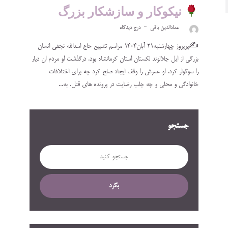
نیکوکار و سازشکار بزرگ
عمادالدین باقی
درج دیدگاه
✍️‌پریروز چهارشنبه۲۱ آبان۱۴۰۴ مراسم تشییع حاج اسدالله نجفی انسان
بزرگی از ایل جلالوند لکستان استان کرمانشاه بود. درگذشت او مردم ان دیار
را سوگوار کرد. او عمرش را وقف ایجاد صلح کرد چه برای اختلافات
خانوادگی و محلی و چه جلب رضایت در پرونده های قتل. به...
جستجو
بگرد