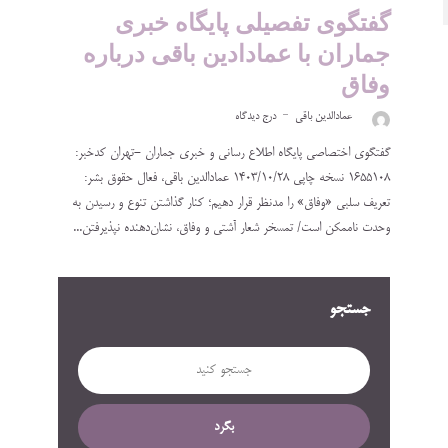
گفتگوی تفصیلی پایگاه خبری
جماران با عمادادین باقی درباره
وفاق
عمادالدین باقی
درج دیدگاه
گفتگوی اختصاصی پایگاه اطلاع رسانی و خبری جماران -تهران کدخبر:
1655108 نسخه چاپی ۱۴۰۳/۱۰/۲۸ عمادالدین باقی، فعال حقوق بشر:
تعریف سلبی «وفاق» را مدنظر قرار دهیم؛ کنار گذاشتن تنوع و رسیدن به
وحدت ناممکن است/ تمسخر شعار آشتی و وفاق، نشان‌دهنده نپذیرفتن...
جستجو
بگرد