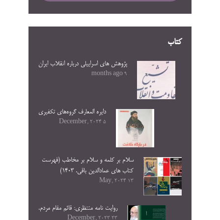
کتاب
پژوهش های اسراییلی درباره انقلاب ایران
9 months ago
دایره المعارف گروه‌های تکفیری
5 December, 2024
سلام بر کلمه و سلام بر مخاطب (فهرست
کتاب های عمادالدین باقی. ۱۴۰۳)
13 May, 2024
روایت نامه منتظری: قائم مقام مردم.
23 December, 2023