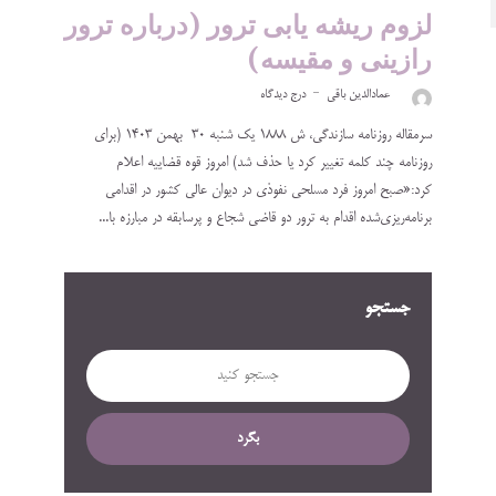
لزوم ریشه یابی ترور (درباره ترور
رازینی و مقیسه)
عمادالدین باقی
درج دیدگاه
سرمقاله روزنامه سازندگی، ش 1888 یک شنبه 30 بهمن 1403 (برای
روزنامه چند کلمه تغییر کرد یا حذف شد) امروز قوه قضاییه اعلام
کرد:«صبح امروز فرد مسلحی نفوذی در دیوان عالی کشور در اقدامی
برنامه‌ریزی‌شده اقدام به ترور دو قاضی شجاع و پرسابقه در مبارزه با...
جستجو
بگرد