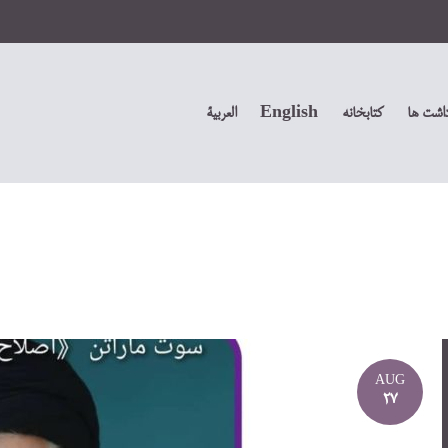
داشت ها
کتابخانه
English
العربیة
AUG
27