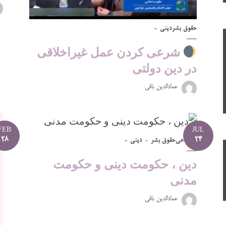
حقوق بشر
دینی
شرعی کردن عمل غیراخلاقی
در دین دولتی
عمادالدین باقی
FEB
JUL
28
24
اجتماعی
حقوق بشر
دینی
دین ، حکومت دینی و حکومت
مدنی
عمادالدین باقی