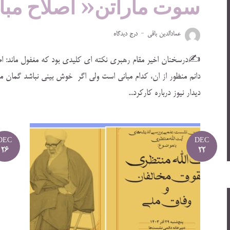
سوت ماراتن« اصلاح مبا
عمادالدین باقی
درج دیدگاه
✍️درسخنان اخیر مقام رهبری نکته ای کلیدی بود که مغفول ماند: اص
دانم منظور از ان، کدام مبانی است ولی اگر خوش بینی نباشد گمان
دیدار نیوز درباره کارکرد...
DEC
DEC
26
22