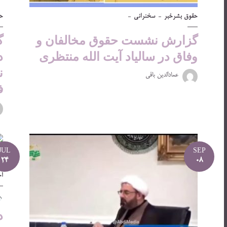
حقوق بشر
خبر
سخنرانی
ح
گزارش نشست حقوق مخالفان و
گ
وفاق در سالیاد آیت الله منتظری
د
ن
عمادالدین باقی
ف
JUL
SEP
24
08
ا
د