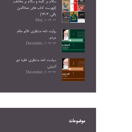
سلام بر کلمه و سلام بر مخاطب
(فهرست کتاب های عمادالدین
باقی. ۱۴۰۳)
13 May, 2024
روایت نامه منتظری: قائم مقام
مردم.
23 December, 2023
سیاست نامه منتظری: فقیه دور
اندیش.
23 December, 2023
موضوعات