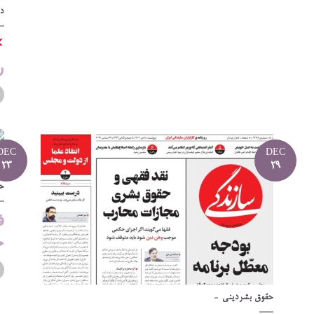
د
ر
DEC
DEC
23
29
ح
ف
ح
حقوق بشر
دینی