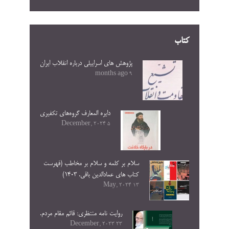
کتاب
پژوهش های اسراییلی درباره انقلاب ایران
9 months ago
دایره المعارف گروه‌های تکفیری
5 December, 2024
سلام بر کلمه و سلام بر مخاطب (فهرست
کتاب های عمادالدین باقی. ۱۴۰۳)
13 May, 2024
روایت نامه منتظری: قائم مقام مردم.
23 December, 2023