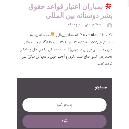
بمباران اعتبار قواعد حقوق
بشر دوستانه بین المللی
عمادالدین باقی
درج دیدگاه
November 14, 2023 #عمادالدین_باقی
سرمقاله روزنامه
سازندگی،ش۱۵۶۵ سه شنبه ۲۳ آبان ۱۴۰۲ ص۱و۶ ✍
گرچه نخبگان
هنری و سیاسی فراوانی در جهان( از جمله دبیر کل سازمان ملل و ماهاتیر
محمد رهبر کشور صلح طلب مالزی و آنجلیا جولی و دهها تن دیگر) بیان
کردند که...
جستجو
بگرد