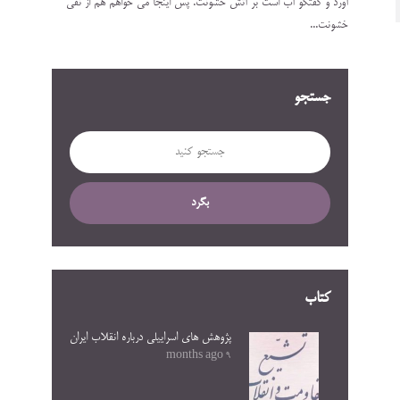
آورد و گفتگو آب است بر آتش خشونت. پس اینجا می خواهم هم از نفی
خشونت...
جستجو
بگرد
کتاب
پژوهش های اسراییلی درباره انقلاب ایران
9 months ago