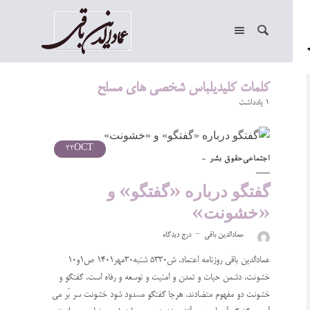
کلمات کلیدیلباس شخصی های مسلح
1 یادداشت
22
OCT
اجتماعی
حقوق بشر
گفتگو درباره «گفتگو» و‌
«خشونت»
عمادالدین باقی
درج دیدگاه
عمادالدین باقی روزنامه اعتماد، ش5330 شنبه30مهر1401 ص1و10
خشونت، دشمن حیات و تمدن و امنیت و توسعه و رفاه است. گفتگو و
خشونت دو مفهوم متضادند. هرجا گفتگو مسدود شود خشونت سر بَر می