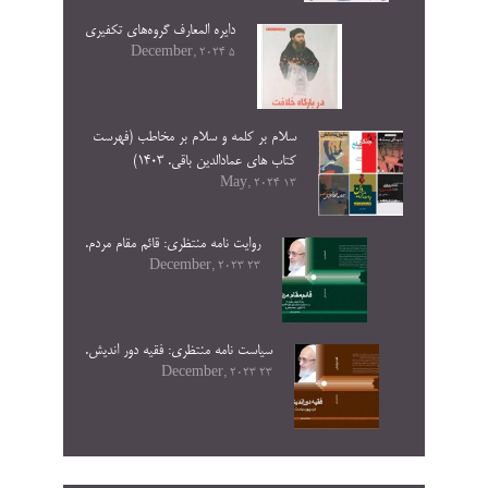
دایره المعارف گروه‌های تکفیری
5 December, 2024
سلام بر کلمه و سلام بر مخاطب (فهرست
کتاب های عمادالدین باقی. ۱۴۰۳)
13 May, 2024
روایت نامه منتظری: قائم مقام مردم.
23 December, 2023
سیاست نامه منتظری: فقیه دور اندیش.
23 December, 2023