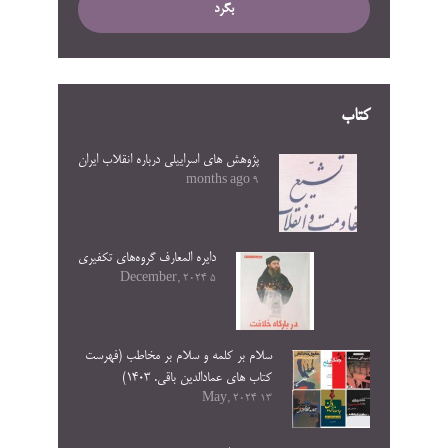
بگرد
کتاب
پژوهش های اسراییلی درباره انقلاب ایران
9 months ago
دایره المعارف گروه‌های تکفیری
5 December, 2024
سلام بر کلمه و سلام بر مخاطب (فهرست
کتاب های عمادالدین باقی. ۱۴۰۳)
13 May, 2024