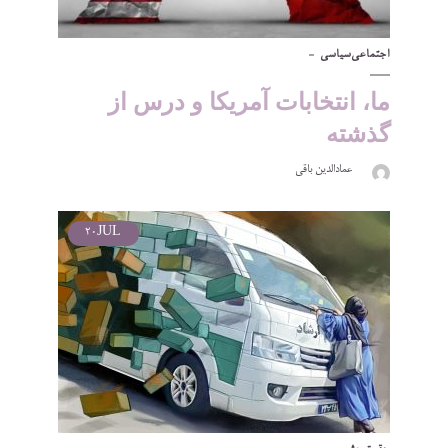
اجتماعی
سیاسی
ما، انتخابات آمریکا و درس از
گذشته
عمادالدین باقی
20
JUL