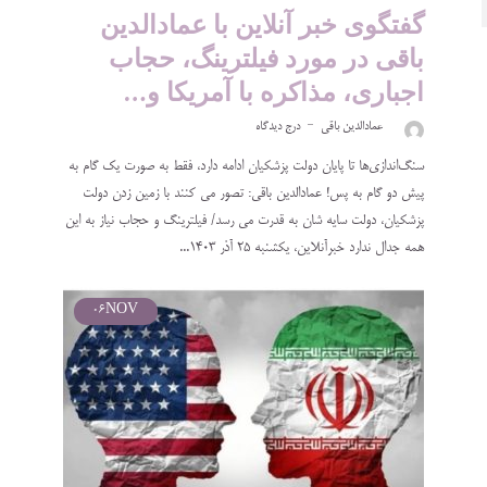
گفتگوی خبر آنلاین با عمادالدین
باقی در مورد فیلترینگ، حجاب
اجباری، مذاکره با آمریکا و…
عمادالدین باقی
درج دیدگاه
سنگ‌اندازی‌ها تا پایان دولت پزشکیان ادامه دارد، فقط به صورت یک گام به
پیش دو گام به پس! عمادالدین باقی: تصور می کنند با زمین زدن دولت
پزشکیان، دولت سایه شان به قدرت می رسد/ فیلترینگ و حجاب نیاز به این
همه جدال ندارد خبرآنلاین، یکشنبه ۲۵ آذر ۱۴۰۳...
06
NOV