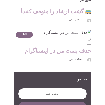
حقوق بشر
گشت ارشاد را متوقف کنید!
عمادالدین باقی
12
JAN
خبر
حذف پست من در اینستاگرام
عمادالدین باقی
جستجو