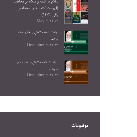
سلام بر کلمه و سلام بر مخاطب
(فهرست کتاب های عمادالدین
باقی. ۱۴۰۳)
13 May, 2024
روایت نامه منتظری: قائم مقام
مردم.
23 December, 2023
سیاست نامه منتظری: فقیه دور
اندیش.
23 December, 2023
موضوعات