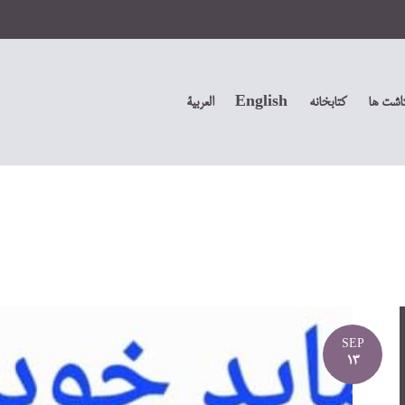
داشت ها
کتابخانه
English
العربیة
SEP
13