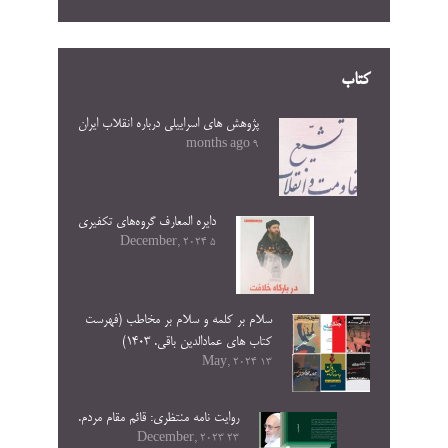
کتاب
پژوهش های اسراییلی درباره انقلاب ایران
9 months ago
دایره المعارف گروه‌های تکفیری
5 December, 2024
سلام بر کلمه و سلام بر مخاطب (فهرست
کتاب های عمادالدین باقی. ۱۴۰۳)
13 May, 2024
روایت نامه منتظری: قائم مقام مردم.
23 December, 2023