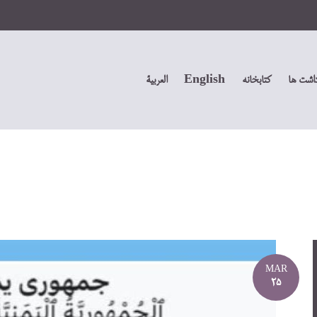
داشت ها
کتابخانه
English
العربیة
MAR
25