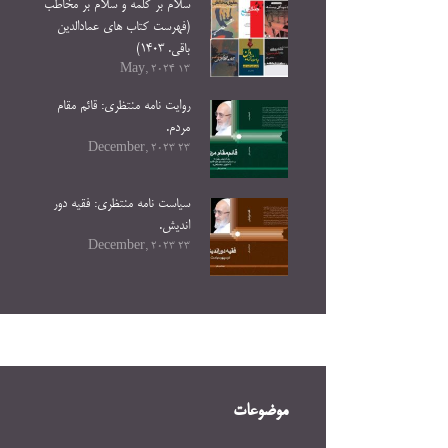
سلام بر کلمه و سلام بر مخاطب
(فهرست کتاب های عمادالدین
باقی. ۱۴۰۳)
13 May, 2024
روایت نامه منتظری: قائم مقام
مردم.
23 December, 2023
سیاست نامه منتظری: فقیه دور
اندیش.
23 December, 2023
موضوعات