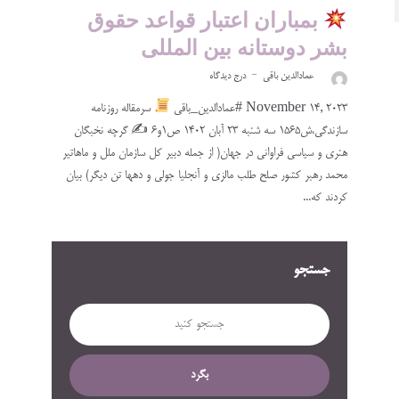
بمباران اعتبار قواعد حقوق
بشر دوستانه بین المللی
عمادالدین باقی
درج دیدگاه
November 14, 2023 #عمادالدین_باقی
سرمقاله روزنامه
سازندگی،ش۱۵۶۵ سه شنبه ۲۳ آبان ۱۴۰۲ ص۱و۶ ✍
گرچه نخبگان
هنری و سیاسی فراوانی در جهان( از جمله دبیر کل سازمان ملل و ماهاتیر
محمد رهبر کشور صلح طلب مالزی و آنجلیا جولی و دهها تن دیگر) بیان
کردند که...
جستجو
بگرد