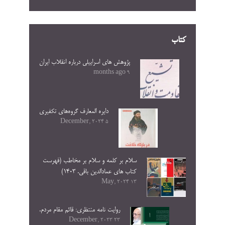
کتاب
پژوهش های اسراییلی درباره انقلاب ایران
9 months ago
دایره المعارف گروه‌های تکفیری
5 December, 2024
سلام بر کلمه و سلام بر مخاطب (فهرست
کتاب های عمادالدین باقی. ۱۴۰۳)
13 May, 2024
روایت نامه منتظری: قائم مقام مردم.
23 December, 2023