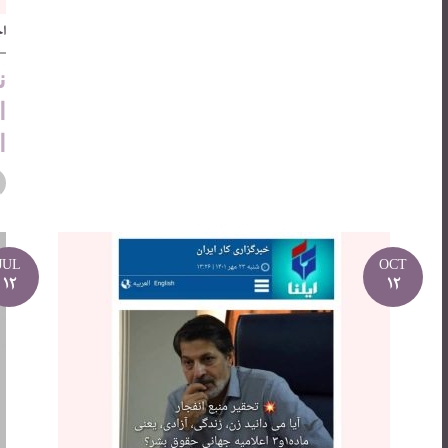
ا
ن
ا
ا
JUL
OCT
12
12