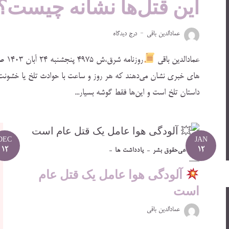
این قتل‌ها نشانه چیست؟
عمادالدین باقی
درج دیدگاه
عمادالدین باقی
روزنامه شرق،ش ۴۹۷۵ پنجشنبه ۲۴ آبان ۱۴۰۳ ص۱و۹ ✍
های خبری نشان می‌دهند که هر روز و ساعت با حوادث تلخ یا خشونت
داستان تلخ است و این‌ها فقط گوشه بسیار...
DEC
JAN
12
12
اجتماعی
حقوق بشر
یادداشت ها
آلودگی هوا عامل یک قتل عام
است
عمادالدین باقی