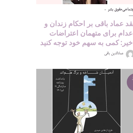
جتماعی
حقوق بشر
قد عماد باقی بر احکام زندان و
عدام برای متهمان اعتراضات
خیر: کمی به سهم خود توجه کنید
عمادالدین باقی