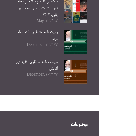
سلام بر کلمه و سلام بر مخاطب
(فهرست کتاب های عمادالدین
باقی. ۱۴۰۳)
13 May, 2024
روایت نامه منتظری: قائم مقام
مردم.
23 December, 2023
سیاست نامه منتظری: فقیه دور
اندیش.
23 December, 2023
موضوعات