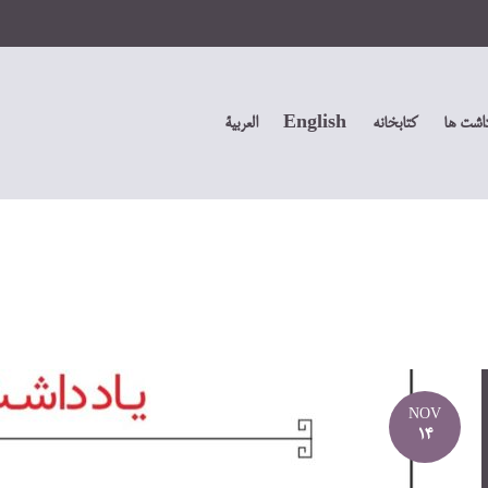
داشت ها
کتابخانه
English
العربیة
NOV
14