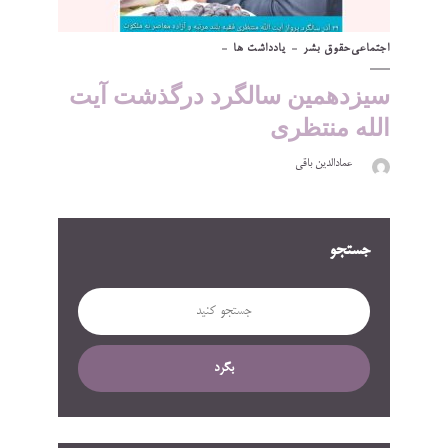
اجتماعی
حقوق بشر
یادداشت ها
سیزدهمین سالگرد درگذشت آیت
الله منتظری
عمادالدین باقی
جستجو
بگرد