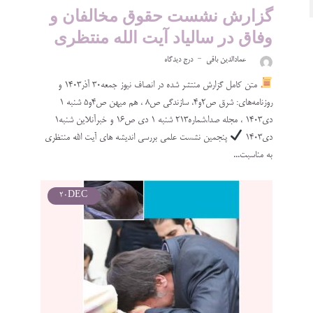
گزارش نشست حقوق مخالفان و
وفاق در سالیاد آیت الله منتظری
عمادالدین باقی
درج دیدگاه
متن کامل گزارش منتشر شده در انصاف نیوز جمعه۳۰ آذر۱۴۰۳ و
روزنامه‌های: شرق ص۲و۴، سازندگی ص۸ ، هم میهن ص۴و۵ شنبه ۱
دی۱۴۰۳ ، مجله صدا،شماره۲۱۳ شنبه‌ ۱ دی ص۱۶ و خبرآنلاین شنبه۱
دی۱۴۰۳
پنجمین نشست علمی بررسی اندیشه های آیت الله منتظری
به مناسبت...
20
DEC