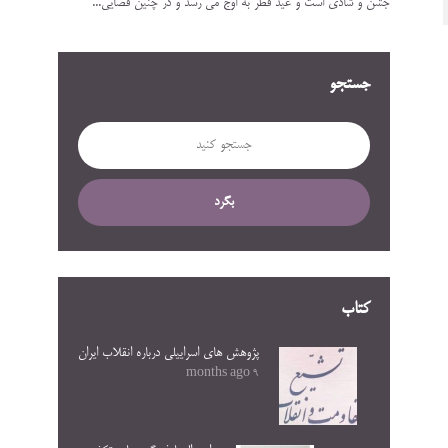
جشن و شادی است و عید فطر به اوج می رسد و در چنین فضایی...
جستجو
بگرد
کتاب
پژوهش های اسراییلی درباره انقلاب ایران
9 months ago