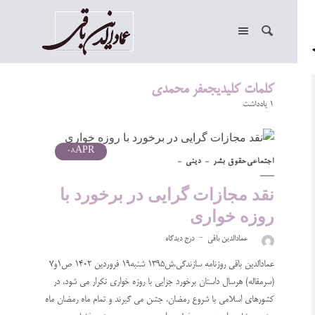
کلمات کلیدیجعفر محمدی
1 یادداشت
08
APR
اجتماعی
حقوق بشر
دینی
نقد مجازات گرایی در برخورد با
روزه خواری
عمادالدین باقی
درج دیدگاه
عمادالدین باقی روزنامه سازندگی،ش۱۳۹۵ شنبه۱۹ فروردین ۱۴۰۲ ص۱و۷
(سرمقاله) هرسال داستان برخورد جزایی با روزه خواری تکرار می شود. در
کشورهای اسلامی با شروع رمضان، جشن می گیرند و تمام ماه رمضان ماه