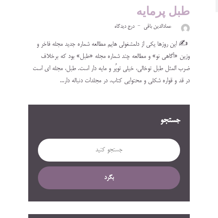
طبل پرمایه
عمادالدین باقی
درج دیدگاه
‍ ✍️ این روزها یکی از دلمشغولی هایم مطالعه شماره جدید مجله فاخر و
وزین «آگاهی نو» و مطالعه چند شماره مجله «طبل» بود که برخلاف
ضرب المثل طبل توخالی، خیلی تو‌پُر و مایه دار است. طبل، مجله ای است
در قد و قواره شکلی و محتوایی کتاب، در مجلدات دنباله دار...
جستجو
بگرد