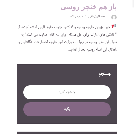
باز هم خنجر روسی
عمادالدین باقی
درج دیدگاه
خبر: وزیران خارجه روسیه و ۶ کشور جنوب خلیج فارس اعلام کردند از
” تلاش های امارات برای حل مسئله جزایر سه گانه حمایت می کنند” به
دنبال آن سفیر روسیه در تهران به وزارت امور خارجه احضار شد. ✍
دلیل و
راهکار: این اقدام روسیه بعد از اقدام...
جستجو
بگرد