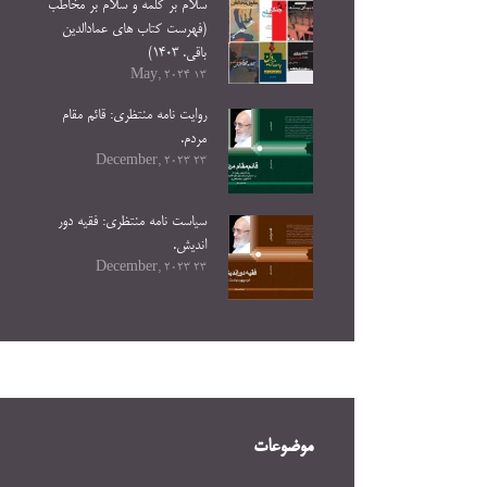
سلام بر کلمه و سلام بر مخاطب
(فهرست کتاب های عمادالدین
باقی. ۱۴۰۳)
13 May, 2024
روایت نامه منتظری: قائم مقام
مردم.
23 December, 2023
سیاست نامه منتظری: فقیه دور
اندیش.
23 December, 2023
موضوعات