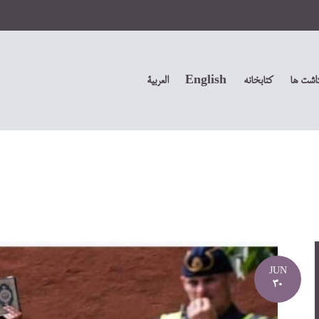
داشت ها
کتابخانه
English
العربیة
JUN
30