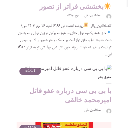
بخششی فراتر از تصور
عمادالدین باقی
درج دیدگاه
#عمادالدین_باقی
روزنامه اعتماد ش ۶۱۶۶ شنبه ۲۶ مهر ۱۴۰۴ ص۱
خلق همه یکسره نهال خدای‌اند هیچ نه برکن تو زین نهال و نه بشکن
دست خداوند باغ و خلق دراز است بر حسک و خار همچو بر گل و سوسن
گر نپسندی هم که خونت بریزند خون دگر کس چرا کنی تو به گردن؟ ✍
این...
15
OCT
حقوق بشر
با بی بی سی درباره عفو قاتل
امیرمحمد خالقی
عمادالدین باقی