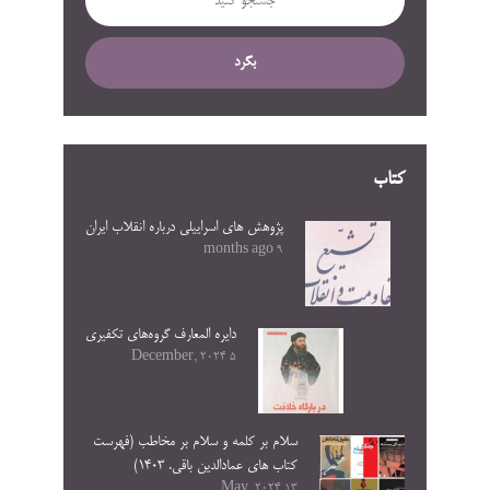
بگرد
کتاب
پژوهش های اسراییلی درباره انقلاب ایران
9 months ago
دایره المعارف گروه‌های تکفیری
5 December, 2024
سلام بر کلمه و سلام بر مخاطب (فهرست
کتاب های عمادالدین باقی. ۱۴۰۳)
13 May, 2024