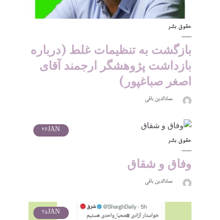
حقوق بشر
بازگشت به تنظیمات غلط (درباره
بازداشت پژوهشگر ارجمند آقای
اصغر صباغپور)
عمادالدین باقی
26
JAN
حقوق بشر
وفاق و شقاق
عمادالدین باقی
25
JAN