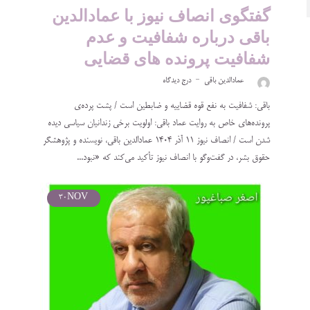
گفتگوی انصاف نیوز با عمادالدین
باقی درباره شفافیت و عدم
شفافیت پرونده های قضایی
عمادالدین باقی
درج دیدگاه
باقی: شفافیت به نفع قوه قضاییه و ضابطین است / پشت پرده‌ی
پرونده‌های خاص به روایت عماد باقی: اولویت برخی زندانیان سیاسی دیده
شدن است / انصاف نیوز ۱۱ آذر ۱۴۰۴ عمادالدین باقی، نویسنده و پژوهشگر
حقوق بشر، در گفت‌وگو با انصاف نیوز تأکید می‌کند که «نبود...
30
NOV