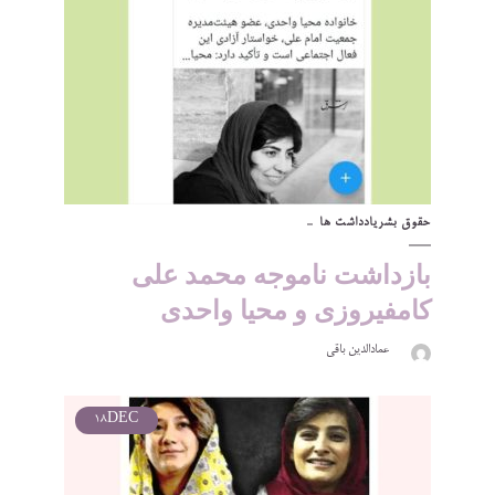
حقوق بشر
یادداشت ها
بازداشت ناموجه محمد علی
کامفیروزی و محیا واحدی
عمادالدین باقی
18
DEC