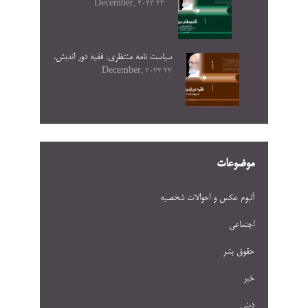
23 December, 2023
سیاست نامه منتظری: فقیه دور اندیش.
23 December, 2023
موضوعات
آلبوم عکس و احوالات شخصيه
اجتماعی
حقوق بشر
خبر
دینی