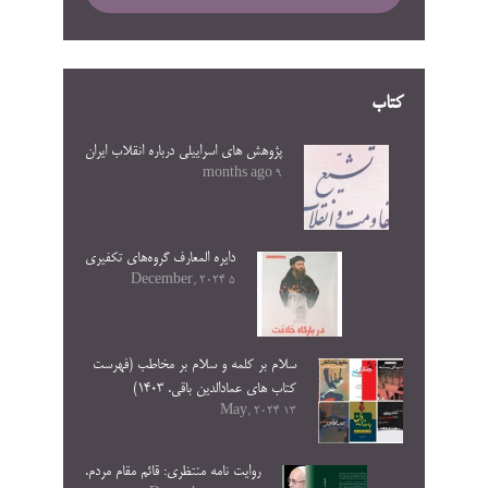
کتاب
پژوهش های اسراییلی درباره انقلاب ایران
9 months ago
دایره المعارف گروه‌های تکفیری
5 December, 2024
سلام بر کلمه و سلام بر مخاطب (فهرست
کتاب های عمادالدین باقی. ۱۴۰۳)
13 May, 2024
روایت نامه منتظری: قائم مقام مردم.