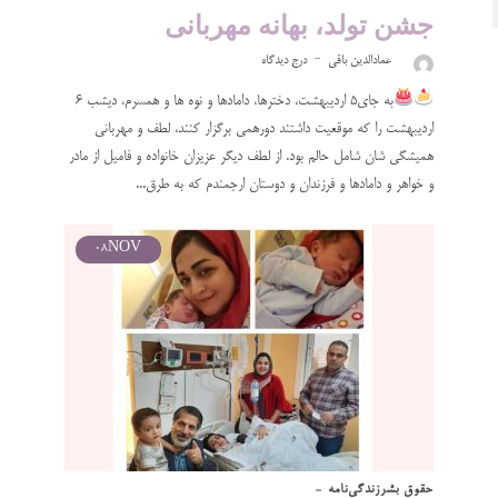
جشن تولد، بهانه مهربانی
عمادالدین باقی
درج دیدگاه
به جای۵ اردیبهشت، دخترها، دامادها و نوه ها و همسرم، دیشب ۶
اردیبهشت را که موقعیت داشتند دورهمی برگزار کنند، لطف و مهربانی
همیشگی شان شامل حالم بود. از لطف دیگر عزیزان خانواده و فامیل از مادر
و خواهر و دامادها و فرزندان و دوستان ارجمندم که به طرق...
08
NOV
حقوق بشر
زندگی‌نامه