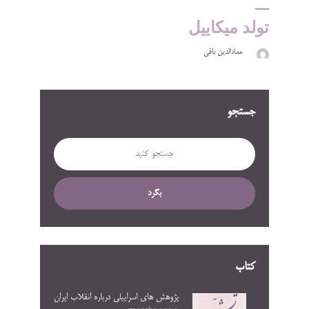
تولد میکاییل
عمادالدین باقی
جستجو
بگرد
کتاب
پژوهش های اسراییلی درباره انقلاب ایران