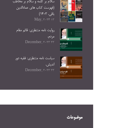
سلام بر کلمه و سلام بر مخاطب
(فهرست کتاب های عمادالدین
باقی. ۱۴۰۳)
13 May, 2024
روایت نامه منتظری: قائم مقام
مردم.
23 December, 2023
سیاست نامه منتظری: فقیه دور
اندیش.
23 December, 2023
موضوعات