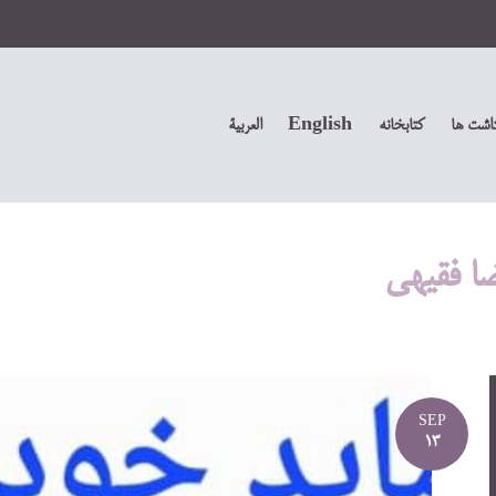
داشت ها
کتابخانه
English
العربیة
ا فقیهی
SEP
13