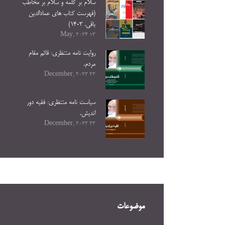
سلام بر کلمه و سلام بر مخاطب
(فهرست کتاب های عمادالدین
باقی. ۱۴۰۳)
13 May, 2024
روایت نامه منتظری: قائم مقام
مردم.
23 December, 2023
سیاست نامه منتظری: فقیه دور
اندیش.
23 December, 2023
موضوعات