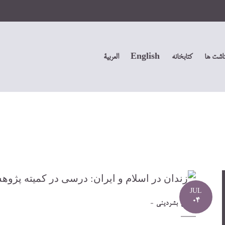
داشت ها
کتابخانه
English
العربیة
JUL
04
حقوق بشر
دینی