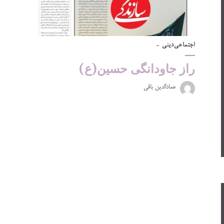
اجتماعی
دینی
راز جاودانگی حسین(ع)
عمادالدین باقی