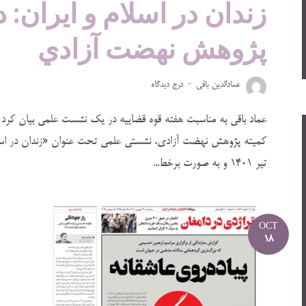
زندان در اسلام و ايران: 
پژوهش نهضت آزادي
عمادالدین باقی
درج دیدگاه
عماد باقي به مناسبت هفته قوه قضاييه در يك نشست علمي بيان كرد زن
تير 1401 و به صورت برخط...
OCT
18