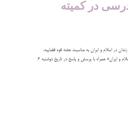
درسی در كميته
دان در اسلام و ايران به مناسبت هفته قوه قضاييه،
كميته پژوهش نهضت آزادي، نشستي علمي تحت عنوان «زندان در اسلام و ايران» همراه با پرسش و پاسخ در تاريخ دوشنبه 6