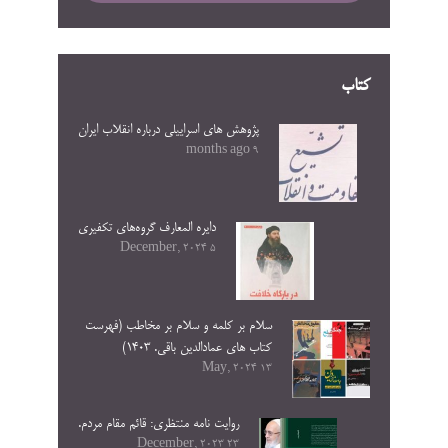
کتاب
پژوهش های اسراییلی درباره انقلاب ایران
9 months ago
دایره المعارف گروه‌های تکفیری
5 December, 2024
سلام بر کلمه و سلام بر مخاطب (فهرست
کتاب های عمادالدین باقی. ۱۴۰۳)
13 May, 2024
روایت نامه منتظری: قائم مقام مردم.
23 December, 2023