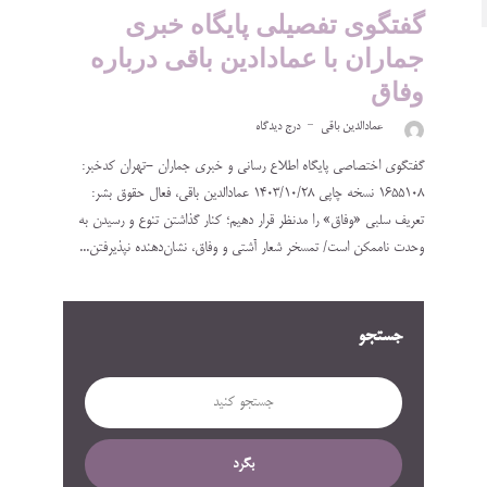
گفتگوی تفصیلی پایگاه خبری
جماران با عمادادین باقی درباره
وفاق
عمادالدین باقی
درج دیدگاه
گفتگوی اختصاصی پایگاه اطلاع رسانی و خبری جماران -تهران کدخبر:
1655108 نسخه چاپی ۱۴۰۳/۱۰/۲۸ عمادالدین باقی، فعال حقوق بشر:
تعریف سلبی «وفاق» را مدنظر قرار دهیم؛ کنار گذاشتن تنوع و رسیدن به
وحدت ناممکن است/ تمسخر شعار آشتی و وفاق، نشان‌دهنده نپذیرفتن...
جستجو
بگرد